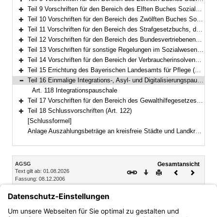
Bereich erweitern
Teil 9 Vorschriften für den Bereich des Elften Buches Sozialgesetzbuch – Soziale Pflegeversicherung – (Art. 68–79)
Bereich erweitern
Teil 10 Vorschriften für den Bereich des Zwölften Buches Sozialgesetzbuch – Sozialhilfe – (Art. 80–94)
Bereich erweitern
Teil 11 Vorschriften für den Bereich des Strafgesetzbuchs, der Strafprozessordnung und des Betäubungsmittelgesetzes (Art. 95–97)
Bereich erweitern
Teil 12 Vorschriften für den Bereich des Bundesvertriebenengesetzes, des Aufenthaltsgesetzes und der Sozialen Entschädigung (Art. 98–108)
Bereich erweitern
Teil 13 Vorschriften für sonstige Regelungen im Sozialwesen (Art. 109–111b)
Bereich erweitern
Teil 14 Vorschriften für den Bereich der Verbraucherinsolvenz nach der Insolvenzordnung (Art. 112–116)
Bereich erweitern
Teil 15 Errichtung des Bayerischen Landesamts für Pflege (Art. 117)
Bereich erweitern
Teil 16 Einmalige Integrations-, Asyl- und Digitalisierungspauschale für Kommunen (Art. 118)
Bereich reduzieren
Art. 118 Integrationspauschale
Teil 17 Vorschriften für den Bereich des Gewalthilfegesetzes (Art. 119–121)
Bereich erweitern
Teil 18 Schlussvorschriften (Art. 122)
Bereich erweitern
[Schlussformel]
Anlage Auszahlungsbeträge an kreisfreie Städte und Landkreise
Inhalt
AGSG
Gesamtansicht
Text gilt ab: 01.08.2026
Download
Drucken
Vorheriges
Nächste
Fassung: 08.12.2006
Dokument
Dokume
Teil 16 Einmalige Integrations-, Asyl- und
Digitalisierungspauschale für Kommunen