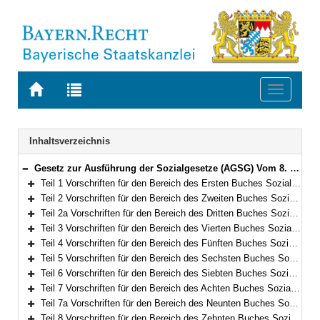
Zur
Zur
Toggle
Startseite
Trefferliste
navigati
von
der
BAYERN.RECHT
letzten
Navigation
Inhaltsverzeichnis
Suche
Gesetz zur Ausführung der Sozialgesetze (AGSG) Vom 8. Dezember 2006 (GVBl. S. 942) BayRS 86-7-A/G (Art. 1–122)
Bereich reduzieren
Teil 1 Vorschriften für den Bereich des Ersten Buches Sozialgesetzbuch – Allgemeiner Teil – (Art. 1)
Bereich erweitern
Teil 2 Vorschriften für den Bereich des Zweiten Buches Sozialgesetzbuch – Grundsicherung für Arbeitsuchende – (Art. 2–3)
Bereich erweitern
Teil 2a Vorschriften für den Bereich des Dritten Buches Sozialgesetzbuch – Arbeitsförderung – (Art. 4–5a)
Bereich erweitern
Teil 3 Vorschriften für den Bereich des Vierten Buches Sozialgesetzbuch – Gemeinsame Vorschriften für die Sozialversicherung – (Art. 6–8)
Bereich erweitern
Teil 4 Vorschriften für den Bereich des Fünften Buches Sozialgesetzbuch – Gesetzliche Krankenversicherung – (Art. 9)
Bereich erweitern
Teil 5 Vorschriften für den Bereich des Sechsten Buches Sozialgesetzbuch – Gesetzliche Rentenversicherung– (Art. 10–10a)
Bereich erweitern
Teil 6 Vorschriften für den Bereich des Siebten Buches Sozialgesetzbuch – Gesetzliche Unfallversicherung – (Art. 11)
Bereich erweitern
Teil 7 Vorschriften für den Bereich des Achten Buches Sozialgesetzbuch – Kinder- und Jugendhilfe – und für weitere Regelungen des Kinder- und Jugendhilferechts (Art. 12–66)
Bereich erweitern
Teil 7a Vorschriften für den Bereich des Neunten Buches Sozialgesetzbuch – Rehabilitation und Teilhabe von Menschen mit Behinderungen – (Art. 66a–66g)
Bereich erweitern
Teil 8 Vorschriften für den Bereich des Zehnten Buches Sozialgesetzbuch – Sozialverwaltungsverfahren und Sozialdatenschutz – (Art. 67)