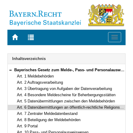
Zur
Zur
Toggle
Startseite
Trefferliste
navigati
von
der
BAYERN.RECHT
letzten
Navigation
Inhaltsverzeichnis
Suche
Bayerisches Gesetz zum Melde-, Pass- und Personalausweiswesen (BayGMPP) Vom 23. Juni 2015 (GVBl S. 178) BayRS 210-3-I (Art. 1–12)
Bereich reduzieren
Art. 1 Meldebehörden
Art. 2 Auftragsverarbeitung
Art. 3 Übertragung von Aufgaben der Datenverarbeitung
Art. 4 Besondere Meldescheine für Beherbergungsstätten
Art. 5 Datenübermittlungen zwischen den Meldebehörden
Art. 6 Datenübermittlungen an öffentlich-rechtliche Religionsgesellschaften
Art. 7 Zentraler Meldedatenbestand
Art. 8 Beteiligung der Meldebehörden
Art. 9 Portal
Art. 10 Pass- und Personalausweiswesen