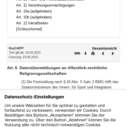
Art. 11 Verordnungsermächtigungen
Art. 10a (aufgehoben)
Art. 10b (aufgehoben)
Art. 12 Inkrafttreten
[Schlussformel]
Inhalt
BayGMPP
Gesamtansicht
Text gilt ab: 18.03.2023
Download
Drucken
Vorheriges
Nächste
Fassung: 23.06.2015
Dokument
Dokume
Art. 6
Datenübermittlungen an öffentlich-rechtliche
Religionsgesellschaften
(1) Die Feststellung nach § 42 Abs. 5 Satz 2 BMG trifft das
Staatsministerium des Innern, für Sport und Integration
(Staatsministerium).
(2) Die öffentlich-rechtlichen Religionsgesellschaften
übermitteln den Meldebehörden Daten über die Begründung
der Mitgliedschaft einer Person.