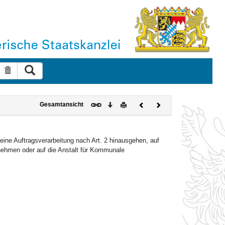
Suche ausführen
Suche zurücksetzen
Download
Drucken
Vorheriges
Nächstes
Gesamtansicht
Dokument
Dokument
ine Auftragsverarbeitung nach Art. 2 hinausgehen, auf
hmen oder auf die Anstalt für Kommunale