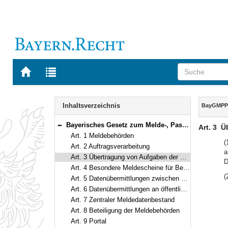
Zur
Zur
Startseite
Trefferliste
von
der
Navigation
BAYERN.RECHT
letzten
Inhalt
Inhaltsverzeichnis
BayGMPP
Suche
Bayerisches Gesetz zum Melde-, Pass- und Personalausweiswesen (BayGMPP) Vom 23. Juni 2015 (GVBl S. 178) BayRS 210-3-I (Art. 1–12)
Art. 3
Ü
Bereich reduzieren
Art. 1 Meldebehörden
(
Art. 2 Auftragsverarbeitung
a
Art. 3 Übertragung von Aufgaben der Datenverarbeitung
D
Art. 4 Besondere Meldescheine für Beherbergungsstätten
(
Art. 5 Datenübermittlungen zwischen den Meldebehörden
Art. 6 Datenübermittlungen an öffentlich-rechtliche Religionsgesellschaften
Art. 7 Zentraler Meldedatenbestand
Art. 8 Beteiligung der Meldebehörden
Art. 9 Portal