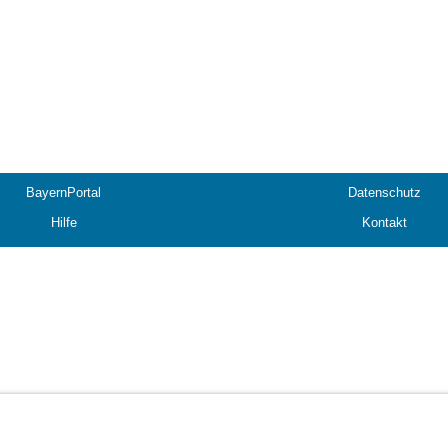
BayernPortal
Datenschutz
Hilfe
Kontakt