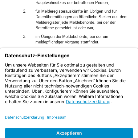
Hauptwohnsitzes der betroffenen Person,
2.
für Melderegisterauskünfte im Übrigen und für
Datenübermittlungen an öffentliche Stellen aus dem
Melderegister jede Meldebehörde, bei der der
Betroffene gemeldet ist oder war,
3.
im Übrigen die Meldebehörde, bei der ein
meldepflichtiger Vorgang stattfindet.
2
Bei Personen, die in Deutschland nicht mehr gemeldet
sind oder deren Wohnung sich nicht feststellen lässt, ist die
Meldebehörde zuständig, bei der die betroffene Person
zuletzt gemeldet war.
Bayern.de
BayernPortal
Datenschutz
Impressum
Barrierefreiheit
Hilfe