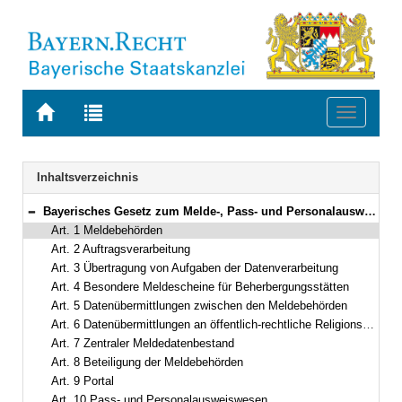
Zur
Zur
Toggle
Startseite
Trefferliste
navigati
von
der
BAYERN.RECHT
letzten
Navigation
Inhaltsverzeichnis
Suche
Bayerisches Gesetz zum Melde-, Pass- und Personalausweiswesen (BayGMPP) Vom 23. Juni 2015 (GVBl S. 178) BayRS 210-3-I (Art. 1–12)
Bereich reduzieren
Art. 1 Meldebehörden
Art. 2 Auftragsverarbeitung
Art. 3 Übertragung von Aufgaben der Datenverarbeitung
Art. 4 Besondere Meldescheine für Beherbergungsstätten
Art. 5 Datenübermittlungen zwischen den Meldebehörden
Art. 6 Datenübermittlungen an öffentlich-rechtliche Religionsgesellschaften
Art. 7 Zentraler Meldedatenbestand
Art. 8 Beteiligung der Meldebehörden
Art. 9 Portal
Art. 10 Pass- und Personalausweiswesen