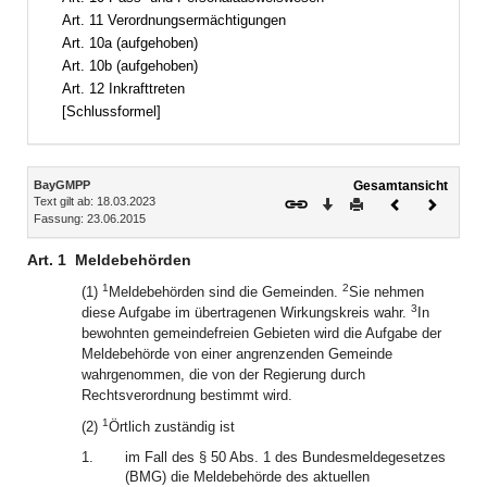
Art. 11 Verordnungsermächtigungen
Art. 10a (aufgehoben)
Art. 10b (aufgehoben)
Art. 12 Inkrafttreten
[Schlussformel]
Inhalt
BayGMPP
Gesamtansicht
Text gilt ab: 18.03.2023
Download
Drucken
Vorheriges
Nächste
Fassung: 23.06.2015
Dokument
Dokume
Art. 1
Meldebehörden
1
2
(1)
Meldebehörden sind die Gemeinden.
Sie nehmen
3
diese Aufgabe im übertragenen Wirkungskreis wahr.
In
bewohnten gemeindefreien Gebieten wird die Aufgabe der
Meldebehörde von einer angrenzenden Gemeinde
wahrgenommen, die von der Regierung durch
Rechtsverordnung bestimmt wird.
1
(2)
Örtlich zuständig ist
1.
im Fall des § 50 Abs. 1 des Bundesmeldegesetzes
(BMG) die Meldebehörde des aktuellen