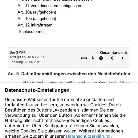
Art. 11 Verordnungsermächtigungen
Art. 10a (aufgehoben)
Art. 10b (aufgehoben)
Art. 12 Inkrafttreten
[Schlussformel]
Inhalt
BayGMPP
Gesamtansicht
Text gilt ab: 18.03.2023
Download
Drucken
Vorheriges
Nächste
Fassung: 23.06.2015
Dokument
Dokume
Art. 5
Datenübermittlungen zwischen den Meldebehörden
1
Die Aufgaben einer Vermittlungsstelle im Sinn des § 2 Abs.
3 der Ersten Bundesmeldedatenübermittlungsverordnung
2
nimmt die AKDB wahr.
Sie führt insoweit die Bezeichnung
„Vermittlungsstelle des Freistaates Bayern für das
Meldewesen“.
Bayern.de
BayernPortal