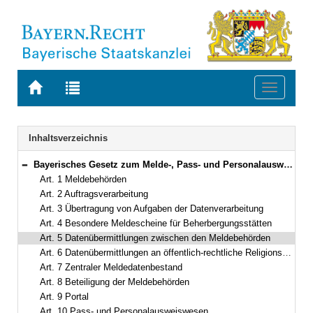
Zur
Zur
Toggle
Startseite
Trefferliste
navigati
von
der
BAYERN.RECHT
letzten
Navigation
Inhaltsverzeichnis
Suche
Bayerisches Gesetz zum Melde-, Pass- und Personalausweiswesen (BayGMPP) Vom 23. Juni 2015 (GVBl S. 178) BayRS 210-3-I (Art. 1–12)
Bereich reduzieren
Art. 1 Meldebehörden
Art. 2 Auftragsverarbeitung
Art. 3 Übertragung von Aufgaben der Datenverarbeitung
Art. 4 Besondere Meldescheine für Beherbergungsstätten
Art. 5 Datenübermittlungen zwischen den Meldebehörden
Art. 6 Datenübermittlungen an öffentlich-rechtliche Religionsgesellschaften
Art. 7 Zentraler Meldedatenbestand
Art. 8 Beteiligung der Meldebehörden
Art. 9 Portal
Art. 10 Pass- und Personalausweiswesen