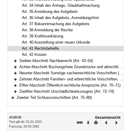
Art. 34 Inhalt des Antrags, Glaubhaftmachung
Art. 35 Anordnung des Aufgebots
Art. 36 Inhalt des Aufgebots, Anmeldungsfrist
Art. 37 Bekanntmachung des Aufgebots
Art. 38 Anmeldung der Rechte
Art. 39 Kraftloserklärung
Art. 40 Ausstellung einer neuen Urkunde
Art. 41 Rechtsbehelfe
Art. 42 Kosten
Siebter Abschnitt Nachbarrecht (Art. 43–54)
Bereich erweitern
Achter Abschnitt Buchungsfreie Grundstücke und altrechtliche Grunddienstbarkeiten (Art. 55–60)
Bereich erweitern
Neunter Abschnitt Sonstige sachenrechtliche Vorschriften (Art. 61–66)
Bereich erweitern
Zehnter Abschnitt Familien- und erbrechtliche Vorschriften, Vollziehung von Auflagen (Art. 67–69)
Bereich erweitern
Elfter Abschnitt Öffentlich-rechtliche Ansprüche (Art. 70–71)
Bereich erweitern
Zwölfter Abschnitt Unschädlichkeitszeugnis (Art. 72–74)
Bereich erweitern
Zweiter Teil Schlussvorschriften (Art. 75–80)
Bereich erweitern
Inhalt
AGBGB
Gesamtansicht
Text gilt ab: 01.01.2023
Download
Drucken
Vorheriges
Nächste
Fassung: 20.09.1982
Dokument
Dokume