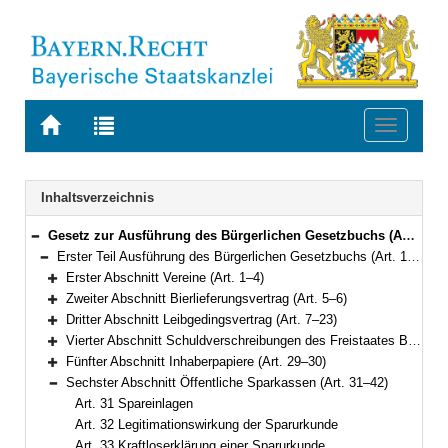
Zur
Zur
Toggle
Startseite
Trefferliste
navigati
von
der
BAYERN.RECHT
letzten
Navigation
Inhaltsverzeichnis
Suche
Gesetz zur Ausführung des Bürgerlichen Gesetzbuchs (AGBGB) Vom 20. September 1982 (BayRS IV S. 571) BayRS 400-1-J (Art. 1–80)
Bereich reduzieren
Erster Teil Ausführung des Bürgerlichen Gesetzbuchs (Art. 1–74)
Bereich reduzieren
Erster Abschnitt Vereine (Art. 1–4)
Bereich erweitern
Zweiter Abschnitt Bierlieferungsvertrag (Art. 5–6)
Bereich erweitern
Dritter Abschnitt Leibgedingsvertrag (Art. 7–23)
Bereich erweitern
Vierter Abschnitt Schuldverschreibungen des Freistaates Bayern und anderer ihm angehörender juristischer Personen des öffentlichen Rechts (Art. 24–28)
Bereich erweitern
Fünfter Abschnitt Inhaberpapiere (Art. 29–30)
Bereich erweitern
Sechster Abschnitt Öffentliche Sparkassen (Art. 31–42)
Bereich reduzieren
Art. 31 Spareinlagen
Art. 32 Legitimationswirkung der Sparurkunde
Art. 33 Kraftloserklärung einer Sparurkunde