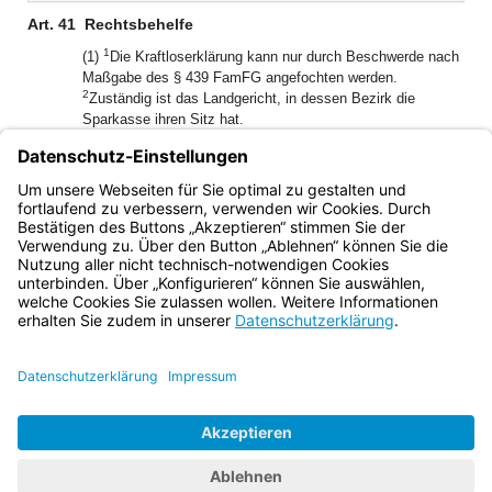
Art. 41
Rechtsbehelfe
1
(1)
Die Kraftloserklärung kann nur durch Beschwerde nach
Maßgabe des § 439 FamFG angefochten werden.
2
Zuständig ist das Landgericht, in dessen Bezirk die
Sparkasse ihren Sitz hat.
(2) Der auf die Beschwerde ergangene Beschluss ist,
soweit er die Kraftloserklärung aufhebt, nach Eintritt der
Rechtskraft in der in Art. 39 Abs. 2 für die Kraftloserklärung
vorgeschriebenen Weise zu veröffentlichen.
Bayern.de
BayernPortal
Datenschutz
Impressum
Barrierefreiheit
Hilfe
Kontakt