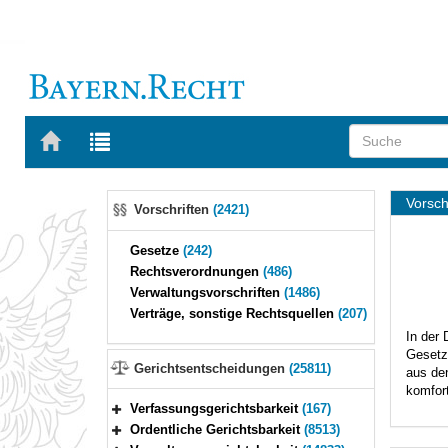
Zur
Startseite
Trefferliste
von
der
BAYERN.RECHT
Navigation
Sta
letzten
Vorsch
Vorschriften
(2421)
Suche
Gesetze
(242)
Rechtsverordnungen
(486)
Verwaltungsvorschriften
(1486)
Verträge, sonstige Rechtsquellen
(207)
In der
Gesetz
Gerichtsentscheidungen
(25811)
aus den
komfort
Verfassungsgerichtsbarkeit
(167)
Bereich erweitern
Ordentliche Gerichtsbarkeit
(8513)
Bereich erweitern