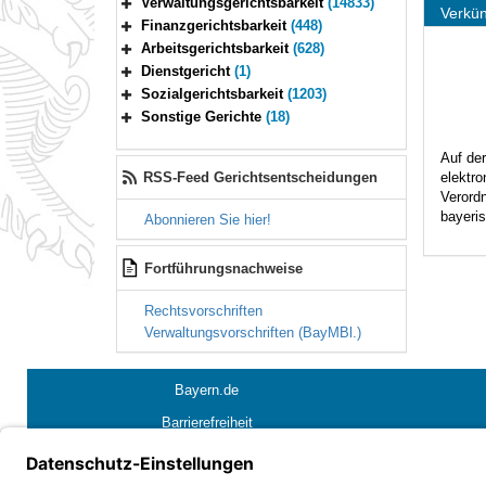
Verwaltungsgerichtsbarkeit
(14833)
Verkün
Bereich erweitern
Finanzgerichtsbarkeit
(448)
Bereich erweitern
Arbeitsgerichtsbarkeit
(628)
Bereich erweitern
Dienstgericht
(1)
Bereich erweitern
Sozialgerichtsbarkeit
(1203)
Bereich erweitern
Sonstige Gerichte
(18)
Bereich erweitern
Auf der
elektr
RSS-Feed Gerichtsentscheidungen
Verordn
bayeris
Abonnieren Sie hier!
Fortführungsnachweise
Rechtsvorschriften
Verwaltungsvorschriften (BayMBl.)
Bayern.de
Barrierefreiheit