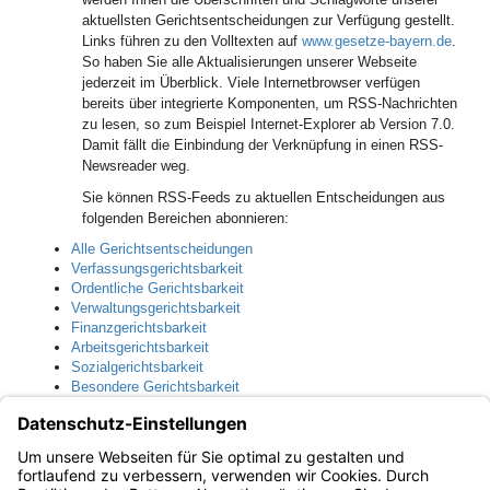
aktuellsten Gerichtsentscheidungen zur Verfügung gestellt.
Links führen zu den Volltexten auf
www.gesetze-bayern.de
.
So haben Sie alle Aktualisierungen unserer Webseite
jederzeit im Überblick. Viele Internetbrowser verfügen
bereits über integrierte Komponenten, um RSS-Nachrichten
zu lesen, so zum Beispiel Internet-Explorer ab Version 7.0.
Damit fällt die Einbindung der Verknüpfung in einen RSS-
Newsreader weg.
Sie können RSS-Feeds zu aktuellen Entscheidungen aus
folgenden Bereichen abonnieren:
Alle Gerichtsentscheidungen
Verfassungsgerichtsbarkeit
Ordentliche Gerichtsbarkeit
Verwaltungsgerichtsbarkeit
Finanzgerichtsbarkeit
Arbeitsgerichtsbarkeit
Sozialgerichtsbarkeit
Besondere Gerichtsbarkeit
Klicken Sie auf den jeweiligen Link, um den Feed direkt mit
Ihrem Browser zu abonnieren; um den Feed mit einem
externen RSS-Reader zu beziehen, kopieren Sie die URL in
das Suchfenster des Readers.