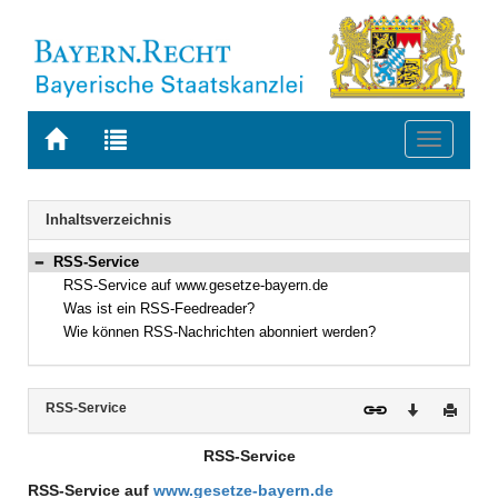
Zur
Zur
Toggle
Startseite
Trefferliste
navigati
von
der
BAYERN.RECHT
letzten
Navigation
Inhaltsverzeichnis
Suche
RSS-Service
Bereich reduzieren
RSS-Service auf www.gesetze-bayern.de
Was ist ein RSS-Feedreader?
Wie können RSS-Nachrichten abonniert werden?
Inhalt
RSS-Service
Download
Druck
RSS-Service
RSS-Service auf
www.gesetze-bayern.de