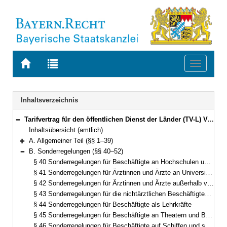
Zur
Zur
Toggle
Startseite
Trefferliste
navigati
von
der
BAYERN.RECHT
letzten
Navigation
Inhaltsverzeichnis
Suche
Tarifvertrag für den öffentlichen Dienst der Länder (TV-L) Vom 12. Oktober 2006 (§§ 1–52)
Bereich reduzieren
Inhaltsübersicht (amtlich)
A. Allgemeiner Teil (§§ 1–39)
Bereich erweitern
B. Sonderregelungen (§§ 40–52)
Bereich reduzieren
§ 40 Sonderregelungen für Beschäftigte an Hochschulen und Forschungseinrichtungen
§ 41 Sonderregelungen für Ärztinnen und Ärzte an Universitätskliniken
§ 42 Sonderregelungen für Ärztinnen und Ärzte außerhalb von Universitätskliniken
§ 43 Sonderregelungen für die nichtärztlichen Beschäftigten in Universitätskliniken und Krankenhäusern
§ 44 Sonderregelungen für Beschäftigte als Lehrkräfte
§ 45 Sonderregelungen für Beschäftigte an Theatern und Bühnen
§ 46 Sonderregelungen für Beschäftigte auf Schiffen und schwimmenden Geräten