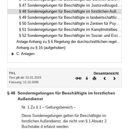
§ 47 Sonderregelungen für Beschäftigte im Justizvollzugsdienst der Länder sowie im feuerwehrtechnischen Dienst der Freien und Hansestadt Hamburg sowie des Landes Berlin
§ 48 Sonderregelungen für Beschäftigte im forstlichen Außendienst
§ 49 Sonderregelungen für Beschäftigte in landwirtschaftlichen Verwaltungen und Betrieben, Weinbau- und Obstanbaubetrieben
§ 50 Sonderregelungen für Beschäftigte in Zentren für Psychiatrie Baden-Württemberg
§ 51 Sonderregelungen für Beschäftigte im Kampfmittelbeseitigungsdienst
§ 52 Sonderregelungen für Beschäftigte im Sozial- und Erziehungsdienst
Anlage Anhang zu § 6 Regelung der durchschnittlichen regelmäßigen wöchentlichen Arbeitszeit im Tarifgebiet West
Anhang zu § 16 (aufgehoben)
C. Anlagen
Bereich erweitern
Inhalt
TV-L
Gesamtansicht
Text gilt ab: 01.01.2024
Download
Drucken
Vorheriges
Nächste
Fassung: 12.10.2006
Dokument
Dokume
§ 48
Sonderregelungen für Beschäftigte im forstlichen
Außendienst
Nr. 1 Zu § 1 – Geltungsbereich –
Diese Sonderregelungen gelten für Beschäftigte im
forstlichen Außendienst, die nicht von § 1 Absatz 2
Buchstabe d erfasst werden.