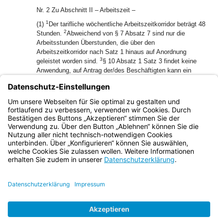
Nr. 2 Zu Abschnitt II – Arbeitszeit –
1
(1)
Der tarifliche wöchentliche Arbeitszeitkorridor beträgt 48
2
Stunden.
Abweichend von § 7 Absatz 7 sind nur die
Arbeitsstunden Überstunden, die über den
Arbeitszeitkorridor nach Satz 1 hinaus auf Anordnung
3
geleistet worden sind.
§ 10 Absatz 1 Satz 3 findet keine
Anwendung, auf Antrag der/des Beschäftigten kann ein
Arbeitszeitkonto in vereinfachter Form durch
Selbstaufschreibung geführt werden.
(2) Absatz 1 gilt nicht, wenn Dienstvereinbarungen zur
Gleitzeit bestehen oder vereinbart werden.
Bayern.de
BayernPortal
Datenschutz
Impressum
Barrierefreiheit
Hilfe