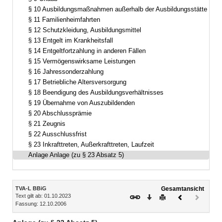
§ 10 Ausbildungsmaßnahmen außerhalb der Ausbildungsstätte
§ 11 Familienheimfahrten
§ 12 Schutzkleidung, Ausbildungsmittel
§ 13 Entgelt im Krankheitsfall
§ 14 Entgeltfortzahlung in anderen Fällen
§ 15 Vermögenswirksame Leistungen
§ 16 Jahressonderzahlung
§ 17 Betriebliche Altersversorgung
§ 18 Beendigung des Ausbildungsverhältnisses
§ 19 Übernahme von Auszubildenden
§ 20 Abschlussprämie
§ 21 Zeugnis
§ 22 Ausschlussfrist
§ 23 Inkrafttreten, Außerkrafttreten, Laufzeit
Anlage Anlage (zu § 23 Absatz 5)
Inhalt
TVA-L BBiG
Gesamtansicht
Text gilt ab: 01.10.2023
Download
Drucken
Vorheriges
Nächste
Fassung: 12.10.2006
Dokument
Dokume
(inaktiv)