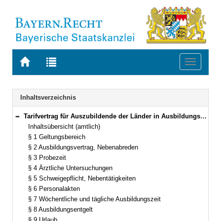
Zur
Zur
Toggle
Startseite
Trefferliste
navigati
von
der
BAYERN.RECHT
letzten
Navigation
Inhaltsverzeichnis
Suche
Tarifvertrag für Auszubildende der Länder in Ausbildungsberufen nach dem Berufsbildungsgesetz (TVA-L BBiG) Vom 12. Oktober 2006 (§§ 1–23)
Bereich reduzieren
Inhaltsübersicht (amtlich)
§ 1 Geltungsbereich
§ 2 Ausbildungsvertrag, Nebenabreden
§ 3 Probezeit
§ 4 Ärztliche Untersuchungen
§ 5 Schweigepflicht, Nebentätigkeiten
§ 6 Personalakten
§ 7 Wöchentliche und tägliche Ausbildungszeit
§ 8 Ausbildungsentgelt
§ 9 Urlaub