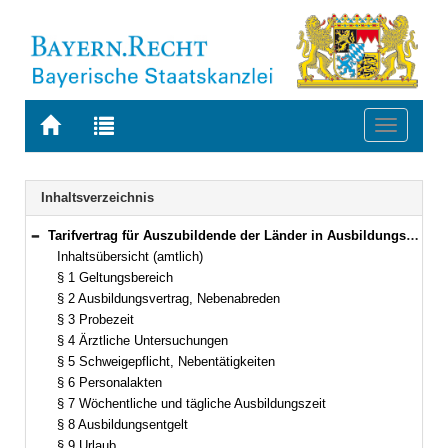
Zur
Zur
Toggle
Startseite
Trefferliste
navigati
von
der
BAYERN.RECHT
letzten
Navigation
Inhaltsverzeichnis
Suche
Tarifvertrag für Auszubildende der Länder in Ausbildungsberufen nach dem Berufsbildungsgesetz (TVA-L BBiG) Vom 12. Oktober 2006 (§§ 1–23)
Bereich reduzieren
Inhaltsübersicht (amtlich)
§ 1 Geltungsbereich
§ 2 Ausbildungsvertrag, Nebenabreden
§ 3 Probezeit
§ 4 Ärztliche Untersuchungen
§ 5 Schweigepflicht, Nebentätigkeiten
§ 6 Personalakten
§ 7 Wöchentliche und tägliche Ausbildungszeit
§ 8 Ausbildungsentgelt
§ 9 Urlaub