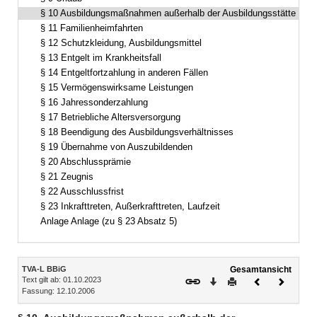
§ 10 Ausbildungsmaßnahmen außerhalb der Ausbildungsstätte
§ 11 Familienheimfahrten
§ 12 Schutzkleidung, Ausbildungsmittel
§ 13 Entgelt im Krankheitsfall
§ 14 Entgeltfortzahlung in anderen Fällen
§ 15 Vermögenswirksame Leistungen
§ 16 Jahressonderzahlung
§ 17 Betriebliche Altersversorgung
§ 18 Beendigung des Ausbildungsverhältnisses
§ 19 Übernahme von Auszubildenden
§ 20 Abschlussprämie
§ 21 Zeugnis
§ 22 Ausschlussfrist
§ 23 Inkrafttreten, Außerkrafttreten, Laufzeit
Anlage Anlage (zu § 23 Absatz 5)
Inhalt
TVA-L BBiG
Gesamtansicht
Text gilt ab: 01.10.2023
Download
Drucken
Vorheriges
Nächste
Fassung: 12.10.2006
Dokument
Dokume