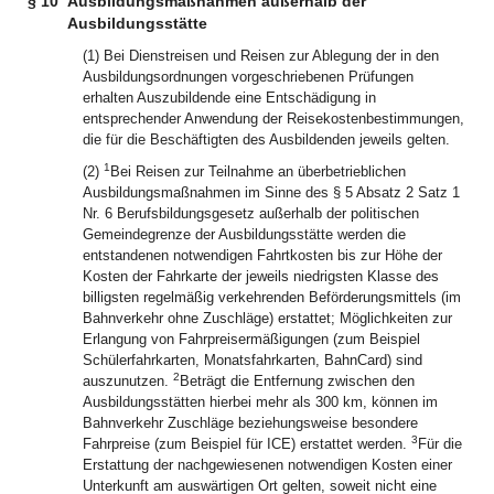
§ 10
Ausbildungsmaßnahmen außerhalb der
Ausbildungsstätte
(1) Bei Dienstreisen und Reisen zur Ablegung der in den
Ausbildungsordnungen vorgeschriebenen Prüfungen
erhalten Auszubildende eine Entschädigung in
entsprechender Anwendung der Reisekostenbestimmungen,
die für die Beschäftigten des Ausbildenden jeweils gelten.
1
(2)
Bei Reisen zur Teilnahme an überbetrieblichen
Ausbildungsmaßnahmen im Sinne des § 5 Absatz 2 Satz 1
Nr. 6 Berufsbildungsgesetz außerhalb der politischen
Gemeindegrenze der Ausbildungsstätte werden die
entstandenen notwendigen Fahrtkosten bis zur Höhe der
Kosten der Fahrkarte der jeweils niedrigsten Klasse des
billigsten regelmäßig verkehrenden Beförderungsmittels (im
Bahnverkehr ohne Zuschläge) erstattet; Möglichkeiten zur
Erlangung von Fahrpreisermäßigungen (zum Beispiel
Schülerfahrkarten, Monatsfahrkarten, BahnCard) sind
2
auszunutzen.
Beträgt die Entfernung zwischen den
Ausbildungsstätten hierbei mehr als 300 km, können im
Bahnverkehr Zuschläge beziehungsweise besondere
3
Fahrpreise (zum Beispiel für ICE) erstattet werden.
Für die
Erstattung der nachgewiesenen notwendigen Kosten einer
Unterkunft am auswärtigen Ort gelten, soweit nicht eine