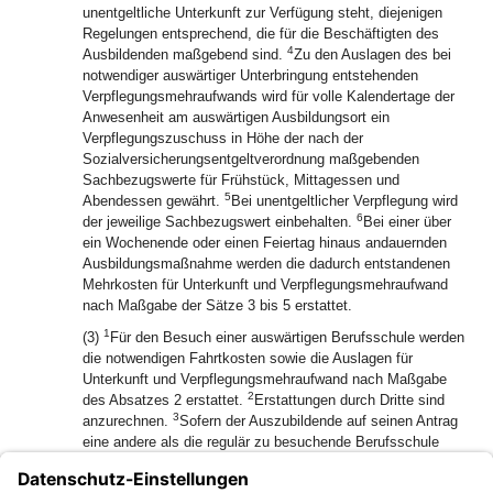
unentgeltliche Unterkunft zur Verfügung steht, diejenigen
Regelungen entsprechend, die für die Beschäftigten des
4
Ausbildenden maßgebend sind.
Zu den Auslagen des bei
notwendiger auswärtiger Unterbringung entstehenden
Verpflegungsmehraufwands wird für volle Kalendertage der
Anwesenheit am auswärtigen Ausbildungsort ein
Verpflegungszuschuss in Höhe der nach der
Sozialversicherungsentgeltverordnung maßgebenden
Sachbezugswerte für Frühstück, Mittagessen und
5
Abendessen gewährt.
Bei unentgeltlicher Verpflegung wird
6
der jeweilige Sachbezugswert einbehalten.
Bei einer über
ein Wochenende oder einen Feiertag hinaus andauernden
Ausbildungsmaßnahme werden die dadurch entstandenen
Mehrkosten für Unterkunft und Verpflegungsmehraufwand
nach Maßgabe der Sätze 3 bis 5 erstattet.
1
(3)
Für den Besuch einer auswärtigen Berufsschule werden
die notwendigen Fahrtkosten sowie die Auslagen für
Unterkunft und Verpflegungsmehraufwand nach Maßgabe
2
des Absatzes 2 erstattet.
Erstattungen durch Dritte sind
3
anzurechnen.
Sofern der Auszubildende auf seinen Antrag
eine andere als die regulär zu besuchende Berufsschule
besucht, wird der Ausbildende von der Kostenübernahme
befreit.