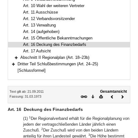
Art. 10 Wahl der weiteren Vertreter
Art. 11 Ausschüsse
Art. 12 Verbandsvorsitzender
Art. 13 Verwaltung
Art. 14 (aufgehoben)
Art. 15 Öffentliche Bekanntmachungen
Art. 16 Deckung des Finanzbedarfs
Art. 17 Aufsicht
Abschnitt II Regionalplan (Art. 18–23b)
Bereich erweitern
Dritter Teil Schlußbestimmungen (Art. 24–25)
Bereich erweitern
[Schlussformel]
Inhalt
Gesamtansicht
Text gilt ab: 21.09.2011
Download
Drucken
Vorheriges
Nächste
Fassung: 31.03.1973
Dokument
Dokume
Art. 16
Deckung des Finanzbedarfs
1
(1)
Der Regionalverband erhält für die Regionalplanung von
jedem der vertragschließenden Länder jährlich einen
2
Zuschuß.
Der Zuschuß wird von den beiden Ländern
3
anteilig für ihren Landesteil gewährt.
Die Höhe bestimmt