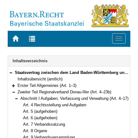
Zur
Zur
Toggle
Startseite
Trefferliste
navigati
von
der
BAYERN.RECHT
letzten
Navigation
Inhaltsverzeichnis
Suche
Staatsvertrag zwischen dem Land Baden-Württemberg und dem Freistaat Bayern über die Zusammenarbeit bei der Landesentwicklung und über die Regionalplanung in der Region Donau-Iller Vom 31. März 1973 (Art. 1–25)
Bereich reduzieren
Inhaltsübersicht (amtlich)
Erster Teil Allgemeines (Art. 1–3)
Bereich erweitern
Zweiter Teil Regionalverband Donau-Iller (Art. 4–23b)
Bereich reduzieren
Abschnitt I Aufgaben, Verfassung und Verwaltung (Art. 4–17)
Bereich reduzieren
Art. 4 Rechtsstellung und Aufgaben
Art. 5 (aufgehoben)
Art. 6 (aufgehoben)
Art. 7 Verbandssatzung
Art. 8 Organe
Art. 9 Verbandsversammlung