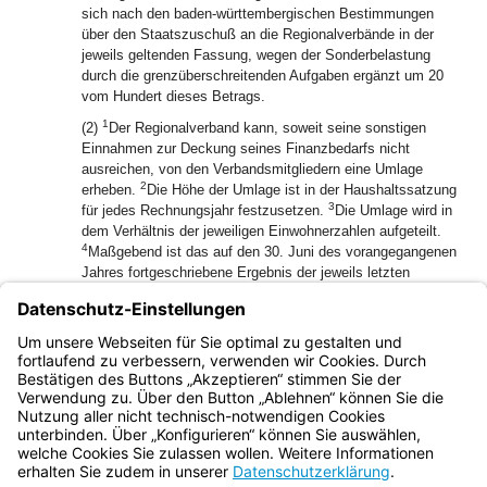
sich nach den baden-württembergischen Bestimmungen
über den Staatszuschuß an die Regionalverbände in der
jeweils geltenden Fassung, wegen der Sonderbelastung
durch die grenzüberschreitenden Aufgaben ergänzt um 20
vom Hundert dieses Betrags.
1
(2)
Der Regionalverband kann, soweit seine sonstigen
Einnahmen zur Deckung seines Finanzbedarfs nicht
ausreichen, von den Verbandsmitgliedern eine Umlage
2
erheben.
Die Höhe der Umlage ist in der Haushaltssatzung
3
für jedes Rechnungsjahr festzusetzen.
Die Umlage wird in
dem Verhältnis der jeweiligen Einwohnerzahlen aufgeteilt.
4
Maßgebend ist das auf den 30. Juni des vorangegangenen
Jahres fortgeschriebene Ergebnis der jeweils letzten
allgemeinen Zählung der Bevölkerung.
(3) Der Regionalverband kann Gebühren in entsprechender
Anwendung der Vorschriften des
Kommunalabgabengesetzes Baden-Württemberg erheben.
Bayern.de
BayernPortal