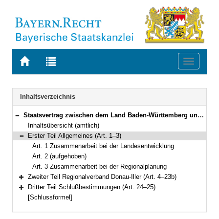
Zur
Zur
Toggle
Startseite
Trefferliste
navigati
von
der
BAYERN.RECHT
letzten
Navigation
Inhaltsverzeichnis
Suche
Staatsvertrag zwischen dem Land Baden-Württemberg und dem Freistaat Bayern über die Zusammenarbeit bei der Landesentwicklung und über die Regionalplanung in der Region Donau-Iller Vom 31. März 1973 (Art. 1–25)
Bereich reduzieren
Inhaltsübersicht (amtlich)
Erster Teil Allgemeines (Art. 1–3)
Bereich reduzieren
Art. 1 Zusammenarbeit bei der Landesentwicklung
Art. 2 (aufgehoben)
Art. 3 Zusammenarbeit bei der Regionalplanung
Zweiter Teil Regionalverband Donau-Iller (Art. 4–23b)
Bereich erweitern
Dritter Teil Schlußbestimmungen (Art. 24–25)
Bereich erweitern
[Schlussformel]