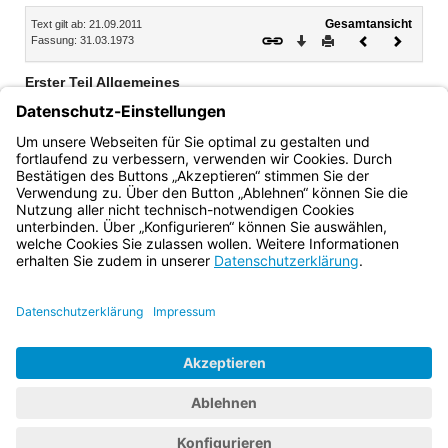
Inhalt
Gesamtansicht
Text gilt ab: 21.09.2011
Download
Drucken
Vorheriges
Nächste
Fassung: 31.03.1973
Dokument
Dokume
Erster Teil Allgemeines
Art. 1 Zusammenarbeit bei der Landesentwicklung
Art. 2 (aufgehoben)
Art. 3 Zusammenarbeit bei der Regionalplanung
Bayern.de
BayernPortal
Datenschutz
Impressum
Barrierefreiheit
Hilfe
Kontakt
Kontrastwechsel
Schriftgröße