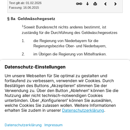
Text gilt ab: 01.02.2026
Download
Drucken
Vorheriges
Nächste
Fassung: 16.06.2015
Dokument
Dokume
§ 8a
Geldwäschegesetz
1
Soweit Bundesrecht nichts anderes bestimmt, ist
zuständig für die Durchführung des Geldwäschegesetzes
1.
die Regierung von Niederbayern für die
Regierungsbezirke Ober- und Niederbayern,
2.
im Übrigen die Regierung von Mittelfranken.
2
Die Zuständigkeit der für die Erteilung der
glücksspielrechtlichen Erlaubnis für Spielbanken und für
Veranstalter und Vermittler von Glücksspielen im Internet
zuständigen Behörden bleibt unberührt.
Bayern.de
BayernPortal
Datenschutz
Impressum