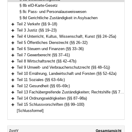
§ 8b eID-Karte-Gesetz
§ 8c Pass- und Personalausweiswesen
§ 8d Gerichtliche Zuständigkeit in Asylsachen
Teil 2 Verkehr (§§ 9–18)
Bereich erweitern
Teil 3 Justiz (§§ 19–23)
Bereich erweitern
Teil 4 Unterricht, Kultus, Wissenschaft, Kunst (§§ 24–25a)
Bereich erweitern
Teil 5 Öffentliches Dienstrecht (§§ 26–32)
Bereich erweitern
Teil 6 Steuern und Finanzen (§§ 33–36)
Bereich erweitern
Teil 7 Gewerberecht (§§ 37–41)
Bereich erweitern
Teil 8 Wirtschaftsrecht (§§ 42–47b)
Bereich erweitern
Teil 9 Umwelt- und Verbraucherschutzrecht (§§ 48–51j)
Bereich erweitern
Teil 10 Ernährung, Landwirtschaft und Forsten (§§ 52–62a)
Bereich erweitern
Teil 11 Soziales (§§ 63–64c)
Bereich erweitern
Teil 12 Gesundheit (§§ 65–69c)
Bereich erweitern
Teil 13 Fachübergreifende Zuständigkeiten; Rechtshilfe (§§ 70–86)
Bereich erweitern
Teil 14 Ordnungswidrigkeiten (§§ 87–98a)
Bereich erweitern
Teil 15 Schlussvorschriften (§§ 99–100)
Bereich erweitern
[Schlussformel]
Inhalt
ZustV
Gesamtansicht