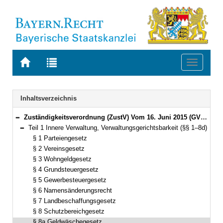
Zur
Zur
Toggle
Startseite
Trefferliste
navigati
von
der
BAYERN.RECHT
letzten
Navigation
Inhaltsverzeichnis
Suche
Zuständigkeitsverordnung (ZustV) Vom 16. Juni 2015 (GVBl. S. 184) BayRS 2015-1-1-V (§§ 1–100)
Bereich reduzieren
Teil 1 Innere Verwaltung, Verwaltungsgerichtsbarkeit (§§ 1–8d)
Bereich reduzieren
§ 1 Parteiengesetz
§ 2 Vereinsgesetz
§ 3 Wohngeldgesetz
§ 4 Grundsteuergesetz
§ 5 Gewerbesteuergesetz
§ 6 Namensänderungsrecht
§ 7 Landbeschaffungsgesetz
§ 8 Schutzbereichgesetz
§ 8a Geldwäschegesetz