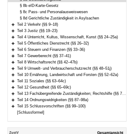
§ 8b eID-Karte-Gesetz
§ 8c Pass- und Personalausweiswesen
§ 8d Gerichtliche Zuständigkeit in Asylsachen
Teil 2 Verkehr (§§ 9–18)
Bereich erweitern
Teil 3 Justiz (§§ 19–23)
Bereich erweitern
Teil 4 Unterricht, Kultus, Wissenschaft, Kunst (§§ 24–25a)
Bereich erweitern
Teil 5 Öffentliches Dienstrecht (§§ 26–32)
Bereich erweitern
Teil 6 Steuern und Finanzen (§§ 33–36)
Bereich erweitern
Teil 7 Gewerberecht (§§ 37–41)
Bereich erweitern
Teil 8 Wirtschaftsrecht (§§ 42–47b)
Bereich erweitern
Teil 9 Umwelt- und Verbraucherschutzrecht (§§ 48–51j)
Bereich erweitern
Teil 10 Ernährung, Landwirtschaft und Forsten (§§ 52–62a)
Bereich erweitern
Teil 11 Soziales (§§ 63–64c)
Bereich erweitern
Teil 12 Gesundheit (§§ 65–69c)
Bereich erweitern
Teil 13 Fachübergreifende Zuständigkeiten; Rechtshilfe (§§ 70–86)
Bereich erweitern
Teil 14 Ordnungswidrigkeiten (§§ 87–98a)
Bereich erweitern
Teil 15 Schlussvorschriften (§§ 99–100)
Bereich erweitern
[Schlussformel]
Inhalt
ZustV
Gesamtansicht