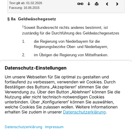
Text gilt ab: 01.02.2026
Download
Drucken
Vorheriges
Nächste
Fassung: 16.06.2015
Dokument
Dokume
§ 8a
Geldwäschegesetz
1
Soweit Bundesrecht nichts anderes bestimmt, ist
zuständig für die Durchführung des Geldwäschegesetzes
1.
die Regierung von Niederbayern für die
Regierungsbezirke Ober- und Niederbayern,
2.
im Übrigen die Regierung von Mittelfranken.
2
Die Zuständigkeit der für die Erteilung der
glücksspielrechtlichen Erlaubnis für Spielbanken und für
Veranstalter und Vermittler von Glücksspielen im Internet
zuständigen Behörden bleibt unberührt.
Bayern.de
BayernPortal
Datenschutz
Impressum