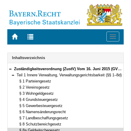
Zur
Zur
Toggle
Startseite
Trefferliste
navigati
von
der
BAYERN.RECHT
letzten
Navigation
Inhaltsverzeichnis
Suche
Zuständigkeitsverordnung (ZustV) Vom 16. Juni 2015 (GVBl. S. 184) BayRS 2015-1-1-V (§§ 1–100)
Bereich reduzieren
Teil 1 Innere Verwaltung, Verwaltungsgerichtsbarkeit (§§ 1–8d)
Bereich reduzieren
§ 1 Parteiengesetz
§ 2 Vereinsgesetz
§ 3 Wohngeldgesetz
§ 4 Grundsteuergesetz
§ 5 Gewerbesteuergesetz
§ 6 Namensänderungsrecht
§ 7 Landbeschaffungsgesetz
§ 8 Schutzbereichgesetz
§ 8a Geldwäschegesetz