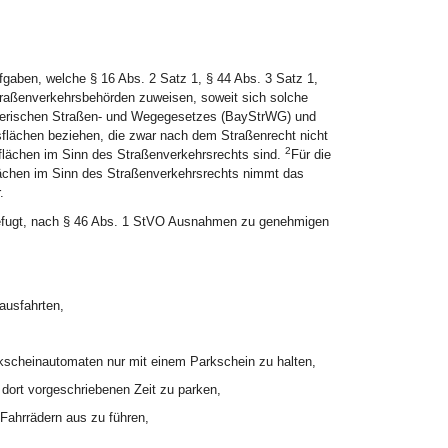
fgaben, welche § 16 Abs. 2 Satz 1, § 44 Abs. 3 Satz 1,
raßenverkehrsbehörden zuweisen, soweit sich solche
yerischen Straßen- und Wegegesetzes (BayStrWG) und
sflächen beziehen, die zwar nach dem Straßenrecht nicht
2
rsflächen im Sinn des Straßenverkehrsrechts sind.
Für die
ächen im Sinn des Straßenverkehrsrechts nimmt das
.
befugt, nach § 46 Abs. 1 StVO Ausnahmen zu genehmigen
ausfahrten,
rkscheinautomaten nur mit einem Parkschein zu halten,
 dort vorgeschriebenen Zeit zu parken,
Fahrrädern aus zu führen,