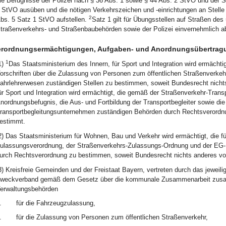
ie Befugnisse der Polizei nach § 36 Abs. 1 sowie § 44 Abs. 2 StVO und der 
 StVO ausüben und die nötigen Verkehrszeichen und -einrichtungen an Stelle
2
bs. 5 Satz 1 StVO aufstellen.
Satz 1 gilt für Übungsstellen auf Straßen des
traßenverkehrs- und Straßenbaubehörden sowie der Polizei einvernehmlich 
erordnungsermächtigungen, Aufgaben- und Anordnungsübertrag
1
1)
Das Staatsministerium des Innern, für Sport und Integration wird ermächti
orschriften über die Zulassung von Personen zum öffentlichen Straßenverkeh
ahrlehrerwesen zuständigen Stellen zu bestimmen, soweit Bundesrecht nicht
ür Sport und Integration wird ermächtigt, die gemäß der Straßenverkehr-Trans
nordnungsbefugnis, die Aus- und Fortbildung der Transportbegleiter sowie die
ransportbegleitungsunternehmen zuständigen Behörden durch Rechtsverordn
estimmt.
2) Das Staatsministerium für Wohnen, Bau und Verkehr wird ermächtigt, die fü
ulassungsverordnung, der Straßenverkehrs-Zulassungs-Ordnung und der EG
urch Rechtsverordnung zu bestimmen, soweit Bundesrecht nichts anderes vor
3) Kreisfreie Gemeinden und der Freistaat Bayern, vertreten durch das jeweil
weckverband gemäß dem Gesetz über die kommunale Zusammenarbeit zusam
erwaltungsbehörden
.
für die Fahrzeugzulassung,
.
für die Zulassung von Personen zum öffentlichen Straßenverkehr,