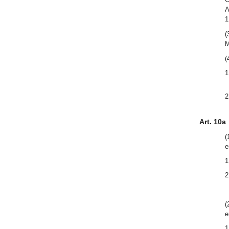
A
1
(
M
(
1
2
Art. 10a
(
e
1
2
(
e
1