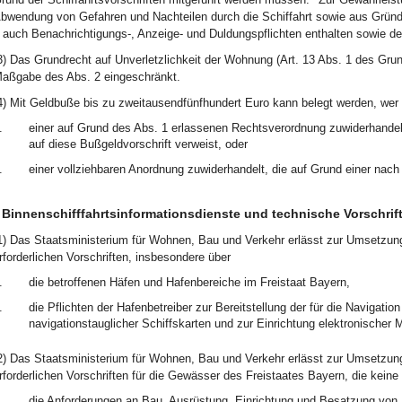
bwendung von Gefahren und Nachteilen durch die Schiffahrt sowie aus Grü
 auch Benachrichtigungs-, Anzeige- und Duldungspflichten enthalten sowie d
3) Das Grundrecht auf Unverletzlichkeit der Wohnung (Art. 13 Abs. 1 des Gru
aßgabe des Abs. 2 eingeschränkt.
4) Mit Geldbuße bis zu zweitausendfünfhundert Euro kann belegt werden, wer v
.
einer auf Grund des Abs. 1 erlassenen Rechtsverordnung zuwiderhandel
auf diese Bußgeldvorschrift verweist, oder
.
einer vollziehbaren Anordnung zuwiderhandelt, die auf Grund einer nac
Binnenschifffahrtsinformationsdienste und technische Vorschrift
1) Das Staatsministerium für Wohnen, Bau und Verkehr erlässt zur Umsetzung
rforderlichen Vorschriften, insbesondere über
.
die betroffenen Häfen und Hafenbereiche im Freistaat Bayern,
.
die Pflichten der Hafenbetreiber zur Bereitstellung der für die Navigati
navigationstauglicher Schiffskarten und zur Einrichtung elektronischer 
2) Das Staatsministerium für Wohnen, Bau und Verkehr erlässt zur Umsetzung
rforderlichen Vorschriften für die Gewässer des Freistaates Bayern, die kei
.
die Anforderungen an Bau, Ausrüstung, Einrichtung und Besatzung vo