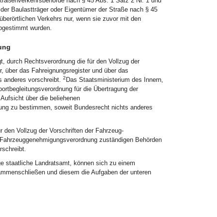
Straßenverkehrsbehörde nach § 45 Abs. 1 Satz 2 Nr. 1 und
 der Baulastträger oder Eigentümer der Straße nach § 45
 überörtlichen Verkehrs nur, wenn sie zuvor mit den
abgestimmt wurden.
ung
gt, durch Rechtsverordnung die für den Vollzug der
r, über das Fahreignungsregister und über das
2
s anderes vorschreibt.
Das Staatsministerium des Innern,
portbegleitungsverordnung für die Übertragung der
 Aufsicht über die beliehenen
ung zu bestimmen, soweit Bundesrecht nichts anderes
r den Vollzug der Vorschriften der Fahrzeug-
-Fahrzeuggenehmigungsverordnung zuständigen Behörden
schreibt.
ige staatliche Landratsamt, können sich zu einem
menschließen und diesem die Aufgaben der unteren