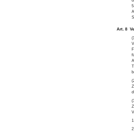
d
5
A
S
Art. 8
V
(
V
F
f
A
T
b
(
Z
d
(
Z
V
1
2