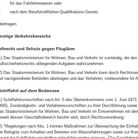
.
für das Fahrlehrerwesen oder
.
nach dem Berufskraftfahrer-Qualifikations-Gesetz
bertragen.
onstige Verkehrsbereiche
uftrecht und Schutz gegen Fluglärm
1) Das Staatsministerium für Wohnen, Bau und Verkehr ist zuständig, die den 
uftsicherheitsrechts obliegenden Aufgaben wahrzunehmen.
2) Das Staatsministerium für Wohnen, Bau und Verkehr kann durch Rechtsver
uf nachgeordnete Behörden übertragen und das Verfahren, insbesondere für 
Schiffahrt auf dem Bodensee
1) Schiffahrtsvorschriften nach Art. 5 des Übereinkommens vom 1. Juni 1973 
405), Zuständigkeits- und Verfahrensvorschriften zu ihrer Durchführung sowi
as Staatsministerium für Wohnen, Bau und Verkehr im Einvernehmen mit dem
oweit dessen Geschäftsbereich berührt wird, durch Rechtsverordnung.
1
2)
Regelungen nach Abs. 1 können Maßnahmen zur Überwachung der Einhaltun
ie Befugnis zum Anhalten und Betreten von Wasserfahrzeugen sowie zur Kont
2
rund der Schiffahrtsvorschriften mitgeführt werden müssen.
Zur Gewährleist