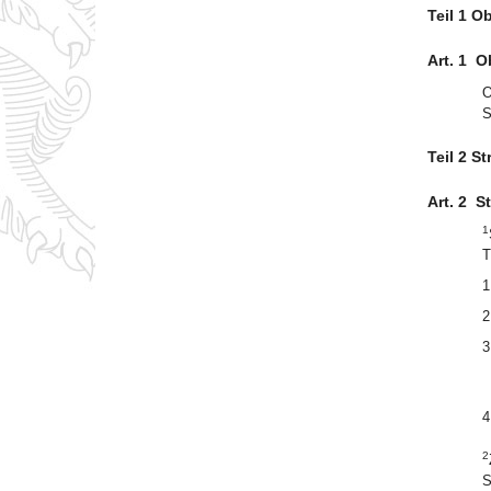
Teil 1 
Art. 1
O
O
S
Teil 2 S
Art. 2
S
1
T
1
2
3
4
2
S