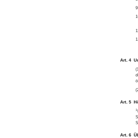
9
1
1
1
Art. 4
U
(
d
ö
(
Art. 5
H
1
S
S
Art. 6
Ü