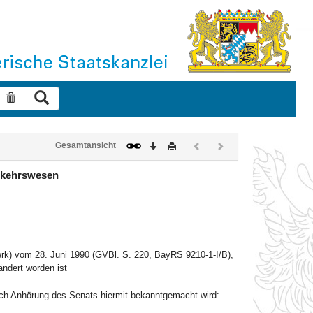
Suche ausführen
Suche zurücksetzen
Download
Drucken
Vorheriges
Nächstes
Gesamtansicht
Dokument
Dokument
(inaktiv)
(inaktiv)
erkehrswesen
rk) vom 28. Juni 1990 (GVBl. S. 220, BayRS 9210-1-I/B),
ndert worden ist
ch Anhörung des Senats hiermit bekanntgemacht wird: