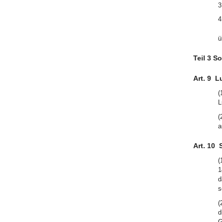
3
4
ü
Teil 3 S
Art. 9
L
(
L
(
a
Art. 10
(
1
d
s
(
d
G