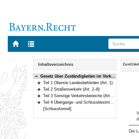
Zur
Zur
Startseite
Trefferliste
von
der
Navigation
BAYERN.RECHT
letzten
Inhalt
Inhaltsverzeichnis
ZustGVer
Suche
Gesetz über Zuständigkeiten im Verkehrswesen (ZustGVerk) Vom 28. Juni 1990 (GVBl. S. 220) BayRS 9210-1-I/B (Art. 1–14)
Bereich reduzieren
Teil 1 Oberste Landesbehörden (Art. 1)
Bereich erweitern
Teil 2 Straßenverkehr (Art. 2–8)
Bereich erweitern
Teil 3 Sonstige Verkehrsbereiche (Art. 9–11)
Bereich erweitern
Teil 4 Übergangs- und Schlussbestimmungen (Art. 12–14)
Bereich erweitern
[Schlussformel]
V
d
Der L