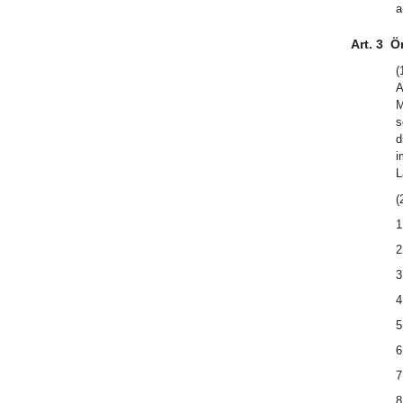
a
Art. 3
Ö
(
A
M
s
d
i
L
(
1
2
3
4
5
6
7
8