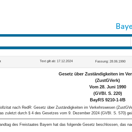
k
Text gilt ab: 17.12.2024
Fassung: 28.06.1990
Gesetz über Zuständigkeiten im V
(ZustGVerk)
Vom 28. Juni 1990
(GVBl. S. 220)
BayRS 9210-1-I/B
ollzitat nach RedR: Gesetz über Zuständigkeiten im Verkehrswesen (ZustGVe
as zuletzt durch § 4 des Gesetzes vom 9. Dezember 2024 (GVBl. S. 570) geä
andtag des Freistaates Bayern hat das folgende Gesetz beschlossen, das na