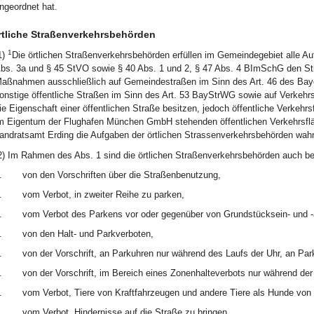
ngeordnet hat.
rtliche Straßenverkehrsbehörden
1
1)
Die örtlichen Straßenverkehrsbehörden erfüllen im Gemeindegebiet alle Au
bs. 3a und § 45 StVO sowie § 40 Abs. 1 und 2, § 47 Abs. 4 BImSchG den St
aßnahmen ausschließlich auf Gemeindestraßen im Sinn des Art. 46 des Ba
onstige öffentliche Straßen im Sinn des Art. 53 BayStrWG sowie auf Verkehr
ie Eigenschaft einer öffentlichen Straße besitzen, jedoch öffentliche Verkeh
m Eigentum der Flughafen München GmbH stehenden öffentlichen Verkehrsfl
andratsamt Erding die Aufgaben der örtlichen Strassenverkehrsbehörden wahr
2) Im Rahmen des Abs. 1 sind die örtlichen Straßenverkehrsbehörden auch 
.
von den Vorschriften über die Straßenbenutzung,
.
vom Verbot, in zweiter Reihe zu parken,
.
vom Verbot des Parkens vor oder gegenüber von Grundstücksein- und -
.
von den Halt- und Parkverboten,
.
von der Vorschrift, an Parkuhren nur während des Laufs der Uhr, an Pa
.
von der Vorschrift, im Bereich eines Zonenhalteverbots nur während der
.
vom Verbot, Tiere von Kraftfahrzeugen und andere Tiere als Hunde von 
.
vom Verbot, Hindernisse auf die Straße zu bringen,