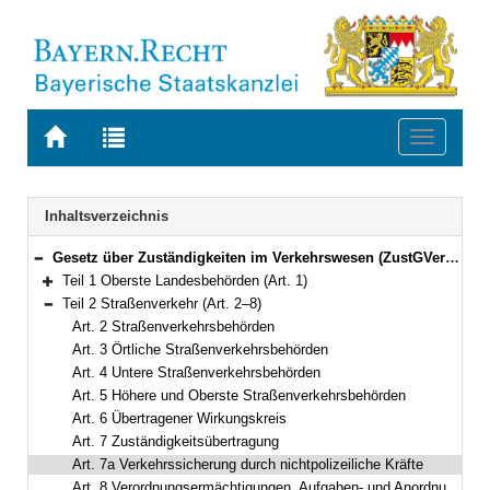
Zur
Zur
Toggle
Startseite
Trefferliste
navigati
von
der
BAYERN.RECHT
letzten
Navigation
Inhaltsverzeichnis
Suche
Gesetz über Zuständigkeiten im Verkehrswesen (ZustGVerk) Vom 28. Juni 1990 (GVBl. S. 220) BayRS 9210-1-I/B (Art. 1–14)
Bereich reduzieren
Teil 1 Oberste Landesbehörden (Art. 1)
Bereich erweitern
Teil 2 Straßenverkehr (Art. 2–8)
Bereich reduzieren
Art. 2 Straßenverkehrsbehörden
Art. 3 Örtliche Straßenverkehrsbehörden
Art. 4 Untere Straßenverkehrsbehörden
Art. 5 Höhere und Oberste Straßenverkehrsbehörden
Art. 6 Übertragener Wirkungskreis
Art. 7 Zuständigkeitsübertragung
Art. 7a Verkehrssicherung durch nichtpolizeiliche Kräfte
Art. 8 Verordnungsermächtigungen, Aufgaben- und Anordnungsübertragung