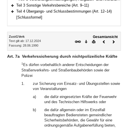
Teil 3 Sonstige Verkehrsbereiche (Art. 9–11)
Bereich erweitern
Teil 4 Übergangs- und Schlussbestimmungen (Art. 12–14)
Bereich erweitern
[Schlussformel]
Inhalt
ZustGVerk
Gesamtansicht
Text gilt ab: 17.12.2024
Download
Drucken
Vorheriges
Nächste
Fassung: 28.06.1990
Dokument
Dokume
Art. 7a
Verkehrssicherung durch nichtpolizeiliche Kräfte
1
Es dürfen vorbehaltlich anderer Entscheidungen der
Straßenverkehrs- und Straßenbaubehörden sowie der
Polizei
1.
zur Sicherung von Einsatz- und Übungsstellen sowie
von Veranstaltungen
a)
die dafür eingesetzten Kräfte der Feuerwehr
und des Technischen Hilfswerks oder
b)
die dafür allgemein oder im Einzelfall
beauftragten Bediensteten gemeindlicher
Sicherheitsbehörden, die Gewähr für eine
ordnungsgemäße Aufgabenerfüllung bieten,