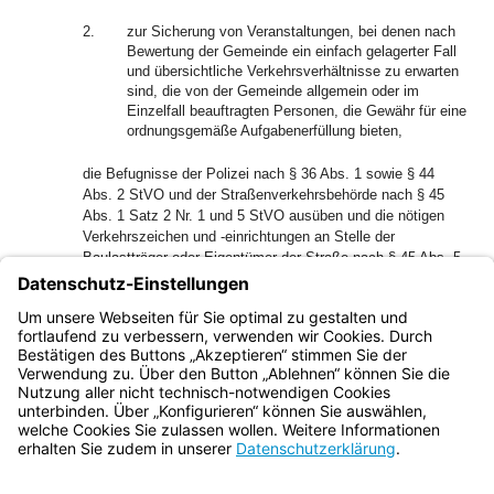
2.
zur Sicherung von Veranstaltungen, bei denen nach
Bewertung der Gemeinde ein einfach gelagerter Fall
und übersichtliche Verkehrsverhältnisse zu erwarten
sind, die von der Gemeinde allgemein oder im
Einzelfall beauftragten Personen, die Gewähr für eine
ordnungsgemäße Aufgabenerfüllung bieten,
die Befugnisse der Polizei nach § 36 Abs. 1 sowie § 44
Abs. 2 StVO und der Straßenverkehrsbehörde nach § 45
Abs. 1 Satz 2 Nr. 1 und 5 StVO ausüben und die nötigen
Verkehrszeichen und -einrichtungen an Stelle der
Baulastträger oder Eigentümer der Straße nach § 45 Abs. 5
2
Satz 1 StVO aufstellen.
Satz 1 gilt für Übungsstellen auf
Straßen des überörtlichen Verkehrs nur, wenn sie zuvor mit
den Straßenverkehrs- und Straßenbaubehörden sowie der
Polizei einvernehmlich abgestimmt wurden.
Bayern.de
BayernPortal
Datenschutz