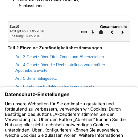
Bereich erweitern
[Schlussformel]
Inhalt
ZustG
Gesamtansicht
Text gilt ab: 01.05.2026
Download
Drucken
Vorheriges
Nächste
Fassung: 07.05.2013
Dokument
Dokume
Teil 2 Einzelne Zuständigkeitsbestimmungen
Art. 3 Gesetz über Titel, Orden und Ehrenzeichen
Art. 4 Gesetz über die Rechtsstellung vorgeprüfter
Apothekeranwärter
Art. 5 Benzinbleigesetz
Art. 6 Aufstiegsfortbildungsförderungsgesetz
Art. 7 Altenpflegegesetz, Krankenpflegegesetz
Art. 8 Bundeskleingartengesetz
Art. 9 Kulturgutschutzgesetz
Bayern.de
BayernPortal