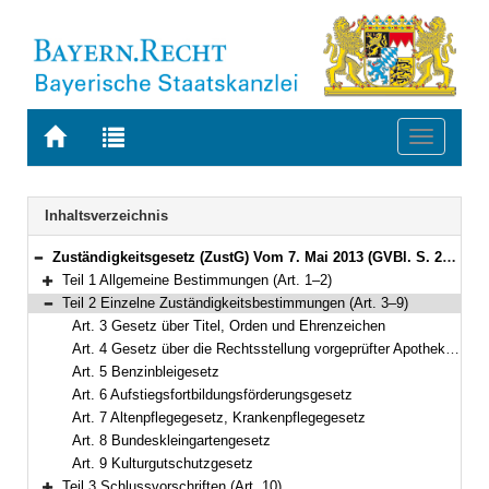
Zur
Zur
Toggle
Startseite
Trefferliste
navigati
von
der
BAYERN.RECHT
letzten
Navigation
Inhaltsverzeichnis
Suche
Zuständigkeitsgesetz (ZustG) Vom 7. Mai 2013 (GVBl. S. 246) BayRS 2015-1-V (Art. 1–10)
Bereich reduzieren
Teil 1 Allgemeine Bestimmungen (Art. 1–2)
Bereich erweitern
Teil 2 Einzelne Zuständigkeitsbestimmungen (Art. 3–9)
Bereich reduzieren
Art. 3 Gesetz über Titel, Orden und Ehrenzeichen
Art. 4 Gesetz über die Rechtsstellung vorgeprüfter Apothekeranwärter
Art. 5 Benzinbleigesetz
Art. 6 Aufstiegsfortbildungsförderungsgesetz
Art. 7 Altenpflegegesetz, Krankenpflegegesetz
Art. 8 Bundeskleingartengesetz
Art. 9 Kulturgutschutzgesetz
Teil 3 Schlussvorschriften (Art. 10)