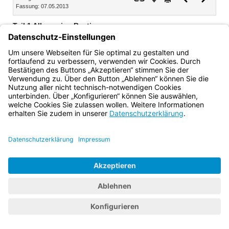
Fassung: 07.05.2013
Dokument
Dokume
Teil 1 Allgemeine Bestimmungen
Art. 1 Auffangzuständigkeit
Art. 2 Änderung der Geschäftsbereiche der Staatsministerien
Bayern.de
BayernPortal
Datenschutz
Impressum
Barrierefreiheit
Hilfe
Kontakt
Kontrastwechsel
Schriftgröße