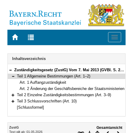
Zur
Zur
Toggle
Startseite
Trefferliste
navigati
von
der
BAYERN.RECHT
letzten
Navigation
Inhaltsverzeichnis
Suche
Zuständigkeitsgesetz (ZustG) Vom 7. Mai 2013 (GVBl. S. 246) BayRS 2015-1-V (Art. 1–10)
Bereich reduzieren
Teil 1 Allgemeine Bestimmungen (Art. 1–2)
Bereich reduzieren
Art. 1 Auffangzuständigkeit
Art. 2 Änderung der Geschäftsbereiche der Staatsministerien
Teil 2 Einzelne Zuständigkeitsbestimmungen (Art. 3–9)
Bereich erweitern
Teil 3 Schlussvorschriften (Art. 10)
Bereich erweitern
[Schlussformel]
Inhalt
ZustG
Gesamtansicht
Text gilt ab: 01.05.2026
Download
Drucken
Vorheriges
Nächste