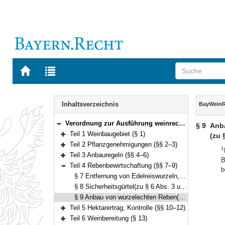
Zur
Zur
Startseite
Trefferliste
von
der
Navigation
BAYERN.RECHT
letzten
Inhalt
Inhaltsverzeichnis
BayWein
Suche
Verordnung zur Ausführung weinrechtlicher Vorschriften (BayWeinRAV) Vom 21. Juli 2020 (GVBl. S. 410) BayRS 7821-6-V (§§ 1–33)
§ 9
Anb
Bereich reduzieren
Teil 1 Weinbaugebiet (§ 1)
(zu 
Bereich erweitern
Teil 2 Pflanzgenehmigungen (§§ 2–3)
1
Bereich erweitern
Teil 3 Anbauregeln (§§ 4–6)
B
Bereich erweitern
Teil 4 Rebenbewirtschaftung (§§ 7–9)
b
Bereich reduzieren
§ 7 Entfernung von Edelreiswurzeln, Unterlagsreben und Rebstöcken(zu § 6 Abs. 3 und Abs. 1 Nr. 5 Pflanzenschutzgesetz – PflSchG)
§ 8 Sicherheitsgürtel(zu § 6 Abs. 3 und Abs. 1 Nr. 11 PflSchG)
§ 9 Anbau von wurzelechten Reben(zu § 6 Abs. 3 und Abs. 1 Nr. 8 PflSchG)
Teil 5 Hektarertrag, Kontrolle (§§ 10–12)
Bereich erweitern
Teil 6 Weinbereitung (§ 13)
Bereich erweitern