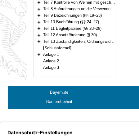
Teil 7 Kontrolle von Weinen mit geschützter geografischer Angabe und Erzeugnissen mit der Angabe einer oder mehrerer Rebsorten oder der Angabe des Erntejahres (§§ 14–17)
Bereich erweitern
Teil 8 Anforderungen an die Verwendung bestimmter Behältnisformen (§ 18)
Bereich erweitern
Teil 9 Bezeichnungen (§§ 19–23)
Bereich erweitern
Teil 10 Buchführung (§§ 24–27)
Bereich erweitern
Teil 11 Begleitpapiere (§§ 28–29)
Bereich erweitern
Teil 12 Absatzförderung (§ 30)
Bereich erweitern
Teil 13 Zuständigkeiten, Ordnungswidrigkeiten (§§ 31–33)
Bereich erweitern
[Schlussformel]
Anlage 1
Bereich erweitern
Anlage 2
Anlage 3
Bayern.de
Barrierefreiheit