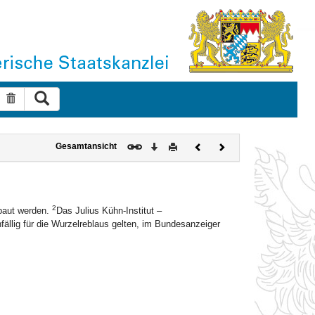
Suche ausführen
Suche zurücksetzen
Download
Drucken
Vorheriges
Nächstes
Gesamtansicht
Dokument
Dokument
2
ebaut werden.
Das Julius Kühn-Institut –
nfällig für die Wurzelreblaus gelten, im Bundesanzeiger