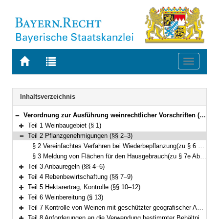
Zur
Zur
Toggle
Startseite
Trefferliste
navigati
von
der
BAYERN.RECHT
letzten
Navigation
Inhaltsverzeichnis
Suche
Verordnung zur Ausführung weinrechtlicher Vorschriften (BayWeinRAV) Vom 21. Juli 2020 (GVBl. S. 410) BayRS 7821-6-V (§§ 1–33)
Bereich reduzieren
Teil 1 Weinbaugebiet (§ 1)
Bereich erweitern
Teil 2 Pflanzgenehmigungen (§§ 2–3)
Bereich reduzieren
§ 2 Vereinfachtes Verfahren bei Wiederbepflanzung(zu § 6 des Weingesetzes)
§ 3 Meldung von Flächen für den Hausgebrauch(zu § 7e Abs. 2 des Weingesetzes)
Teil 3 Anbauregeln (§§ 4–6)
Bereich erweitern
Teil 4 Rebenbewirtschaftung (§§ 7–9)
Bereich erweitern
Teil 5 Hektarertrag, Kontrolle (§§ 10–12)
Bereich erweitern
Teil 6 Weinbereitung (§ 13)
Bereich erweitern
Teil 7 Kontrolle von Weinen mit geschützter geografischer Angabe und Erzeugnissen mit der Angabe einer oder mehrerer Rebsorten oder der Angabe des Erntejahres (§§ 14–17)
Bereich erweitern
Teil 8 Anforderungen an die Verwendung bestimmter Behältnisformen (§ 18)