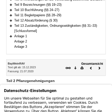
Bereich erweitern
Teil 9 Bezeichnungen (§§ 19–23)
Bereich erweitern
Teil 10 Buchführung (§§ 24–27)
Bereich erweitern
Teil 11 Begleitpapiere (§§ 28–29)
Bereich erweitern
Teil 12 Absatzförderung (§ 30)
Bereich erweitern
Teil 13 Zuständigkeiten, Ordnungswidrigkeiten (§§ 31–33)
Bereich erweitern
[Schlussformel]
Anlage 1
Bereich erweitern
Anlage 2
Anlage 3
Inhalt
BayWeinRAV
Gesamtansicht
Text gilt ab: 15.12.2023
Download
Drucken
Vorheriges
Nächste
Fassung: 21.07.2020
Dokument
Dokume
Teil 2 Pflanzgenehmigungen
§ 2 Vereinfachtes Verfahren bei Wiederbepflanzung(zu § 6 des
Weingesetzes)
§ 3 Meldung von Flächen für den Hausgebrauch(zu § 7e Abs. 2
des Weingesetzes)