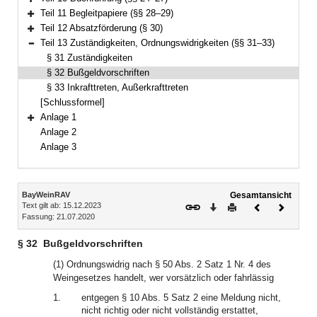
Bereich erweitern
Teil 11 Begleitpapiere (§§ 28–29)
Bereich erweitern
Teil 12 Absatzförderung (§ 30)
Bereich erweitern
Teil 13 Zuständigkeiten, Ordnungswidrigkeiten (§§ 31–33)
Bereich reduzieren
§ 31 Zuständigkeiten
§ 32 Bußgeldvorschriften
§ 33 Inkrafttreten, Außerkrafttreten
[Schlussformel]
Anlage 1
Bereich erweitern
Anlage 2
Anlage 3
Inhalt
BayWeinRAV
Gesamtansicht
Text gilt ab: 15.12.2023
Download
Drucken
Vorheriges
Nächste
Fassung: 21.07.2020
Dokument
Dokume
§ 32
Bußgeldvorschriften
(1) Ordnungswidrig nach § 50 Abs. 2 Satz 1 Nr. 4 des
Weingesetzes handelt, wer vorsätzlich oder fahrlässig
1.
entgegen § 10 Abs. 5 Satz 2 eine Meldung nicht,
nicht richtig oder nicht vollständig erstattet,