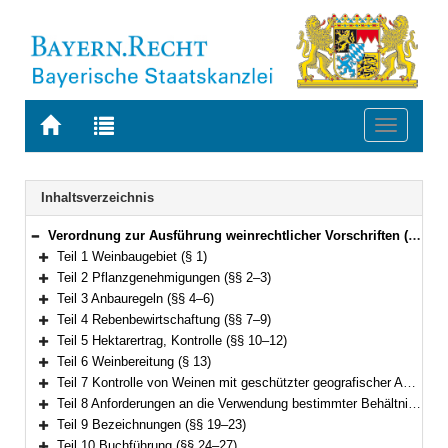
Zur
Zur
Toggle
Startseite
Trefferliste
navigati
von
der
BAYERN.RECHT
letzten
Navigation
Inhaltsverzeichnis
Suche
Verordnung zur Ausführung weinrechtlicher Vorschriften (BayWeinRAV) Vom 21. Juli 2020 (GVBl. S. 410) BayRS 7821-6-V (§§ 1–33)
Bereich reduzieren
Teil 1 Weinbaugebiet (§ 1)
Bereich erweitern
Teil 2 Pflanzgenehmigungen (§§ 2–3)
Bereich erweitern
Teil 3 Anbauregeln (§§ 4–6)
Bereich erweitern
Teil 4 Rebenbewirtschaftung (§§ 7–9)
Bereich erweitern
Teil 5 Hektarertrag, Kontrolle (§§ 10–12)
Bereich erweitern
Teil 6 Weinbereitung (§ 13)
Bereich erweitern
Teil 7 Kontrolle von Weinen mit geschützter geografischer Angabe und Erzeugnissen mit der Angabe einer oder mehrerer Rebsorten oder der Angabe des Erntejahres (§§ 14–17)
Bereich erweitern
Teil 8 Anforderungen an die Verwendung bestimmter Behältnisformen (§ 18)
Bereich erweitern
Teil 9 Bezeichnungen (§§ 19–23)
Bereich erweitern
Teil 10 Buchführung (§§ 24–27)