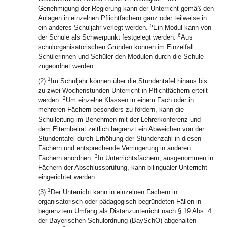
Genehmigung der Regierung kann der Unterricht gemäß den
Anlagen in einzelnen Pflichtfächern ganz oder teilweise in
5
ein anderes Schuljahr verlegt werden.
Ein Modul kann von
6
der Schule als Schwerpunkt festgelegt werden.
Aus
schulorganisatorischen Gründen können im Einzelfall
Schülerinnen und Schüler den Modulen durch die Schule
zugeordnet werden.
1
(2)
Im Schuljahr können über die Stundentafel hinaus bis
zu zwei Wochenstunden Unterricht in Pflichtfächern erteilt
2
werden.
Um einzelne Klassen in einem Fach oder in
mehreren Fächern besonders zu fördern, kann die
Schulleitung im Benehmen mit der Lehrerkonferenz und
dem Elternbeirat zeitlich begrenzt ein Abweichen von der
Stundentafel durch Erhöhung der Stundenzahl in diesen
Fächern und entsprechende Verringerung in anderen
3
Fächern anordnen.
In Unterrichtsfächern, ausgenommen in
Fächern der Abschlussprüfung, kann bilingualer Unterricht
eingerichtet werden.
1
(3)
Der Unterricht kann in einzelnen Fächern in
organisatorisch oder pädagogisch begründeten Fällen in
begrenztem Umfang als Distanzunterricht nach § 19 Abs. 4
der Bayerischen Schulordnung (BaySchO) abgehalten