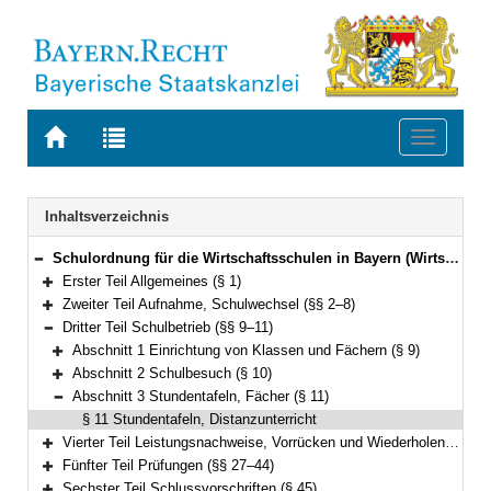
Zur
Zur
Toggle
Startseite
Trefferliste
navigati
von
der
BAYERN.RECHT
letzten
Navigation
Inhaltsverzeichnis
Suche
Schulordnung für die Wirtschaftsschulen in Bayern (Wirtschaftsschulordnung – WSO) Vom 30. Dezember 2009 (GVBl. 2010 S. 17, 227) BayRS 2236-5-1-K (§§ 1–45)
Bereich reduzieren
Erster Teil Allgemeines (§ 1)
Bereich erweitern
Zweiter Teil Aufnahme, Schulwechsel (§§ 2–8)
Bereich erweitern
Dritter Teil Schulbetrieb (§§ 9–11)
Bereich reduzieren
Abschnitt 1 Einrichtung von Klassen und Fächern (§ 9)
Bereich erweitern
Abschnitt 2 Schulbesuch (§ 10)
Bereich erweitern
Abschnitt 3 Stundentafeln, Fächer (§ 11)
Bereich reduzieren
§ 11 Stundentafeln, Distanzunterricht
Vierter Teil Leistungsnachweise, Vorrücken und Wiederholen, Zeugnisse (§§ 12–26)
Bereich erweitern
Fünfter Teil Prüfungen (§§ 27–44)
Bereich erweitern
Sechster Teil Schlussvorschriften (§ 45)