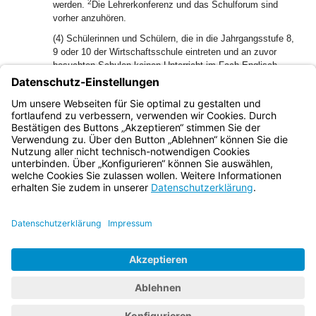
2
werden.
Die Lehrerkonferenz und das Schulforum sind
vorher anzuhören.
(4) Schülerinnen und Schülern, die in die Jahrgangsstufe 8,
9 oder 10 der Wirtschaftsschule eintreten und an zuvor
besuchten Schulen keinen Unterricht im Fach Englisch
hatten, kann die Regierung im Einzelfall zur Vermeidung
einer unbilligen Härte genehmigen, dass Englisch durch
eine andere Fremdsprache oder die nichtdeutsche
Muttersprache ersetzt wird.
Bayern.de
BayernPortal
Datenschutz
Impressum
Barrierefreiheit
Hilfe
Kontakt
Kontrastwechsel
Schriftgröße