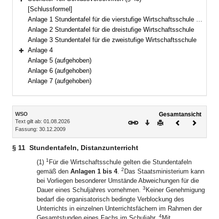
Bereich erweitern
[Schlussformel]
Anlage 1 Stundentafel für die vierstufige Wirtschaftsschule mit Vorklasse
Anlage 2 Stundentafel für die dreistufige Wirtschaftsschule
Anlage 3 Stundentafel für die zweistufige Wirtschaftsschule
Anlage 4
Bereich erweitern
Anlage 5 (aufgehoben)
Anlage 6 (aufgehoben)
Anlage 7 (aufgehoben)
Inhalt
WSO
Gesamtansicht
Text gilt ab: 01.08.2026
Download
Drucken
Vorheriges
Nächste
Fassung: 30.12.2009
Dokument
Dokume
§ 11
Stundentafeln, Distanzunterricht
1
(1)
Für die Wirtschaftsschule gelten die Stundentafeln
2
gemäß den
Anlagen 1 bis 4
.
Das Staatsministerium kann
bei Vorliegen besonderer Umstände Abweichungen für die
3
Dauer eines Schuljahres vornehmen.
Keiner Genehmigung
bedarf die organisatorisch bedingte Verblockung des
Unterrichts in einzelnen Unterrichtsfächern im Rahmen der
4
Gesamtstunden eines Fachs im Schuljahr.
Mit