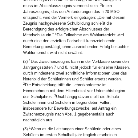
3
muss im Abschlusszeugnis vermerkt sein.
In ein
Jahreszeugnis, das den Anforderungen des § 20 MSO
entspricht, wird der Vermerk eingetragen: „Die mit diesem
Zeugnis nachgewiesene Schulbildung schließt die
Berechtigung des erfolgreichen Abschlusses der
4
Mittelschule ein.“
Die Teilnahme am Wahlunterricht wird
durch eine den erzielten Fortschritt kennzeichnende
Bemerkung bestätigt; ohne ausreichenden Erfolg besuchter
Wahlunterricht wird nicht erwähnt.
1
(2)
Das Zwischenzeugnis kann in der Vorklasse sowie den
Jahrgangsstufen 7 und 8, nicht jedoch für einzelne Klassen,
durch mindestens zwei schriftliche Informationen über das
Notenbild der Schülerinnen und Schüler ersetzt werden.
2
Die Entscheidung trifft die Lehrerkonferenz im
Einvernehmen mit dem Elternbeirat vor Unterrichtsbeginn
3
des Schuljahres.
Unabhängig davon stellt die Schule
Schülerinnen und Schülern in begründeten Fällen,
insbesondere für Bewerbungszwecke, auf Antrag ein
Zwischenzeugnis nach Abs. 1 gegebenenfalls auch
nachträglich aus.
1
(3)
Wenn es die Leistungen einer Schülerin oder eines
Schülers im ersten Schulhalbjahr fraglich erscheinen