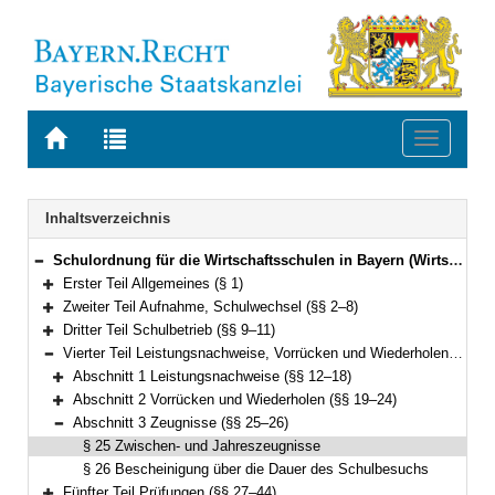
Zur
Zur
Toggle
Startseite
Trefferliste
navigati
von
der
BAYERN.RECHT
letzten
Navigation
Inhaltsverzeichnis
Suche
Schulordnung für die Wirtschaftsschulen in Bayern (Wirtschaftsschulordnung – WSO) Vom 30. Dezember 2009 (GVBl. 2010 S. 17, 227) BayRS 2236-5-1-K (§§ 1–45)
Bereich reduzieren
Erster Teil Allgemeines (§ 1)
Bereich erweitern
Zweiter Teil Aufnahme, Schulwechsel (§§ 2–8)
Bereich erweitern
Dritter Teil Schulbetrieb (§§ 9–11)
Bereich erweitern
Vierter Teil Leistungsnachweise, Vorrücken und Wiederholen, Zeugnisse (§§ 12–26)
Bereich reduzieren
Abschnitt 1 Leistungsnachweise (§§ 12–18)
Bereich erweitern
Abschnitt 2 Vorrücken und Wiederholen (§§ 19–24)
Bereich erweitern
Abschnitt 3 Zeugnisse (§§ 25–26)
Bereich reduzieren
§ 25 Zwischen- und Jahreszeugnisse
§ 26 Bescheinigung über die Dauer des Schulbesuchs
Fünfter Teil Prüfungen (§§ 27–44)