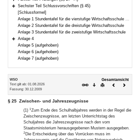
Bereich erweitern
Sechster Teil Schlussvorschriften (§ 45)
Bereich erweitern
[Schlussformel]
Anlage 1 Stundentafel für die vierstufige Wirtschaftsschule mit Vorklasse
Anlage 2 Stundentafel für die dreistufige Wirtschaftsschule
Anlage 3 Stundentafel für die zweistufige Wirtschaftsschule
Anlage 4
Bereich erweitern
Anlage 5 (aufgehoben)
Anlage 6 (aufgehoben)
Anlage 7 (aufgehoben)
Inhalt
WSO
Gesamtansicht
Text gilt ab: 01.08.2026
Download
Drucken
Vorheriges
Nächste
Fassung: 30.12.2009
Dokument
Dokume
§ 25
Zwischen- und Jahreszeugnisse
1
(1)
Zum Ende des Schulhalbjahres werden in der Regel die
Zwischenzeugnisse, am letzten Unterrichtstag des
Schuljahres die Jahreszeugnisse nach den vom
Staatsministerium herausgegebenen Mustern ausgegeben.
2
Die Entscheidung über das Vorrücken muss im
Jahreszeugnis und die Gewährung von Notenausgleich