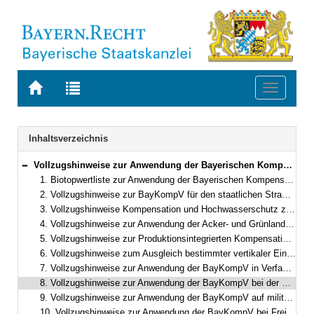
Zur
Zur
Toggle
Startseite
Trefferliste
navigati
von
der
BAYERN.RECHT
letzten
Navigation
Inhaltsverzeichnis
Suche
Vollzugshinweise zur Anwendung der Bayerischen Kompensationsverordnung
Bereich reduzieren
1. Biotopwertliste zur Anwendung der Bayerischen Kompensationsverordnung (BayKompV)
2. Vollzugshinweise zur BayKompV für den staatlichen Straßenbau – Vollzugshinweise Straßenbau –
3. Vollzugshinweise Kompensation und Hochwasserschutz zur Anwendung der BayKompV
4. Vollzugshinweise zur Anwendung der Acker- und Grünlandzahlen gemäß § 9 Abs. 2 BayKompV
5. Vollzugshinweise zur Produktionsintegrierten Kompensation gemäß BayKompV
6. Vollzugshinweise zum Ausgleich bestimmter vertikaler Eingriffe gemäß BayKompV
7. Vollzugshinweise zur Anwendung der BayKompV in Verfahren nach dem Flurbereinigungsgesetz (FlurbG) – Vollzugshinweise Ländliche Entwicklung –
8. Vollzugshinweise zur Anwendung der BayKompV bei der Erdverkabelung von Höchstspannungs-Gleichstrom-Übertragungsleitungen (HGÜ-Leitungen) im Zuge des Stromnetzausbaus
9. Vollzugshinweise zur Anwendung der BayKompV auf militärisch genutzten Liegenschaften
10. Vollzugshinweise zur Anwendung der BayKompV bei Freileitungen