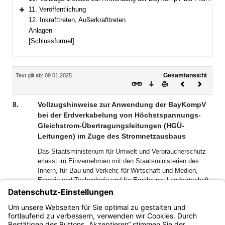
11. Veröffentlichung
Bereich erweitern
12. Inkrafttreten, Außerkrafttreten
Anlagen
[Schlussformel]
Inhalt
Gesamtansicht
Text gilt ab: 09.01.2025
Download
Drucken
Vorheriges
Nächste
Dokument
Dokume
8.
Vollzugshinweise zur Anwendung der BayKompV
bei der Erdverkabelung von Höchstspannungs-
Gleichstrom-Übertragungsleitungen (HGÜ-
Leitungen) im Zuge des Stromnetzausbaus
Das Staatsministerium für Umwelt und Verbraucherschutz
erlässt im Einvernehmen mit den Staatsministerien des
Innern, für Bau und Verkehr, für Wirtschaft und Medien,
Energie und Technologie und für Ernährung, Landwirtschaft
und Forsten Vollzugshinweise zur Anwendung der
BayKompV bei der Erdverkabelung von Höchstspannungs-
Gleichstrom-Übertragungsleitungen (HGÜ-Leitungen) im
Zuge des Stromnetzausbaus (Stand: 21. November 2017).