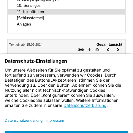
10. Sonstiges
11. Inkrafttreten
[Schlussformel]
Anlagen
Inhalt
Gesamtansicht
Text gilt ab: 15.09.2014
Download
Drucken
Vorheriges
Nächste
Dokument
Dokume
11.
Inkrafttreten
Diese Richtlinien treten mit Wirkung vom 15. September
2014 in Kraft.
Bayern.de
BayernPortal
Datenschutz
Impressum
Barrierefreiheit