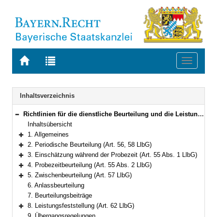
Zur
Zur
Toggle
Startseite
Trefferliste
navigati
von
der
BAYERN.RECHT
letzten
Navigation
Inhaltsverzeichnis
Suche
Richtlinien für die dienstliche Beurteilung und die Leistungsfeststellung der Beamtinnen und Beamten im Geschäftsbereich des Bayerischen Staatsministeriums für Gesundheit und Pflege
Bereich reduzieren
Inhaltsübersicht
1. Allgemeines
Bereich erweitern
2. Periodische Beurteilung (Art. 56, 58 LlbG)
Bereich erweitern
3. Einschätzung während der Probezeit (Art. 55 Abs. 1 LlbG)
Bereich erweitern
4. Probezeitbeurteilung (Art. 55 Abs. 2 LlbG)
Bereich erweitern
5. Zwischenbeurteilung (Art. 57 LlbG)
Bereich erweitern
6. Anlassbeurteilung
7. Beurteilungsbeiträge
8. Leistungsfeststellung (Art. 62 LlbG)
Bereich erweitern
9. Übergangsregelungen