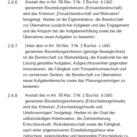
2.6.6
Anstatt des in Art. 58 Abs. 3 Nr. 2 Buchst. b LlbG
genannten Beurteilungskriteriums (Einsatzbereitschaft)
wird das Kriterium „Einsatzbereitschaft und Motivation“
festgelegt. Hierbei ist die Eigeninitiative, die Bereitschaft
zur Übernahme zusätzlicher Aufgaben und das Engagement
und der Ansporn bei der Aufgabenerfüllung sowie bei der
Übernahme neuer Aufgaben zu bewerten.
2.6.7
Unter dem in Art. 58 Abs. 3 Nr. 2 Buchst. c LlbG
genannten Beurteilungskriterium (geistige Beweglichkeit)
ist die Bereitschaft zur Weiterbildung, die Kreativität bei der
Lösung gestellter Aufgaben, Aufgeschlossenheit gegenüber
Innovationen, die Fähigkeit zum Perspektivenwechsel und
zu vernetztem Denken, die Bereitschaft zur Übernahme
neuer Aufgabenbereiche sowie das Planungsvermögen zu
bewerten.
2.6.8
Anstatt des in Art. 58 Abs. 3 Nr. 2 Buchst. d LlbG
genannten Beurteilungskriteriums (Entscheidungsfreude)
wird das Kriterium „Entscheidungsfreude und
Urteilsvermögen“ festgelegt. Hierbei ist der Grad der
selbstständigen Arbeitsweise, die Zielorientierung,
Entschlusskraft, Risikobereitschaft sowie die Fähigkeit,
nach einer angemessenen Einarbeitungsphase eine
zielsichere, eigenständige und begründete Entscheidung zu