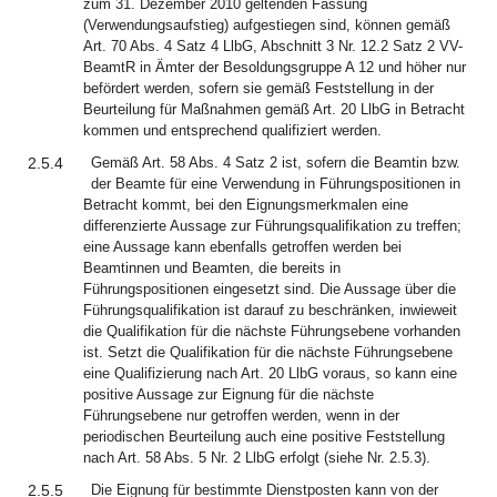
zum 31. Dezember 2010 geltenden Fassung
(Verwendungsaufstieg) aufgestiegen sind, können gemäß
Art. 70 Abs. 4 Satz 4 LlbG, Abschnitt 3 Nr. 12.2 Satz 2 VV-
BeamtR in Ämter der Besoldungsgruppe A 12 und höher nur
befördert werden, sofern sie gemäß Feststellung in der
Beurteilung für Maßnahmen gemäß Art. 20 LlbG in Betracht
kommen und entsprechend qualifiziert werden.
2.5.4
Gemäß Art. 58 Abs. 4 Satz 2 ist, sofern die Beamtin bzw.
der Beamte für eine Verwendung in Führungspositionen in
Betracht kommt, bei den Eignungsmerkmalen eine
differenzierte Aussage zur Führungsqualifikation zu treffen;
eine Aussage kann ebenfalls getroffen werden bei
Beamtinnen und Beamten, die bereits in
Führungspositionen eingesetzt sind. Die Aussage über die
Führungsqualifikation ist darauf zu beschränken, inwieweit
die Qualifikation für die nächste Führungsebene vorhanden
ist. Setzt die Qualifikation für die nächste Führungsebene
eine Qualifizierung nach Art. 20 LlbG voraus, so kann eine
positive Aussage zur Eignung für die nächste
Führungsebene nur getroffen werden, wenn in der
periodischen Beurteilung auch eine positive Feststellung
nach Art. 58 Abs. 5 Nr. 2 LlbG erfolgt (siehe Nr. 2.5.3).
2.5.5
Die Eignung für bestimmte Dienstposten kann von der