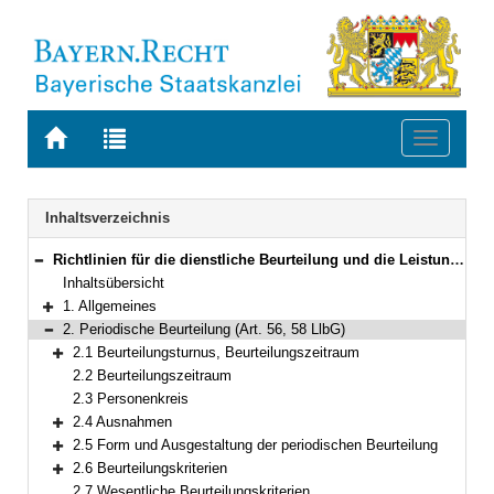
Zur
Zur
Toggle
Startseite
Trefferliste
navigati
von
der
BAYERN.RECHT
letzten
Navigation
Inhaltsverzeichnis
Suche
Richtlinien für die dienstliche Beurteilung und die Leistungsfeststellung der Beamtinnen und Beamten im Geschäftsbereich des Bayerischen Staatsministeriums für Gesundheit und Pflege
Bereich reduzieren
Inhaltsübersicht
1. Allgemeines
Bereich erweitern
2. Periodische Beurteilung (Art. 56, 58 LlbG)
Bereich reduzieren
2.1 Beurteilungsturnus, Beurteilungszeitraum
Bereich erweitern
2.2 Beurteilungszeitraum
2.3 Personenkreis
2.4 Ausnahmen
Bereich erweitern
2.5 Form und Ausgestaltung der periodischen Beurteilung
Bereich erweitern
2.6 Beurteilungskriterien
Bereich erweitern
2.7 Wesentliche Beurteilungskriterien