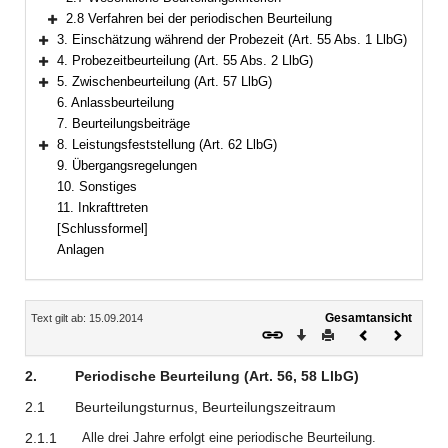
2.8 Verfahren bei der periodischen Beurteilung
Bereich erweitern
3. Einschätzung während der Probezeit (Art. 55 Abs. 1 LlbG)
Bereich erweitern
4. Probezeitbeurteilung (Art. 55 Abs. 2 LlbG)
Bereich erweitern
5. Zwischenbeurteilung (Art. 57 LlbG)
Bereich erweitern
6. Anlassbeurteilung
7. Beurteilungsbeiträge
8. Leistungsfeststellung (Art. 62 LlbG)
Bereich erweitern
9. Übergangsregelungen
10. Sonstiges
11. Inkrafttreten
[Schlussformel]
Anlagen
Inhalt
Gesamtansicht
Text gilt ab: 15.09.2014
Download
Drucken
Vorheriges
Nächste
Dokument
Dokume
2.
Periodische Beurteilung (Art. 56, 58 LlbG)
2.1
Beurteilungsturnus, Beurteilungszeitraum
2.1.1
Alle drei Jahre erfolgt eine periodische Beurteilung.