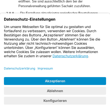
eröffnen. Sie sind ausschließlich dem bei der
Personalverwaltung geführten Sachakt zuzuführen.
2.8.8
Die Erstellung aktualisierter periodischer Beurteilungen
gemäß Art. 56 Abs. 4 Satz 2 LlbG bedarf der Zustimmung
des Staatsministeriums für Gesundheit und Pflege.
Bayern.de
BayernPortal
Datenschutz
Impressum
Barrierefreiheit
Hilfe
Kontakt
Kontrastwechsel
Schriftgröße