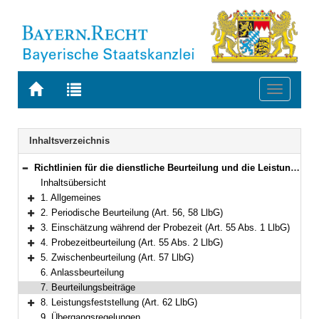
Zur
Zur
Toggle
Startseite
Trefferliste
navigati
von
der
BAYERN.RECHT
letzten
Navigation
Inhaltsverzeichnis
Suche
Richtlinien für die dienstliche Beurteilung und die Leistungsfeststellung der Beamtinnen und Beamten im Geschäftsbereich des Bayerischen Staatsministeriums für Gesundheit und Pflege
Bereich reduzieren
Inhaltsübersicht
1. Allgemeines
Bereich erweitern
2. Periodische Beurteilung (Art. 56, 58 LlbG)
Bereich erweitern
3. Einschätzung während der Probezeit (Art. 55 Abs. 1 LlbG)
Bereich erweitern
4. Probezeitbeurteilung (Art. 55 Abs. 2 LlbG)
Bereich erweitern
5. Zwischenbeurteilung (Art. 57 LlbG)
Bereich erweitern
6. Anlassbeurteilung
7. Beurteilungsbeiträge
8. Leistungsfeststellung (Art. 62 LlbG)
Bereich erweitern
9. Übergangsregelungen