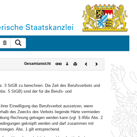
Suche ausführen
Suche zurücksetzen
Download
Drucken
Vorheriges
Nächstes
Gesamtansicht
Dokument
Dokument
Abs. 3 StGB zu berechnen. Die Zeit des Berufsverbots und
bs. 5 StGB) sind der für die Berufs- und
 ihrer Einwilligung das Berufsverbot aussetzen, wenn
ußerhalb des Zwecks des Verbots liegende Härte vermieden
sübung Rechnung getragen werden kann (vgl. § 456c Abs. 2
 Bedingungen geknüpft werden und darf zusammen mit
steigen. Abs. 1 gilt entsprechend.