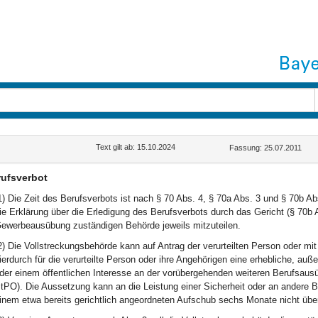
Text gilt ab: 15.10.2024
Fassung: 25.07.2011
ufsverbot
1) Die Zeit des Berufsverbots ist nach § 70 Abs. 4, § 70a Abs. 3 und § 70b 
ie Erklärung über die Erledigung des Berufsverbots durch das Gericht (§ 70b A
ewerbeausübung zuständigen Behörde jeweils mitzuteilen.
2) Die Vollstreckungsbehörde kann auf Antrag der verurteilten Person oder mit
ierdurch für die verurteilte Person oder ihre Angehörigen eine erhebliche, a
der einem öffentlichen Interesse an der vorübergehenden weiteren Berufsau
tPO). Die Aussetzung kann an die Leistung einer Sicherheit oder an andere
inem etwa bereits gerichtlich angeordneten Aufschub sechs Monate nicht über