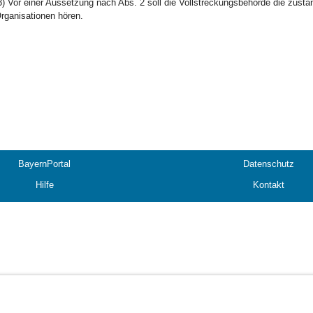
3) Vor einer Aussetzung nach Abs. 2 soll die Vollstreckungsbehörde die zus
rganisationen hören.
BayernPortal
Datenschutz
Hilfe
Kontakt