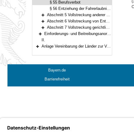
(
§ 55 Berufsverbot
O
§ 56 Entziehung der Fahrerlaubnis und Einziehung des Führerscheins
Abschnitt 5 Vollstreckung anderer Rechtsfolgen (§§ 57–86)
Bereich erweitern
Abschnitt 6 Vollstreckung von Entscheidungen nach dem Gesetz über Ordnungswidrigkeiten (§ 87)
Bereich erweitern
Abschnitt 7 Vollstreckung gerichtlich erkannter Ordnungs- und Zwangshaft in Straf- und Bußgeldsachen (§ 88)
Bereich erweitern
Einforderungs- und Beitreibungsanordnung (§§ 1–18)
Bereich erweitern
II.
Anlage Vereinbarung der Länder zur Vereinfachung und Beschleunigung der Strafvollstreckung und der Vollstreckung anderer freiheitsentziehender Maßnahmen in Straf- und Bußgeldsachen vom 8. Juni 1999
Bereich erweitern
Bayern.de
Barrierefreiheit