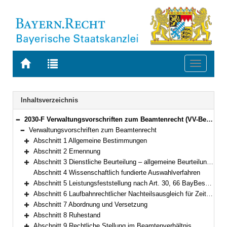
Zur
Zur
Toggle
Startseite
Trefferliste
navigati
von
der
BAYERN.RECHT
letzten
Navigation
Inhaltsverzeichnis
Suche
2030-F Verwaltungsvorschriften zum Beamtenrecht (VV-BeamtR) Bekanntmachung des Bayerischen Staatsministeriums der Finanzen vom 13. Juli 2009, Az. 21-P 1003/1-023-19 952/09 (FMBl. S. 190) (StAnz. Nr. 35)
Bereich reduzieren
Verwaltungsvorschriften zum Beamtenrecht
Bereich reduzieren
Abschnitt 1 Allgemeine Bestimmungen
Bereich erweitern
Abschnitt 2 Ernennung
Bereich erweitern
Abschnitt 3 Dienstliche Beurteilung – allgemeine Beurteilungsrichtlinien
Bereich erweitern
Abschnitt 4 Wissenschaftlich fundierte Auswahlverfahren
Abschnitt 5 Leistungsfeststellung nach Art. 30, 66 BayBesG in Verbindung mit Art. 62 LlbG
Bereich erweitern
Abschnitt 6 Laufbahnrechtlicher Nachteilsausgleich für Zeiten gemäß Art. 15 Abs. 3 Satz 1 Nr. 2 LlbG
Bereich erweitern
Abschnitt 7 Abordnung und Versetzung
Bereich erweitern
Abschnitt 8 Ruhestand
Bereich erweitern
Abschnitt 9 Rechtliche Stellung im Beamtenverhältnis