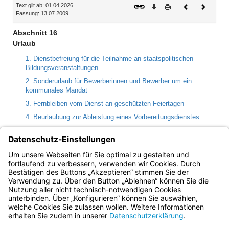
Text gilt ab: 01.04.2026
Download
Drucken
Vorheriges
Nächste
Fassung: 13.07.2009
Dokument
Dokume
Abschnitt 16
Urlaub
1. Dienstbefreiung für die Teilnahme an staatspolitischen
Bildungsveranstaltungen
2. Sonderurlaub für Bewerberinnen und Bewerber um ein
kommunales Mandat
3. Fernbleiben vom Dienst an geschützten Feiertagen
4. Beurlaubung zur Ableistung eines Vorbereitungsdienstes
5. Freistellung für Zwecke der Jugendarbeit
6. Ausübung ehrenamtlicher Tätigkeiten im öffentlichen Leben
7. Geltung der Vorschriften für Richterinnen und Richter sowie
für Arbeitnehmerinnen und Arbeitnehmer
Bayern.de
BayernPortal
Datenschutz