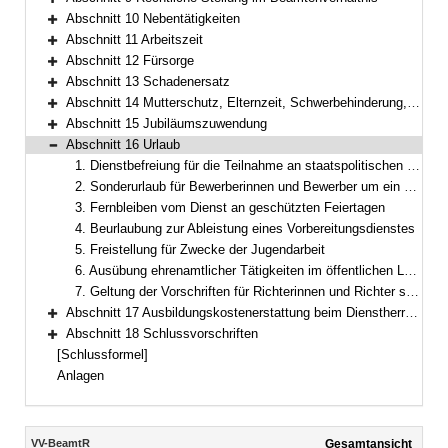
Bereich erweitern
Abschnitt 10 Nebentätigkeiten
Bereich erweitern
Abschnitt 11 Arbeitszeit
Bereich erweitern
Abschnitt 12 Fürsorge
Bereich erweitern
Abschnitt 13 Schadenersatz
Bereich erweitern
Abschnitt 14 Mutterschutz, Elternzeit, Schwerbehinderung, Arbeitsschutz, Jugendarbeitsschutz
Bereich erweitern
Abschnitt 15 Jubiläumszuwendung
Bereich erweitern
Abschnitt 16 Urlaub
Bereich reduzieren
1. Dienstbefreiung für die Teilnahme an staatspolitischen Bildungsveranstaltungen
2. Sonderurlaub für Bewerberinnen und Bewerber um ein kommunales Mandat
3. Fernbleiben vom Dienst an geschützten Feiertagen
4. Beurlaubung zur Ableistung eines Vorbereitungsdienstes
5. Freistellung für Zwecke der Jugendarbeit
6. Ausübung ehrenamtlicher Tätigkeiten im öffentlichen Leben
7. Geltung der Vorschriften für Richterinnen und Richter sowie für Arbeitnehmerinnen und Arbeitnehmer
Abschnitt 17 Ausbildungskostenerstattung beim Dienstherrnwechsel
Bereich erweitern
Abschnitt 18 Schlussvorschriften
Bereich erweitern
[Schlussformel]
Anlagen
Inhalt
VV-BeamtR
Gesamtansicht