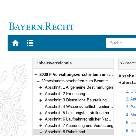
Zur
Zur
Startseite
Trefferliste
von
der
Navigation
BAYERN.RECHT
letzten
Inhalt
Inhaltsverzeichnis
VV-Beamt
Suche
2030-F Verwaltungsvorschriften zum Beamtenrecht (VV-BeamtR) Bekanntmachung des Bayerischen Staatsministeriums der Finanzen vom 13. Juli 2009, Az. 21-P 1003/1-023-19 952/09 (FMBl. S. 190) (StAnz. Nr. 35)
Abschnit
Bereich reduzieren
Verwaltungsvorschriften zum Beamtenrecht
Ruhesta
Bereich reduzieren
Abschnitt 1 Allgemeine Bestimmungen
Bereich erweitern
1. Gr
Abschnitt 2 Ernennung
Bereich erweitern
2. An
Abschnitt 3 Dienstliche Beurteilung – allgemeine Beurteilungsrichtlinien
Bereich erweitern
Abschnitt 4 Wissenschaftlich fundierte Auswahlverfahren
3. Be
Abschnitt 5 Leistungsfeststellung nach Art. 30, 66 BayBesG in Verbindung mit Art. 62 LlbG
4. Ma
Bereich erweitern
Abschnitt 6 Laufbahnrechtlicher Nachteilsausgleich für Zeiten gemäß Art. 15 Abs. 3 Satz 1 Nr. 2 LlbG
5. Ur
Bereich erweitern
Abschnitt 7 Abordnung und Versetzung
Bereich erweitern
6. Re
Abschnitt 8 Ruhestand
Bereich reduzieren