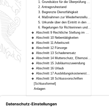
1. Grundsätze für die Überprüfung der Dienstfähigkeit von Beamtinnen und Beamten
2. Antragsruhestand
3. Begrenzte Dienstfähigkeit
4. Maßnahmen zur Wiederherstellung der Dienstfähigkeit – Anordnung und Kostentragung
5. Urkunde über den Eintritt in den Ruhestand
6. Regelungen für Richterinnen und Richter
Abschnitt 9 Rechtliche Stellung im Beamtenverhältnis
Bereich erweitern
Abschnitt 10 Nebentätigkeiten
Bereich erweitern
Abschnitt 11 Arbeitszeit
Bereich erweitern
Abschnitt 12 Fürsorge
Bereich erweitern
Abschnitt 13 Schadenersatz
Bereich erweitern
Abschnitt 14 Mutterschutz, Elternzeit, Schwerbehinderung, Arbeitsschutz, Jugendarbeitsschutz
Bereich erweitern
Abschnitt 15 Jubiläumszuwendung
Bereich erweitern
Abschnitt 16 Urlaub
Bereich erweitern
Abschnitt 17 Ausbildungskostenerstattung beim Dienstherrnwechsel
Bereich erweitern
Abschnitt 18 Schlussvorschriften
Bereich erweitern
[Schlussformel]
Anlagen
Bayern.de