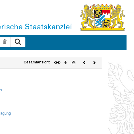
Suche ausführen
Suche zurücksetzen
Download
Drucken
Vorheriges
Nächstes
Gesamtansicht
Dokument
Dokument
n
ragung