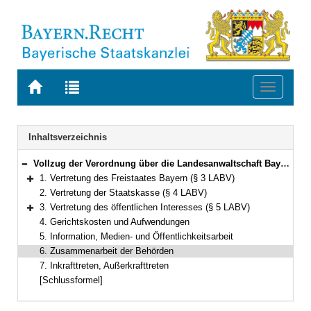
Zur
Zur
Toggle
Startseite
Trefferliste
navigati
von
der
BAYERN.RECHT
letzten
Navigation
Inhaltsverzeichnis
Suche
Vollzug der Verordnung über die Landesanwaltschaft Bayern
Bereich reduzieren
1. Vertretung des Freistaates Bayern (§ 3 LABV)
Bereich erweitern
2. Vertretung der Staatskasse (§ 4 LABV)
3. Vertretung des öffentlichen Interesses (§ 5 LABV)
Bereich erweitern
4. Gerichtskosten und Aufwendungen
5. Information, Medien- und Öffentlichkeitsarbeit
6. Zusammenarbeit der Behörden
7. Inkrafttreten, Außerkrafttreten
[Schlussformel]