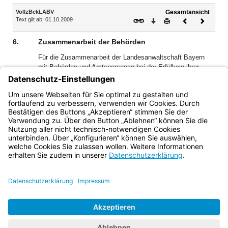
Inhalt
VollzBekLABV
Gesamtansicht
Text gilt ab: 01.10.2009
Download
Drucken
Vorheriges
Nächste
Dokument
Dokume
6.
Zusammenarbeit der Behörden
Für die Zusammenarbeit der Landesanwaltschaft Bayern
mit Behörden und Amtspersonen bei der Erfüllung ihrer
Aufgaben erstellt die Landesanwaltschaft im Rahmen des
§ 3 Abs. 1 AGO Leitlinien, die sie in ihrem Auftritt im
Bayerischen Behördennetz
(http://www.vgh.bybn.de/LAB/index.html) veröffentlicht.
Bayern.de
BayernPortal
Datenschutz
Impressum
Barrierefreiheit
Hilfe
Kontakt