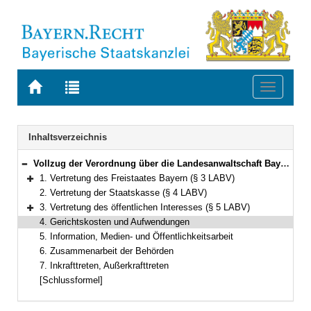
Zur
Zur
Toggle
Startseite
Trefferliste
navigati
von
der
BAYERN.RECHT
letzten
Navigation
Inhaltsverzeichnis
Suche
Vollzug der Verordnung über die Landesanwaltschaft Bayern
Bereich reduzieren
1. Vertretung des Freistaates Bayern (§ 3 LABV)
Bereich erweitern
2. Vertretung der Staatskasse (§ 4 LABV)
3. Vertretung des öffentlichen Interesses (§ 5 LABV)
Bereich erweitern
4. Gerichtskosten und Aufwendungen
5. Information, Medien- und Öffentlichkeitsarbeit
6. Zusammenarbeit der Behörden
7. Inkrafttreten, Außerkrafttreten
[Schlussformel]