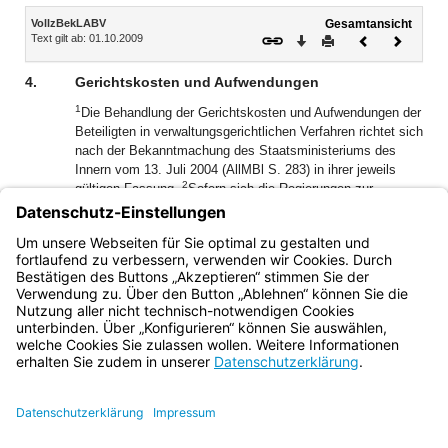
Inhalt
VollzBekLABV
Gesamtansicht
Text gilt ab: 01.10.2009
Download
Drucken
Vorheriges
Nächste
Dokument
Dokume
4.
Gerichtskosten und Aufwendungen
1
Die Behandlung der Gerichtskosten und Aufwendungen der
Beteiligten in verwaltungsgerichtlichen Verfahren richtet sich
nach der Bekanntmachung des Staatsministeriums des
Innern vom 13. Juli 2004 (AllMBl S. 283) in ihrer jeweils
2
gültigen Fassung.
Sofern sich die Regierungen zur
Wahrung des öffentlichen Interesses an Verfahren
beteiligen, teilen sie entsprechend Nr. 2.2.1 Abs. 2 der
Bekanntmachung nach Abschluss des Verfahrens der
Einziehungsbehörde unverzüglich ihre Aufwendungen mit.
Bayern.de
BayernPortal
Datenschutz
Impressum
Barrierefreiheit