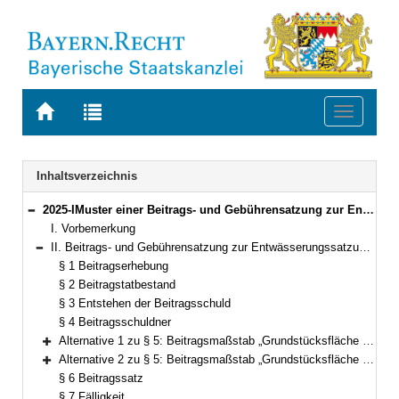
Zur
Zur
Toggle
Startseite
Trefferliste
navigati
von
der
BAYERN.RECHT
letzten
Navigation
Inhaltsverzeichnis
Suche
2025-IMuster einer Beitrags- und Gebührensatzung zur Entwässerungssatzung Bekanntmachung des Bayerischen Staatsministeriums des Innernvom 20. Mai 2008, Az. IB4-1421.1-166 (AllMBl. S. 350) (§§ 1–16)
Bereich reduzieren
I. Vorbemerkung
II. Beitrags- und Gebührensatzung zur Entwässerungssatzung der Gemeinde (Stadt, Markt, Zweckverband) …………(BGS/EWS)vom __.__.____ (§§ 1–16)
Bereich reduzieren
§ 1 Beitragserhebung
§ 2 Beitragstatbestand
§ 3 Entstehen der Beitragsschuld
§ 4 Beitragsschuldner
Alternative 1 zu § 5: Beitragsmaßstab „Grundstücksfläche – tatsächliche Geschossfläche“ (§ 5)
Bereich erweitern
Alternative 2 zu § 5: Beitragsmaßstab „Grundstücksfläche – zulässige Geschossfläche“ (§ 5)
Bereich erweitern
§ 6 Beitragssatz
§ 7 Fälligkeit