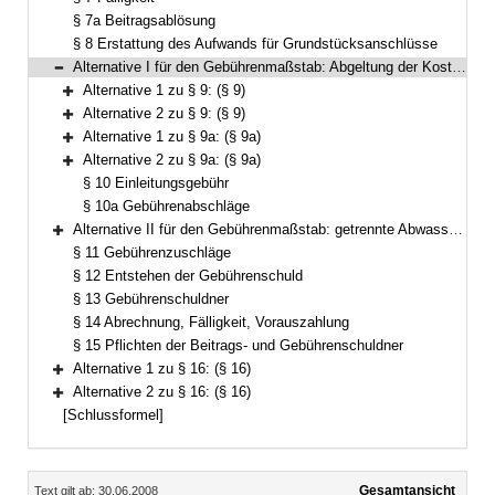
§ 7a Beitragsablösung
§ 8 Erstattung des Aufwands für Grundstücksanschlüsse
Alternative I für den Gebührenmaßstab: Abgeltung der Kosten für die Niederschlagswasserbeseitigung über die nach dem Frischwassermaßstab bemessenen Einleitungsgebühren (§§ 9–10a)
Bereich reduzieren
Alternative 1 zu § 9: (§ 9)
Bereich erweitern
Alternative 2 zu § 9: (§ 9)
Bereich erweitern
Alternative 1 zu § 9a: (§ 9a)
Bereich erweitern
Alternative 2 zu § 9a: (§ 9a)
Bereich erweitern
§ 10 Einleitungsgebühr
§ 10a Gebührenabschläge
Alternative II für den Gebührenmaßstab: getrennte Abwassergebühren (§§ 9–10b)
Bereich erweitern
§ 11 Gebührenzuschläge
§ 12 Entstehen der Gebührenschuld
§ 13 Gebührenschuldner
§ 14 Abrechnung, Fälligkeit, Vorauszahlung
§ 15 Pflichten der Beitrags- und Gebührenschuldner
Alternative 1 zu § 16: (§ 16)
Bereich erweitern
Alternative 2 zu § 16: (§ 16)
Bereich erweitern
[Schlussformel]
Inhalt
Gesamtansicht
Text gilt ab: 30.06.2008