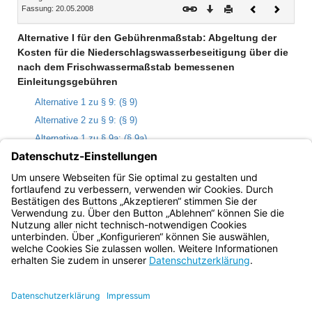
Download
Drucken
Vorheriges
Nächste
Fassung: 20.05.2008
Dokument
Dokume
Alternative I für den Gebührenmaßstab: Abgeltung der
Kosten für die Niederschlagswasserbeseitigung über die
nach dem Frischwassermaßstab bemessenen
Einleitungsgebühren
Alternative 1 zu § 9: (§ 9)
Alternative 2 zu § 9: (§ 9)
Alternative 1 zu § 9a: (§ 9a)
Alternative 2 zu § 9a: (§ 9a)
§ 10 Einleitungsgebühr
§ 10a Gebührenabschläge
Bayern.de
BayernPortal
Datenschutz
Impressum