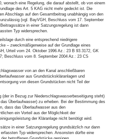
 wonach eine Regelung, die darauf abstellt, ob von einem
rundlage des Art. 5 KAG nicht mehr gedeckt ist. Die
alen Abschlags auf den Gesamtbeitrag unabhängig von den
ch unzulässig (vgl. BayVGH, Beschluss vom 17. September
Beitragssätze in einer Satzungsregelung ist dann
fassten Typ widersprechen.
ilslage durch eine entsprechend niedrigere
tücke – zweckmäßigerweise auf der Grundlage eines
H, Urteil vom 24. Oktober 1996 Az.: 23 B 93.3172, GK
7; Beschluss vom 8. September 2004 Az.: 23 CS
schlagswasser von an den Kanal anschließbaren
 Überlaufwasser aus Grundstückskläranlagen und
sorgung von diesen Grundstücken nicht Teil der
g (der in Bezug zur Niederschlagswasserbeseitigung steht)
f das Überlaufwasser) zu erheben. Bei der Bestimmung des
en, dass das Überlaufwasser aus den
lichen ein Vorteil aus der Möglichkeit der
igungsleistung der Kläranlage nicht benötigt wird.
ssätze in einer Satzungsregelung grundsätzlich nur dann
 erfassten Typ widersprechen. Ansonsten dürfte eine
g der betroffenen Grundstücke genügen.