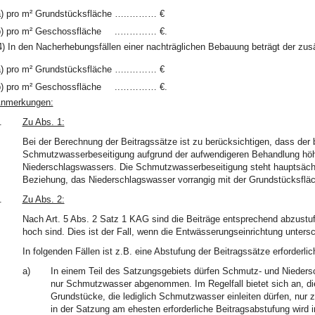
)
pro m² Grundstücksfläche
…..……… €
)
pro m² Geschossfläche
..………… €.
4) In den Nacherhebungsfällen einer nachträglichen Bebauung beträgt der zusä
)
pro m² Grundstücksfläche
…..……… €
)
pro m² Geschossfläche
..………… €.
nmerkungen:
.
Zu Abs. 1:
Bei der Berechnung der Beitragssätze ist zu berücksichtigen, dass der b
Schmutzwasserbeseitigung aufgrund der aufwendigeren Behandlung höher 
Niederschlagswassers. Die Schmutzwasserbeseitigung steht hauptsächl
Beziehung, das Niederschlagswasser vorrangig mit der Grundstücksflä
.
Zu Abs. 2:
Nach Art. 5 Abs. 2 Satz 1 KAG sind die Beiträge entsprechend abzustufe
hoch sind. Dies ist der Fall, wenn die Entwässerungseinrichtung untersc
In folgenden Fällen ist z.B. eine Abstufung der Beitragssätze erforderlic
a)
In einem Teil des Satzungsgebiets dürfen Schmutz- und Niedersch
nur Schmutzwasser abgenommen. Im Regelfall bietet sich an, die
Grundstücke, die lediglich Schmutzwasser einleiten dürfen, nu
in der Satzung am ehesten erforderliche Beitragsabstufung wird 