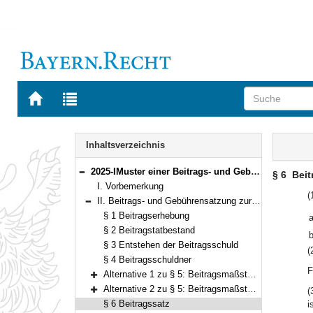
Zur
Zur
Startseite
Trefferliste
von
der
Navigation
BAYERN.RECHT
letzten
Inhalt
Inhaltsverzeichnis
Suche
2025-IMuster einer Beitrags- und Gebührensatzung zur Entwässerungssatzung Bekanntmachung des Bayerischen Staatsministeriums des Innernvom 20. Mai 2008, Az. IB4-1421.1-166 (AllMBl. S. 350) (§§ 1–16)
§ 6
Beit
Bereich reduzieren
I. Vorbemerkung
(
II. Beitrags- und Gebührensatzung zur Entwässerungssatzung der Gemeinde (Stadt, Markt, Zweckverband) …………(BGS/EWS)vom __.__.____ (§§ 1–16)
Bereich reduzieren
§ 1 Beitragserhebung
a
§ 2 Beitragstatbestand
b
§ 3 Entstehen der Beitragsschuld
(
§ 4 Beitragsschuldner
F
Alternative 1 zu § 5: Beitragsmaßstab „Grundstücksfläche – tatsächliche Geschossfläche“ (§ 5)
Bereich erweitern
Alternative 2 zu § 5: Beitragsmaßstab „Grundstücksfläche – zulässige Geschossfläche“ (§ 5)
(
Bereich erweitern
§ 6 Beitragssatz
i