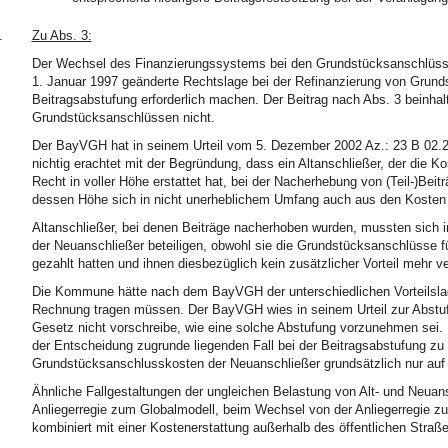
.
Zu Abs. 3:
Der Wechsel des Finanzierungssystems bei den Grundstücksanschlüsse
1. Januar 1997 geänderte Rechtslage bei der Refinanzierung von Grund
Beitragsabstufung erforderlich machen. Der Beitrag nach Abs. 3 beinhalt
Grundstücksanschlüssen nicht.
Der BayVGH hat in seinem Urteil vom 5. Dezember 2002 Az.: 23 B 02.2
nichtig erachtet mit der Begründung, dass ein Altanschließer, der die 
Recht in voller Höhe erstattet hat, bei der Nacherhebung von (Teil-)Beit
dessen Höhe sich in nicht unerheblichem Umfang auch aus den Kosten
Altanschließer, bei denen Beiträge nacherhoben wurden, mussten sich
der Neuanschließer beteiligen, obwohl sie die Grundstücksanschlüsse fü
gezahlt hatten und ihnen diesbezüglich kein zusätzlicher Vorteil mehr v
Die Kommune hätte nach dem BayVGH der unterschiedlichen Vorteilslage
Rechnung tragen müssen. Der BayVGH wies in seinem Urteil zur Abstufu
Gesetz nicht vorschreibe, wie eine solche Abstufung vorzunehmen sei
der Entscheidung zugrunde liegenden Fall bei der Beitragsabstufung zu 
Grundstücksanschlusskosten der Neuanschließer grundsätzlich nur auf 
Ähnliche Fallgestaltungen der ungleichen Belastung von Alt- und Neua
Anliegerregie zum Globalmodell, beim Wechsel von der Anliegerregie zu
kombiniert mit einer Kostenerstattung außerhalb des öffentlichen Straß