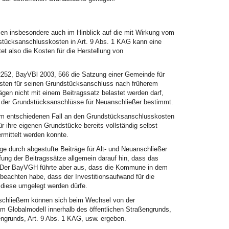
n insbesondere auch im Hinblick auf die mit Wirkung vom
stücksanschlusskosten in Art. 9 Abs. 1 KAG kann eine
et also die Kosten für die Herstellung von
252, BayVBl 2003, 566 die Satzung einer Gemeinde für
Kosten für seinen Grundstücksanschluss nach früherem
rägen nicht mit einem Beitragssatz belastet werden darf,
 der Grundstücksanschlüsse für Neuanschließer bestimmt.
 im entschiedenen Fall an den Grundstücksanschlusskosten
r ihre eigenen Grundstücke bereits vollständig selbst
ermittelt werden konnte.
 durch abgestufte Beiträge für Alt- und Neuanschließer
ng der Beitragssätze allgemein darauf hin, dass das
. Der BayVGH führte aber aus, dass die Kommune in dem
beachten habe, dass der Investitionsaufwand für die
diese umgelegt werden dürfe.
nschließern können sich beim Wechsel von der
m Globalmodell innerhalb des öffentlichen Straßengrunds,
engrunds, Art. 9 Abs. 1 KAG, usw. ergeben.