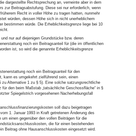
ie dargestellte Rechtsprechung an, verneinte aber in dem
s zur Beitragsabstufung. Diese sei nur erforderlich, wenn
 früherem Recht in voller Höhe zu tragen hatten, nunmehr
stet würden, dessen Höhe sich in nicht unerheblichem
 bestimmen würde. Die Erheblichkeitsgrenze liege bei 10
icht.
und nur auf diejenigen Grundstücke bzw. deren
erstattung noch ein Beitragsanteil für (die im öffentlichen
orden ist, so wird die genannte Erheblichkeitsgrenze
stenerstattung noch ein Beitragsanteil für den
t, kann es umgekehrt zielführend sein, einen
u Alternative 1 zu § 5). Eine solche satzungsrechtliche
 für den beim Maßstab „tatsächliche Geschossfläche“ in §
etzter Spiegelstrich vorgesehenen Nacherhebungsfall
sanschlussfinanzierungskosten soll dazu beigetragen
 vom 1. Januar 1993 in Kraft getretenen Änderung des
 um einen gegenüber den vollen Beiträgen für die
undstücksanschlusskosten, die für einen bestehenden
ein Beitrag ohne Hausanschlusskosten eingesetzt wird.