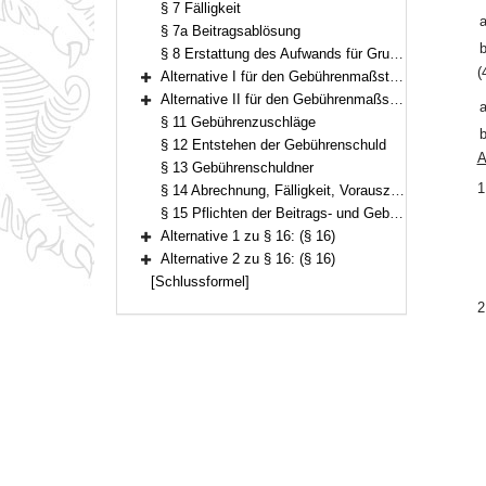
§ 7 Fälligkeit
a
§ 7a Beitragsablösung
b
§ 8 Erstattung des Aufwands für Grundstücksanschlüsse
(
Alternative I für den Gebührenmaßstab: Abgeltung der Kosten für die Niederschlagswasserbeseitigung über die nach dem Frischwassermaßstab bemessenen Einleitungsgebühren (§§ 9–10a)
Bereich erweitern
Alternative II für den Gebührenmaßstab: getrennte Abwassergebühren (§§ 9–10b)
a
Bereich erweitern
§ 11 Gebührenzuschläge
b
§ 12 Entstehen der Gebührenschuld
A
§ 13 Gebührenschuldner
1
§ 14 Abrechnung, Fälligkeit, Vorauszahlung
§ 15 Pflichten der Beitrags- und Gebührenschuldner
Alternative 1 zu § 16: (§ 16)
Bereich erweitern
Alternative 2 zu § 16: (§ 16)
Bereich erweitern
[Schlussformel]
2