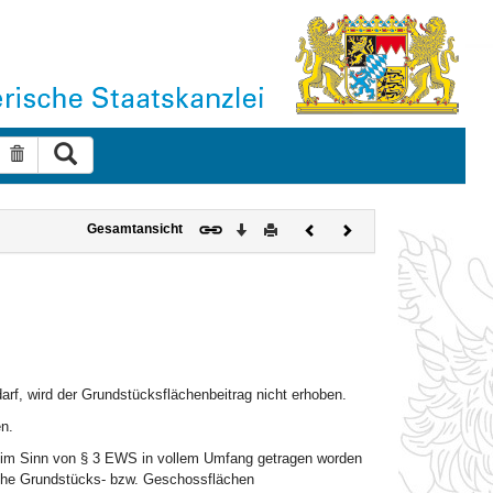
Suche ausführen
Suche zurücksetzen
Download
Drucken
Vorheriges
Nächstes
Gesamtansicht
Dokument
Dokument
arf, wird der Grundstücksflächenbeitrag nicht erhoben.
n.
s im Sinn von § 3 EWS in vollem Umfang getragen worden
liche Grundstücks- bzw. Geschossflächen