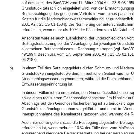
auf das Urteil des BayVGH vom 11. März 2004 Az.: 23 B 03.1950,
Grundstück tatsächlich eingeleitet wird, von der Ermächtigungsg
Berücksichtigung des geringeren Vorteils in Form eines pausch
Kosten für die Niederschlagswasserbeseitigung ist grundsätzli
2001 Az.: 23 CS 01.1584). Die Normierung der unterschiedlichen 
erforderlich, wenn mehr als 10 % der Fälle dem vom Maßstab er
Ansonsten wäre es auch ausreichend, der unterschiedlichen Vorte
Beitragsfestsetzung bei der Veranlagung der jeweiligen Grunds
allgemeinen Ratsbeschlusses – Rechnung zu tragen (vgl. BayVG
49/1997; Beschluss vom 17. September 2001 Az.: 23 CS 01.151
04.2187).
b)
In einem Teil des Satzungsgebiets dürfen Schmutz- und Nieder
Grundstücken eingeleitet werden, im restlichen Gebiet wird nur
Niederschlagswasser abgenommen, während die Fäkalschlamment
Entwässerungseinrichtung ist.
In diesen Fällen ist zu empfehlen, den Grundstücksflächenbeitra
sowie einen reduzierten Geschossflächenbeitrag (im Hinblick au
Abschlags auf den Geschossflächenbeitrag ist zu berücksichtig
Grundstückskläranlagen schon vorgeklärt ist und somit im Wesent
Inanspruchnahme des Kanalnetzes gezogen wird, während die Rein
Auch hier dürfte gelten, dass die Festlegung abgestufter Beitrag
erforderlich ist, wenn mehr als 10 % der Fälle dem vom Maßstab
entsprechend niedrigere Beitragsfestsetzung bei der Veranlagun