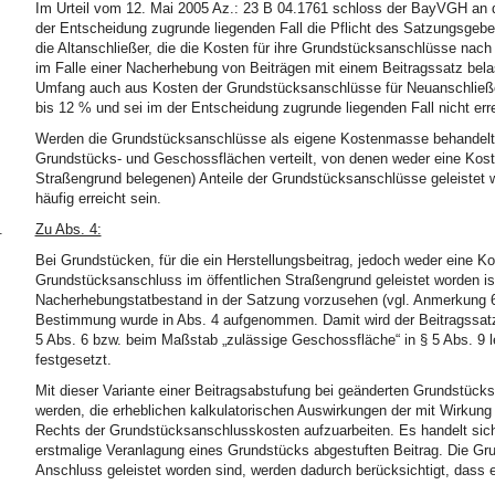
Im Urteil vom 12. Mai 2005 Az.: 23 B 04.1761 schloss der BayVGH an d
der Entscheidung zugrunde liegenden Fall die Pflicht des Satzungsgeber
die Altanschließer, die die Kosten für ihre Grundstücksanschlüsse nach
im Falle einer Nacherhebung von Beiträgen mit einem Beitragssatz bela
Umfang auch aus Kosten der Grundstücksanschlüsse für Neuanschließer
bis 12 % und sei im der Entscheidung zugrunde liegenden Fall nicht erre
Werden die Grundstücksanschlüsse als eigene Kostenmasse behandelt 
Grundstücks- und Geschossflächen verteilt, von denen weder eine Kosten
Straßengrund belegenen) Anteile der Grundstücksanschlüsse geleistet w
häufig erreicht sein.
.
Zu Abs. 4:
Bei Grundstücken, für die ein Herstellungsbeitrag, jedoch weder eine Ko
Grundstücksanschluss im öffentlichen Straßengrund geleistet worden is
Nacherhebungstatbestand in der Satzung vorzusehen (vgl. Anmerkung 6 z
Bestimmung wurde in Abs. 4 aufgenommen. Damit wird der Beitragssatz
5 Abs. 6 bzw. beim Maßstab „zulässige Geschossfläche“ in § 5 Abs. 9 l
festgesetzt.
Mit dieser Variante einer Beitragsabstufung bei geänderten Grundstück
werden, die erheblichen kalkulatorischen Auswirkungen der mit Wirkung
Rechts der Grundstücksanschlusskosten aufzuarbeiten. Es handelt sich
erstmalige Veranlagung eines Grundstücks abgestuften Beitrag. Die Gr
Anschluss geleistet worden sind, werden dadurch berücksichtigt, dass 