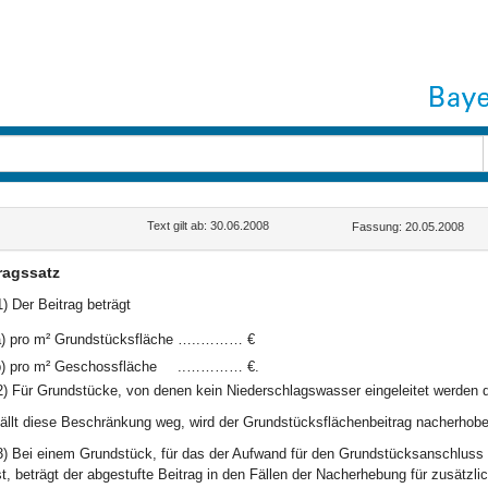
Text gilt ab: 30.06.2008
Fassung: 20.05.2008
ragssatz
1) Der Beitrag beträgt
)
pro m² Grundstücksfläche
…..……… €
)
pro m² Geschossfläche
..………… €.
2) Für Grundstücke, von denen kein Niederschlagswasser eingeleitet werden d
ällt diese Beschränkung weg, wird der Grundstücksflächenbeitrag nacherhobe
3) Bei einem Grundstück, für das der Aufwand für den Grundstücksanschlus
st, beträgt der abgestufte Beitrag in den Fällen der Nacherhebung für zusätz