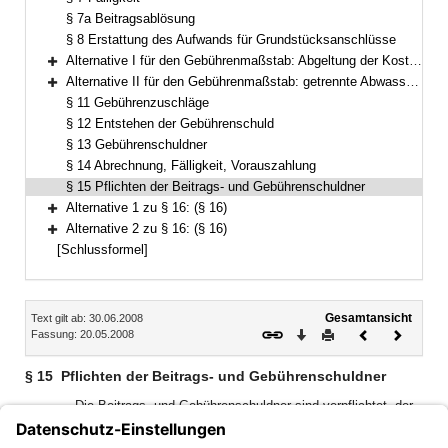
§ 7a Beitragsablösung
§ 8 Erstattung des Aufwands für Grundstücksanschlüsse
Alternative I für den Gebührenmaßstab: Abgeltung der Kosten für die Niederschlagswasserbeseitigung über die nach dem Frischwassermaßstab bemessenen Einleitungsgebühren (§§ 9–10a)
Bereich erweitern
Alternative II für den Gebührenmaßstab: getrennte Abwassergebühren (§§ 9–10b)
Bereich erweitern
§ 11 Gebührenzuschläge
§ 12 Entstehen der Gebührenschuld
§ 13 Gebührenschuldner
§ 14 Abrechnung, Fälligkeit, Vorauszahlung
§ 15 Pflichten der Beitrags- und Gebührenschuldner
Alternative 1 zu § 16: (§ 16)
Bereich erweitern
Alternative 2 zu § 16: (§ 16)
Bereich erweitern
[Schlussformel]
Inhalt
Gesamtansicht
Text gilt ab: 30.06.2008
Download
Drucken
Vorheriges
Nächste
Fassung: 20.05.2008
Dokument
Dokume
§ 15
Pflichten der Beitrags- und Gebührenschuldner
Die Beitrags- und Gebührenschuldner sind verpflichtet, der
Gemeinde für die Höhe der Abgabe maßgebliche
Veränderungen unverzüglich zu melden und über den