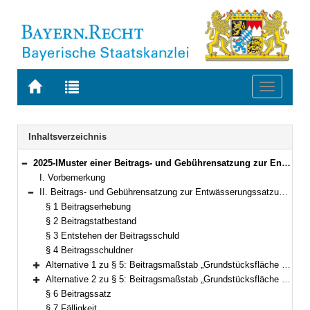
Zur
Zur
Toggle
Startseite
Trefferliste
navigati
von
der
BAYERN.RECHT
letzten
Navigation
Inhaltsverzeichnis
Suche
2025-IMuster einer Beitrags- und Gebührensatzung zur Entwässerungssatzung Bekanntmachung des Bayerischen Staatsministeriums des Innernvom 20. Mai 2008, Az. IB4-1421.1-166 (AllMBl. S. 350) (§§ 1–16)
Bereich reduzieren
I. Vorbemerkung
II. Beitrags- und Gebührensatzung zur Entwässerungssatzung der Gemeinde (Stadt, Markt, Zweckverband) …………(BGS/EWS)vom __.__.____ (§§ 1–16)
Bereich reduzieren
§ 1 Beitragserhebung
§ 2 Beitragstatbestand
§ 3 Entstehen der Beitragsschuld
§ 4 Beitragsschuldner
Alternative 1 zu § 5: Beitragsmaßstab „Grundstücksfläche – tatsächliche Geschossfläche“ (§ 5)
Bereich erweitern
Alternative 2 zu § 5: Beitragsmaßstab „Grundstücksfläche – zulässige Geschossfläche“ (§ 5)
Bereich erweitern
§ 6 Beitragssatz
§ 7 Fälligkeit