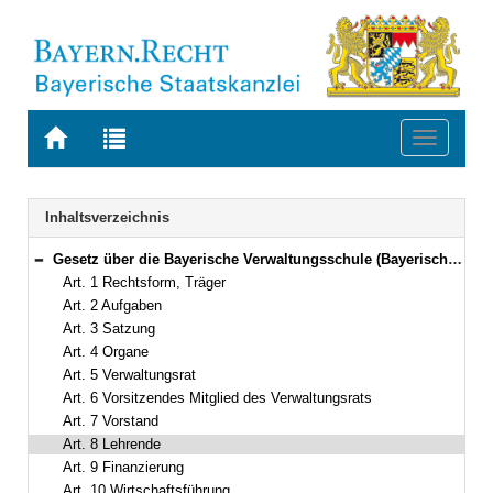
Zur
Zur
Toggle
Startseite
Trefferliste
navigati
von
der
BAYERN.RECHT
letzten
Navigation
Inhaltsverzeichnis
Suche
Gesetz über die Bayerische Verwaltungsschule (Bayerisches Verwaltungsschulgesetz – BayVwSG) Vom 9. Juni 1998 (GVBl. S. 290) BayRS 2038-1-1-I (Art. 1–14)
Bereich reduzieren
Art. 1 Rechtsform, Träger
Art. 2 Aufgaben
Art. 3 Satzung
Art. 4 Organe
Art. 5 Verwaltungsrat
Art. 6 Vorsitzendes Mitglied des Verwaltungsrats
Art. 7 Vorstand
Art. 8 Lehrende
Art. 9 Finanzierung
Art. 10 Wirtschaftsführung