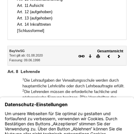
Art. 11 Aufsicht
Art. 12 (aufgehoben)
Art. 13 (aufgehoben)
Art. 14 Inkrafttreten
[Schlussformel]
Inhalt
BayVwSG
Gesamtansicht
Text gilt ab: 01.08.2020
Download
Drucken
Vorheriges
Nächste
Fassung: 09.06.1998
Dokument
Dokume
Art. 8
Lehrende
1
Die Lehraufgaben der Verwaltungsschule werden durch
hauptamtliche Lehrkräfte oder durch Lehrbeauftragte erfüllt.
2
Die Lehrenden müssen die erforderliche fachliche und
3
pädagogische Eignung besitzen.
Die Vorschriften des
Beamtenrechts, insbesondere des Laufbahnrechts, bleiben
4
unberührt.
Die Höhe der Vergütung für die Lehrbeauftragten
muß angemessen sein und wird
duch
den Verwaltungsrat
festgelegt.