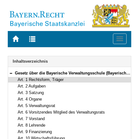
Zur
Zur
Toggle
Startseite
Trefferliste
navigati
von
der
BAYERN.RECHT
letzten
Navigation
Inhaltsverzeichnis
Suche
Gesetz über die Bayerische Verwaltungsschule (Bayerisches Verwaltungsschulgesetz – BayVwSG) Vom 9. Juni 1998 (GVBl. S. 290) BayRS 2038-1-1-I (Art. 1–14)
Bereich reduzieren
Art. 1 Rechtsform, Träger
Art. 2 Aufgaben
Art. 3 Satzung
Art. 4 Organe
Art. 5 Verwaltungsrat
Art. 6 Vorsitzendes Mitglied des Verwaltungsrats
Art. 7 Vorstand
Art. 8 Lehrende
Art. 9 Finanzierung
Art. 10 Wirtschaftsführung