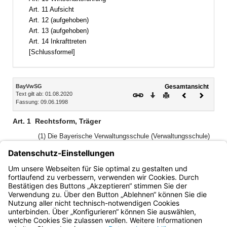
Art. 11 Aufsicht
Art. 12 (aufgehoben)
Art. 13 (aufgehoben)
Art. 14 Inkrafttreten
[Schlussformel]
Inhalt
BayVwSG
Gesamtansicht
Text gilt ab: 01.08.2020
Download
Drucken
Vorheriges
Nächste
Fassung: 09.06.1998
Dokument
Dokume
Art. 1
Rechtsform, Träger
(1) Die Bayerische Verwaltungsschule (Verwaltungsschule)
ist eine dienstherrnfähige Körperschaft des öffentlichen
Rechts mit dem Recht der Selbstverwaltung.
(2) Träger der Verwaltungsschule sind der Freistaat Bayern,
die Gemeinden, die Landkreise und die Bezirke.
Bayern.de
BayernPortal