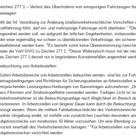
eichen 277.1 – Verbot des Überholens von einspurigen Fahrzeugen für
eiwagen
Mit der 54. Verordnung zur Änderung straßenverkehrsrechtlicher Vorschriften
2
raftfahrzeug führt, darf ein- und mehrspurige Fahrzeuge nicht überholen.“
Die
ngeordnet werden soll, wo aufgrund der örtlichen Gegebenheiten, insbesonder
der einer regelmäßig nur schwer zu überblickenden Verkehrslage, ein sichere
3
ewährleistet werden kann.
Es besteht somit keine Übereinstimmung zwische
4
owie der VwV-StVO zu Zeichen 277.1.
Dieser Widerspruch muss mit der näc
as Zeichen 277.1 derzeit nur in begründeten Ausnahmefällen angeordnet werd
eleuchtung von Arbeitsstellen
Sofern Arbeitsbereiche von Arbeitsstellen beleuchtet werden, sind bis zur Fo
ertragsbedingungen und Richtlinien für Sicherungsarbeiten an Arbeitsstellen
ntsprechenden Leistungsbeschreibungen von Bauverträgen aufzunehmen:
„D
ass Flimmern und Stroboskopeffekte vermieden werden. Farbiges Licht ist nic
erkehrsteilnehmer ist die Beleuchtungsanlage nach Möglichkeit im Bereich 
ositionieren. In Arbeitsstellen von längerer Dauer kann durch die Beleuchtu
rzeugt werden. Wenn die mittlere Fahrbahnleuchtdichte des Verkehrsbereich
unkler Umgebung endet, ist mithilfe von zusätzlichen Leuchten besonders am 
daptionsstrecke von mindestens 50 Meter vorzusehen. Um eine Blendung zu 
2
rozent innerhalb des Verkehrsbereiches betragen.“
Für Arbeitsstellen von k
daptionsstrecken verzichtet werden.