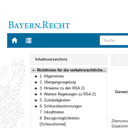
Zur
Zur
Startseite
Trefferliste
von
der
Navigation
BAYERN.RECHT
letzten
Inhalt
Inhaltsverzeichnis
Suche
Richtlinien für die verkehrsrechtliche Sicherung von Arbeitsstellen an Straßen (RSA 21)
Bereich reduzieren
1. Allgemeines
Bereich erweitern
2. Übergangsregelung
Bereich erweitern
3. Hinweise zu den RSA 21
Gemei
Bereich erweitern
4. Weitere Regelungen zu RSA 21
Bereich erweitern
5. Zuständigkeiten
Bereich erweitern
6. Schlussbestimmungen
Bereich erweitern
7. Inkrafttreten
8. Bezugsmöglichkeiten
Zitiervor
[Schlussformel]
Staatsmini