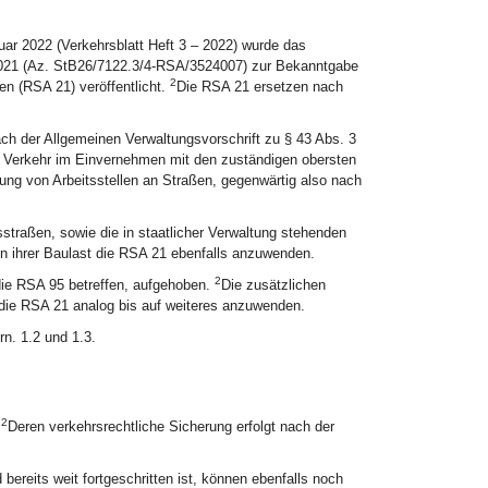
ar 2022 (Verkehrsblatt Heft 3 – 2022) wurde das
021 (Az. StB26/7122.3/4-RSA/3524007) zur Bekanntgabe
2
ßen (RSA 21) veröffentlicht.
Die RSA 21 ersetzen nach
ach der Allgemeinen Verwaltungsvorschrift zu § 43 Abs. 3
 Verkehr im Einvernehmen mit den zuständigen obersten
ung von Arbeitsstellen an Straßen, gegenwärtig also nach
straßen, sowie die in staatlicher Verwaltung stehenden
n ihrer Baulast die RSA 21 ebenfalls anzuwenden.
2
 die RSA 95 betreffen, aufgehoben.
Die zusätzlichen
die RSA 21 analog bis auf weiteres anzuwenden.
n. 1.2 und 1.3.
2
.
Deren verkehrsrechtliche Sicherung erfolgt nach der
bereits weit fortgeschritten ist, können ebenfalls noch