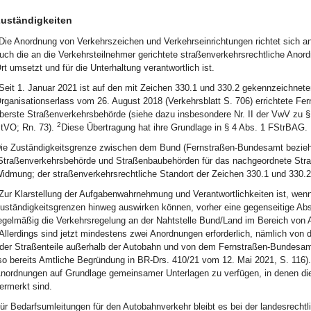
uständigkeiten
Die Anordnung von Verkehrszeichen und Verkehrseinrichtungen richtet sich an
uch die an die Verkehrsteilnehmer gerichtete straßenverkehrsrechtliche Anor
rt umsetzt und für die Unterhaltung verantwortlich ist.
Seit 1. Januar 2021 ist auf den mit Zeichen 330.1 und 330.2 gekennzeichnet
rganisationserlass vom 26. August 2018 (Verkehrsblatt S. 706) errichtete Fe
berste Straßenverkehrsbehörde (siehe dazu insbesondere Nr. II der VwV zu §
2
tVO; Rn. 73).
Diese Übertragung hat ihre Grundlage in § 4 Abs. 1 FStrBAG.
ie Zuständigkeitsgrenze zwischen dem Bund (Fernstraßen-Bundesamt bezi
Straßenverkehrsbehörde und Straßenbaubehörden für das nachgeordnete Straß
idmung; der straßenverkehrsrechtliche Standort der Zeichen 330.1 und 330.2 
Zur Klarstellung der Aufgabenwahrnehmung und Verantwortlichkeiten ist, wen
uständigkeitsgrenzen hinweg auswirken können, vorher eine gegenseitige 
egelmäßig die Verkehrsregelung an der Nahtstelle Bund/Land im Bereich von 
Allerdings sind jetzt mindestens zwei Anordnungen erforderlich, nämlich von 
der Straßenteile außerhalb der Autobahn und von dem Fernstraßen-Bundesam
so bereits Amtliche Begründung in BR-Drs. 410/21 vom 12. Mai 2021, S. 116)
nordnungen auf Grundlage gemeinsamer Unterlagen zu verfügen, in denen die 
ermerkt sind.
ür Bedarfsumleitungen für den Autobahnverkehr bleibt es bei der landesrechtl