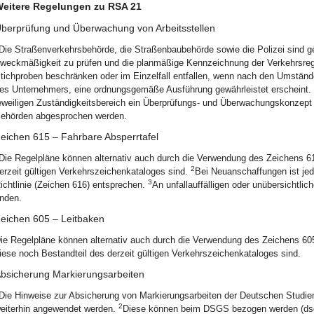
eitere Regelungen zu RSA 21
berprüfung und Überwachung von Arbeitsstellen
Die Straßenverkehrsbehörde, die Straßenbaubehörde sowie die Polizei sind 
weckmäßigkeit zu prüfen und die planmäßige Kennzeichnung der Verkehrsre
tichproben beschränken oder im Einzelfall entfallen, wenn nach den Umständ
es Unternehmers, eine ordnungsgemäße Ausführung gewährleistet erscheint.
eweiligen Zuständigkeitsbereich ein Überprüfungs- und Überwachungskonzept 
ehörden abgesprochen werden.
eichen 615 – Fahrbare Absperrtafel
Die Regelpläne können alternativ auch durch die Verwendung des Zeichens 6
2
erzeit gültigen Verkehrszeichenkataloges sind.
Bei Neuanschaffungen ist jed
3
ichtlinie (Zeichen 616) entsprechen.
An unfallauffälligen oder unübersichtl
inden.
eichen 605 – Leitbaken
ie Regelpläne können alternativ auch durch die Verwendung des Zeichens 60
iese noch Bestandteil des derzeit gültigen Verkehrszeichenkataloges sind.
bsicherung Markierungsarbeiten
Die Hinweise zur Absicherung von Markierungsarbeiten der Deutschen Studi
2
eiterhin angewendet werden.
Diese können beim DSGS bezogen werden (dsgs