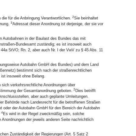
2
 die für die Anbringung Verantwortlichen.
Sie beinhaltet
3
dnung.
Adressat dieser Anordnung ist derjenige, der sie vor
en Autobahnen in der Baulast des Bundes das mit
rnstraßen-Bundesamt zuständig; es ist insoweit auch
 44a StVO; Rn. 2, aber auch Nr. I der VwV zu § 45 Abs. 11
ehungsweise Autobahn GmbH des Bundes) und dem Land
ennetz) bestimmt sich nach der straßenrechtlichen
ist insoweit ohne Belang.
n sich verkehrsrechtliche Anordnungen über
2
Abstimmung der Gesamtanordnung geboten.
Dies betrifft
Anschlussstellen, aber auch geplante Umleitungen.
der Behörde nach Landesrecht für die betroffenen Straßen
t oder der Autobahn GmbH für den Bereich der Autobahn
4
.
Es wird in der Regel zweckmäßig sein, solche
Anordnungen der jeweils anderen Seite nachrichtlich
ichen Zuständigkeit der Regierungen (Art. 5 Satz 2