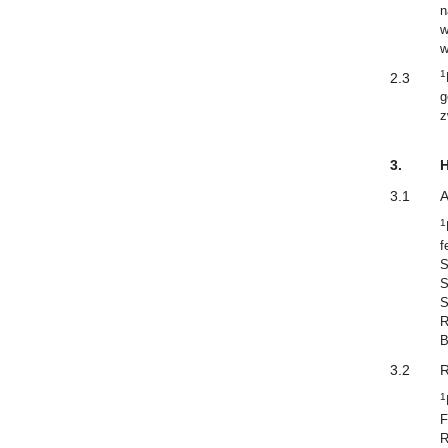
n
w
w
1
2.3
g
z
3.
H
3.1
A
1
f
S
S
S
R
B
3.2
R
1
F
R