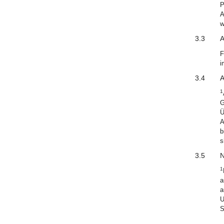
P
A
w
3.3
A
F
i
3.4
A
1
G
Ü
A
b
s
3.5
N
1
a
a
U
S