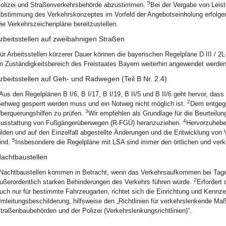
5
olizei und Straßenverkehrsbehörde abzustimmen.
Bei der Vergabe von Leis
bstimmung des Verkehrskonzeptes im Vorfeld der Angebotseinholung erfolge
ie Verkehrszeichenpläne bereitzustellen.
rbeitsstellen auf zweibahnigen Straßen
ür Arbeitsstellen kürzerer Dauer können die bayerischen Regelpläne D III / 2
m Zuständigkeitsbereich des Freistaates Bayern weiterhin angewendet werden
rbeitsstellen auf Geh- und Radwegen (Teil B Nr. 2.4)
Aus den Regelplänen B I/6, B I/17, B I/19, B II/5 und B II/6 geht hervor, dass 
2
ehweg gesperrt werden muss und ein Notweg nicht möglich ist.
Dem entgegen
3
berquerungshilfen zu prüfen.
Wir empfehlen als Grundlage für die Beurteilung
4
usstattung von Fußgängerüberwegen (R-FGÜ) heranzuziehen.
Hervorzuhebe
ilden und auf den Einzelfall abgestellte Änderungen und die Entwicklung von Ve
5
ind.
Insbesondere die Regelpläne mit LSA sind immer den örtlichen und ver
achtbaustellen
Nachtbaustellen kommen in Betracht, wenn das Verkehrsaufkommen bei Tage so
2
ußerordentlich starken Behinderungen des Verkehrs führen würde.
Erfordert 
uch nur für bestimmte Fahrzeugarten, richtet sich die Einrichtung und Kennze
mleitungsbeschilderung, hilfsweise den „Richtlinien für verkehrslenkende M
traßenbaubehörden und der Polizei (Verkehrslenkungsrichtlinien)“.