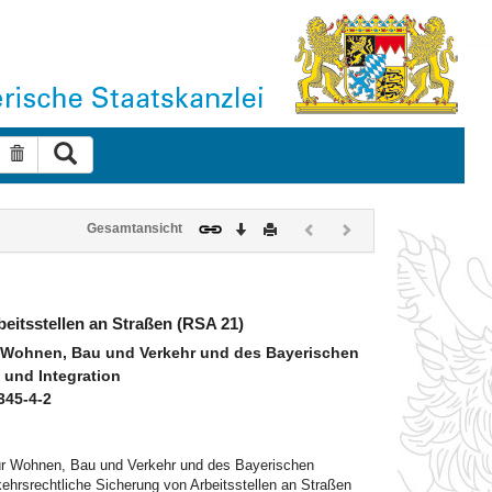
Suche ausführen
Suche zurücksetzen
Download
Drucken
Vorheriges
Nächstes
Gesamtansicht
Dokument
Dokument
(inaktiv)
(inaktiv)
beitsstellen an Straßen (RSA 21)
 Wohnen, Bau und Verkehr und des Bayerischen
 und Integration
345-4-2
ür Wohnen, Bau und Verkehr und des Bayerischen
rkehrsrechtliche Sicherung von Arbeitsstellen an Straßen