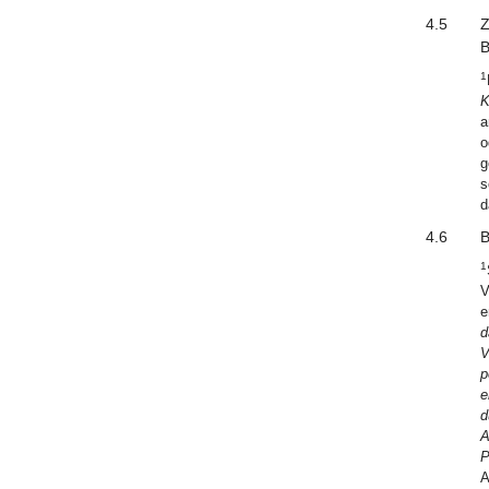
4.5
Z
B
1
K
a
o
g
s
d
4.6
B
1
V
e
d
V
p
e
d
A
P
A