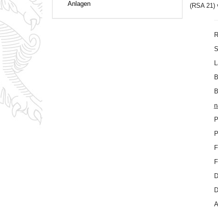
Anlagen
(RSA 21) 
R
S
L
B
B
n
P
P
F
F
D
D
A