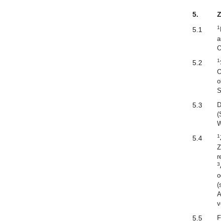
5.
Z
1
5.1
a
O
1
5.2
O
o
S
5.3
D
(
W
1
5.4
Z
r
3
o
(
A
v
5.5
F