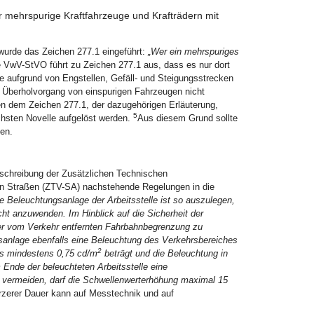
 mehrspurige Kraftfahrzeuge und Krafträdern mit
 wurde das Zeichen 277.1 eingeführt:
„Wer ein mehrspuriges
 VwV-StVO führt zu Zeichen 277.1 aus, dass es nur dort
e aufgrund von Engstellen, Gefäll- und Steigungsstrecken
r Überholvorgang von einspurigen Fahrzeugen nicht
n dem Zeichen 277.1, der dazugehörigen Erläuterung,
5
hsten Novelle aufgelöst werden.
Aus diesem Grund sollte
en.
rtschreibung der Zusätzlichen Technischen
 an Straßen (ZTV-SA) nachstehende Regelungen in die
ie Beleuchtungsanlage der Arbeitsstelle ist so auszulegen,
ht anzuwenden. Im Hinblick auf die Sicherheit der
der vom Verkehr entfernten Fahrbahnbegrenzung zu
ngsanlage ebenfalls eine Beleuchtung des Verkehrsbereiches
2
es mindestens 0,75 cd/m
beträgt und die Beleuchtung in
Ende der beleuchteten Arbeitsstelle eine
vermeiden, darf die Schwellenwerterhöhung maximal 15
ürzerer Dauer kann auf Messtechnik und auf