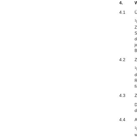
4.
W
4.1
Ü
1
Z
S
d
j
B
4.2
Z
1
d
R
f
4.3
Z
D
d
4.4
A
1
w