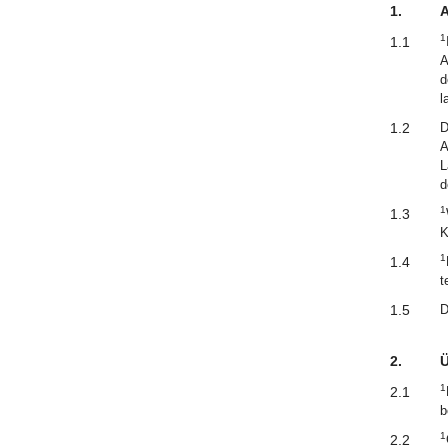
1.
A
1
1.1
A
d
l
1.2
D
A
L
d
1
1.3
K
1
1.4
t
1.5
D
2.
Ü
1
2.1
b
1
2.2