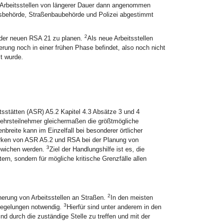
i Arbeitsstellen von längerer Dauer dann angenommen
hrsbehörde, Straßenbaubehörde und Polizei abgestimmt
2
n der neuen RSA 21 zu planen.
Als neue Arbeitsstellen
erung noch in einer frühen Phase befindet, also noch nicht
t wurde.
sstätten (ASR) A5.2 Kapitel 4.3 Absätze 3 und 4
rkehrsteilnehmer gleichermaßen die größtmögliche
breite kann im Einzelfall bei besonderer örtlicher
irken von ASR A5.2 und RSA bei der Planung von
3
ewichen werden.
Ziel der Handlungshilfe ist es, die
n, sondern für mögliche kritische Grenzfälle allen
2
herung von Arbeitsstellen an Straßen.
In den meisten
3
 Regelungen notwendig.
Hierfür sind unter anderem in den
d durch die zuständige Stelle zu treffen und mit der