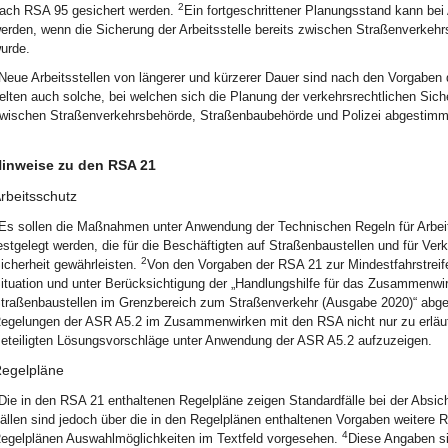
2
ach RSA 95 gesichert werden.
Ein fortgeschrittener Planungsstand kann be
erden, wenn die Sicherung der Arbeitsstelle bereits zwischen Straßenverke
urde.
Neue Arbeitsstellen von längerer und kürzerer Dauer sind nach den Vorgabe
elten auch solche, bei welchen sich die Planung der verkehrsrechtlichen Sich
wischen Straßenverkehrsbehörde, Straßenbaubehörde und Polizei abgestimm
inweise zu den RSA 21
rbeitsschutz
Es sollen die Maßnahmen unter Anwendung der Technischen Regeln für Arbeit
estgelegt werden, die für die Beschäftigten auf Straßenbaustellen und für Ve
2
icherheit gewährleisten.
Von den Vorgaben der RSA 21 zur Mindestfahrstreifen
ituation und unter Berücksichtigung der „Handlungshilfe für das Zusammenw
traßenbaustellen im Grenzbereich zum Straßenverkehr (Ausgabe 2020)“ abg
egelungen der ASR A5.2 im Zusammenwirken mit den RSA nicht nur zu erläuter
eteiligten Lösungsvorschläge unter Anwendung der ASR A5.2 aufzuzeigen.
egelpläne
Die in den RSA 21 enthaltenen Regelpläne zeigen Standardfälle bei der Absic
ällen sind jedoch über die in den Regelplänen enthaltenen Vorgaben weitere
4
egelplänen Auswahlmöglichkeiten im Textfeld vorgesehen.
Diese Angaben sin