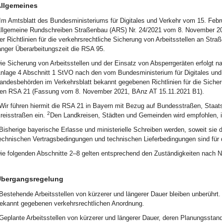
llgemeines
Im Amtsblatt des Bundesministeriums für Digitales und Verkehr vom 15. Febru
llgemeine Rundschreiben Straßenbau (ARS) Nr. 24/2021 vom 8. November 2
er Richtlinien für die verkehrsrechtliche Sicherung von Arbeitsstellen an Stra
anger Überarbeitungszeit die RSA 95.
ie Sicherung von Arbeitsstellen und der Einsatz von Absperrgeräten erfolgt n
nlage 4 Abschnitt 1 StVO nach den vom Bundesministerium für Digitales und
andesbehörden im Verkehrsblatt bekannt gegebenen Richtlinien für die Sicher
en RSA 21 (Fassung vom 8. November 2021, BAnz AT 15.11.2021 B1).
Wir führen hiermit die RSA 21 in Bayern mit Bezug auf Bundesstraßen, Staats
2
reisstraßen ein.
Den Landkreisen, Städten und Gemeinden wird empfohlen, i
Bisherige bayerische Erlasse und ministerielle Schreiben werden, soweit sie
echnischen Vertragsbedingungen und technischen Lieferbedingungen sind für 
ie folgenden Abschnitte 2–8 gelten entsprechend den Zuständigkeiten nach Nr
bergangsregelung
Bestehende Arbeitsstellen von kürzerer und längerer Dauer bleiben unberührt
ekannt gegebenen verkehrsrechtlichen Anordnung.
Geplante Arbeitsstellen von kürzerer und längerer Dauer, deren Planungsstand 