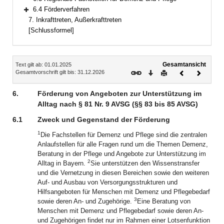
6.4 Förderverfahren
Bereich erweitern
7. Inkrafttreten, Außerkrafttreten
[Schlussformel]
Inhalt
Gesamtansicht
Text gilt ab: 01.01.2025
Download
Drucken
Vorheriges
Nächste
Gesamtvorschrift gilt bis: 31.12.2026
Dokument
Dokume
6.
Förderung von Angeboten zur Unterstützung im
Alltag nach § 81 Nr. 9 AVSG (§§ 83 bis 85 AVSG)
6.1
Zweck und Gegenstand der Förderung
1
Die Fachstellen für Demenz und Pflege sind die zentralen
Anlaufstellen für alle Fragen rund um die Themen Demenz,
Beratung in der Pflege und Angebote zur Unterstützung im
2
Alltag in Bayern.
Sie unterstützen den Wissenstransfer
und die Vernetzung in diesen Bereichen sowie den weiteren
Auf- und Ausbau von Versorgungsstrukturen und
Hilfsangeboten für Menschen mit Demenz und Pflegebedarf
3
sowie deren An- und Zugehörige.
Eine Beratung von
Menschen mit Demenz und Pflegebedarf sowie deren An-
und Zugehörigen findet nur im Rahmen einer Lotsenfunktion