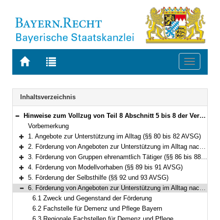
Zur
Zur
Toggle
Startseite
Trefferliste
navigati
von
der
BAYERN.RECHT
letzten
Navigation
Inhaltsverzeichnis
Suche
Hinweise zum Vollzug von Teil 8 Abschnitt 5 bis 8 der Verordnung zur Ausführung der Sozialgesetze – Anerkennung und Förderung von Angeboten zur Unterstützung im Alltag, Förderung von ehrenamtlichen Strukturen und von Modellvorhaben sowie der Selbsthilfe in der Pflege nach den §§ 45a, 45c und 45d SGB XI
Bereich reduzieren
Vorbemerkung
1. Angebote zur Unterstützung im Alltag (§§ 80 bis 82 AVSG)
Bereich erweitern
2. Förderung von Angeboten zur Unterstützung im Alltag nach § 81 Nr. 1 bis 6 AVSG (§§ 83 bis 85 AVSG)
Bereich erweitern
3. Förderung von Gruppen ehrenamtlich Tätiger (§§ 86 bis 88 AVSG)
Bereich erweitern
4. Förderung von Modellvorhaben (§§ 89 bis 91 AVSG)
Bereich erweitern
5. Förderung der Selbsthilfe (§§ 92 und 93 AVSG)
Bereich erweitern
6. Förderung von Angeboten zur Unterstützung im Alltag nach § 81 Nr. 9 AVSG (§§ 83 bis 85 AVSG)
Bereich reduzieren
6.1 Zweck und Gegenstand der Förderung
6.2 Fachstelle für Demenz und Pflege Bayern
6.3 Regionale Fachstellen für Demenz und Pflege