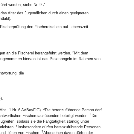
ührt werden; siehe Nr. 9.7.
 das Alter des Jugendlichen durch einen geeigneten
tbild).
ischerprüfung den Fischereischein auf Lebenszeit
2
gen an die Fischerei herangeführt werden.
Mit dem
sgenommen hiervon ist das Praxisangeln im Rahmen von
ntwortung, die
).
3
 Abs. 1 Nr. 6 AVBayFiG).
Die heranzuführende Person darf
4
ntwortlichen Fischereiausübenden beteiligt werden.
Die
ugreifen, sodass sie die Fangtätigkeit ständig unter
6
rleisten.
Insbesondere dürfen heranzuführende Personen
7
 und Töten von Fischen.
Abgesehen davon dürfen der