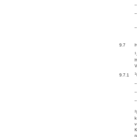
–
–
–
9.7
H
1
H
V
1
9.7.1
–
–
–
2
k
v
K
n