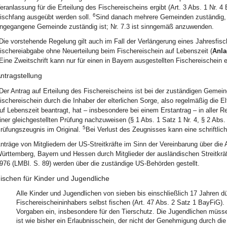
eranlassung für die Erteilung des Fischereischeins ergibt (Art. 3 Abs. 1 Nr.
6
ischfang ausgeübt werden soll.
Sind danach mehrere Gemeinden zuständig, g
ngegangene Gemeinde zuständig ist; Nr. 7.3 ist sinngemäß anzuwenden.
Die vorstehende Regelung gilt auch im Fall der Verlängerung eines Jahresfisc
ischereiabgabe ohne Neuerteilung beim Fischereischein auf Lebenszeit (
Anla
Eine Zweitschrift kann nur für einen in Bayern ausgestellten Fischereischein e
ntragstellung
Der Antrag auf Erteilung des Fischereischeins ist bei der zuständigen Gemeind
ischereischein durch die Inhaber der elterlichen Sorge, also regelmäßig die El
uf Lebenszeit beantragt, hat – insbesondere bei einem Erstantrag – in aller R
iner gleichgestellten Prüfung nachzuweisen (§ 1 Abs. 1 Satz 1 Nr. 4, § 2 Ab
5
rüfungszeugnis im Original.
Bei Verlust des Zeugnisses kann eine schriftlic
nträge von Mitgliedern der US-Streitkräfte im Sinn der Vereinbarung über die
ürttemberg, Bayern und Hessen durch Mitglieder der ausländischen Streitkrä
976 (LMBl. S. 89) werden über die zuständige US-Behörden gestellt.
ischen für Kinder und Jugendliche
Alle Kinder und Jugendlichen von sieben bis einschließlich 17 Jahren dür
Fischereischeininhabers selbst fischen (Art. 47 Abs. 2 Satz 1 BayFiG). D
Vorgaben ein, insbesondere für den Tierschutz. Die Jugendlichen müssen
ist wie bisher ein Erlaubnisschein, der nicht der Genehmigung durch di