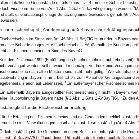
ollen metallische Gegenstände mittels eines – z. B. an einer Schnur befest
3
edoch Fische im Sinne von Art. 1 Abs. 1 Satz 1 BayFiG gefangen werden.
Ma
nd stellt eine erlaubnispflichtige Benutzung eines Gewässers gemäß §§ 8 Abs
ewässer).
ischereischeinbegriff, Anerkennung außerbayerischer Befähigungsnac
Fischereischein im Sinne von Art. 46 Abs. 1 BayFiG ist nur der in Bayern od
2
on einer Behörde ausgestellte Fischereischein.
Außerhalb der Bundesrepubl
icht als Fischereischeine im Sinn des BayFiG.
Seit dem 1. Januar 1999 (Einführung des Fischereischeins auf Lebenszeit) kö
ehr verlängert werden, selbst wenn der damalige Vordruck eine Verlängerung
3
ischereischeine nach alten Mustern sind nicht mehr gültig.
Wer als Inhaber 
auptwohnung in Bayern nimmt, besitzt bis zum Ablauf der Geltungsdauer dies
4
egebenenfalls auch auf Lebenszeit.
Ein außerbayerischer Fischereischein ka
Ein außerhalb Bayerns ausgestellter Fischereischein gilt nicht in Bayern, we
2
eine Hauptwohnung in Bayern hatte (§ 2 Abs. 1 Satz 1 AVBayFiG).
Zu den A
uständigkeit für die Fischereischeinerteilung
Für die Erteilung des Fischereischeins sind die Gemeinden sachlich zuständ
emeinde einer Verwaltungsgemeinschaft an, ist diese zuständig (Art. 4 Abs.
Örtlich zuständig ist die Gemeinde, in deren Bezirk die antragstellende Person
4
uchst. a) BayVwVfG).
Liegt dieser Ort nicht in der Bundesrepublik Deutschl