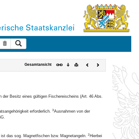
Suche ausführen
Suche zurücksetzen
Download
Drucken
Vorheriges
Nächstes
Gesamtansicht
Dokument
Dokument
der Besitz eines gültigen Fischereischeins (Art. 46 Abs.
3
tsangehörigkeit erforderlich.
Ausnahmen von der
iG.
2
g ist das sog. Magnetfischen bzw. Magnetangeln.
Hierbei