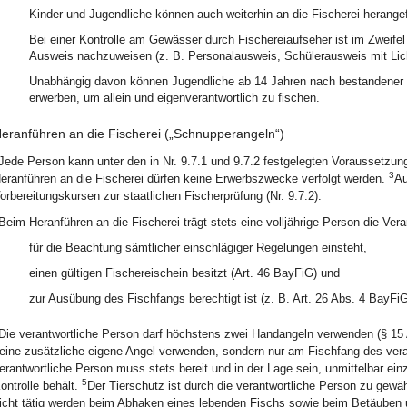
Kinder und Jugendliche können auch weiterhin an die Fischerei herangef
Bei einer Kontrolle am Gewässer durch Fischereiaufseher ist im Zweifel
Ausweis nachzuweisen (z. B. Personalausweis, Schülerausweis mit Lich
Unabhängig davon können Jugendliche ab 14 Jahren nach bestandener F
erwerben, um allein und eigenverantwortlich zu fischen.
eranführen an die Fischerei („Schnupperangeln“)
Jede Person kann unter den in Nr. 9.7.1 und 9.7.2 festgelegten Voraussetzun
3
eranführen an die Fischerei dürfen keine Erwerbszwecke verfolgt werden.
Au
orbereitungskursen zur staatlichen Fischerprüfung (Nr. 9.7.2).
Beim Heranführen an die Fischerei trägt stets eine volljährige Person die Vera
für die Beachtung sämtlicher einschlägiger Regelungen einsteht,
einen gültigen Fischereischein besitzt (Art. 46 BayFiG) und
zur Ausübung des Fischfangs berechtigt ist (z. B. Art. 26 Abs. 4 BayFiG
Die verantwortliche Person darf höchstens zwei Handangeln verwenden (§ 15
eine zusätzliche eigene Angel verwenden, sondern nur am Fischfang des vera
erantwortliche Person muss stets bereit und in der Lage sein, unmittelbar einz
5
ontrolle behält.
Der Tierschutz ist durch die verantwortliche Person zu gewäh
icht tätig werden beim Abhaken eines lebenden Fischs sowie beim Betäuben