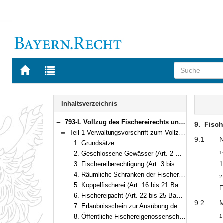
Zur
Zur
Startseite
Trefferliste
von
der
Navigation
BAYERN.RECHT
letzten
Inhalt
Inhaltsverzeichnis
Suche
793-L Vollzug des Fischereirechts und Förderung der Fischerei Bekanntmachung des Bayerischen Staatsministeriums für Ernährung, Landwirtschaft, Forsten und Tourismus vom 4. Februar 2025, Az. Z-7971-1/38 (BayMBl. Nr. 89 )
9.
Fisch
Bereich reduzieren
Teil 1 Verwaltungsvorschrift zum Vollzug fischereirechtlicher Bestimmungen (VwVFiR)Az. Z5-7971.1-1/18
Bereich reduzieren
9.1
N
1. Grundsätze
2. Geschlossene Gewässer (Art. 2 BayFiG)
1
3. Fischereiberechtigung (Art. 3 bis 11 BayFiG)
1
4. Räumliche Schranken der Fischereiausübung (Art. 12 bis 15 BayFiG)
2
5. Koppelfischerei (Art. 16 bis 21 BayFiG)
F
6. Fischereipacht (Art. 22 bis 25 BayFiG)
9.2
M
7. Erlaubnisschein zur Ausübung des Fischfangs (Art. 26 BayFiG)
8. Öffentliche Fischereigenossenschaften (Art. 28 bis 45 BayFiG)
1