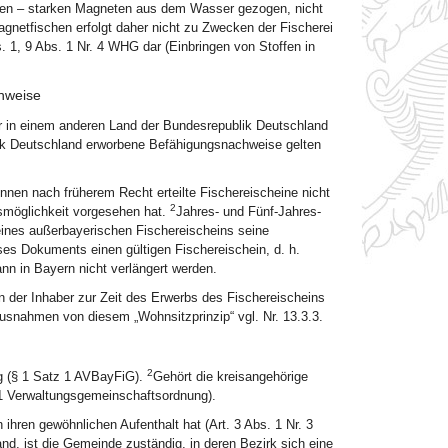
igten – starken Magneten aus dem Wasser gezogen, nicht
gnetfischen erfolgt daher nicht zu Zwecken der Fischerei
. 1, 9 Abs. 1 Nr. 4 WHG dar (Einbringen von Stoffen in
hweise
er in einem anderen Land der Bundesrepublik Deutschland
ik Deutschland erworbene Befähigungsnachweise gelten
nnen nach früherem Recht erteilte Fischereischeine nicht
2
smöglichkeit vorgesehen hat.
Jahres- und Fünf-Jahres-
eines außerbayerischen Fischereischeins seine
es Dokuments einen gültigen Fischereischein, d. h.
nn in Bayern nicht verlängert werden.
nn der Inhaber zur Zeit des Erwerbs des Fischereischeins
usnahmen von diesem „Wohnsitzprinzip“ vgl. Nr. 13.3.3.
2
ig (§ 1 Satz 1 AVBayFiG).
Gehört die kreisangehörige
 1 Verwaltungsgemeinschaftsordnung).
 ihren gewöhnlichen Aufenthalt hat (Art. 3 Abs. 1 Nr. 3
and, ist die Gemeinde zuständig, in deren Bezirk sich eine