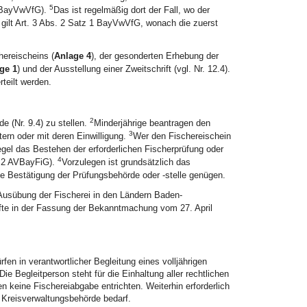
5
 4 BayVwVfG).
Das ist regelmäßig dort der Fall, wo der
ilt Art. 3 Abs. 2 Satz 1 BayVwVfG, wonach die zuerst
hereischeins (
Anlage 4
), der gesonderten Erhebung der
ge 1
) und der Ausstellung einer Zweitschrift (vgl. Nr. 12.4).
rteilt werden.
2
e (Nr. 9.4) zu stellen.
Minderjährige beantragen den
3
tern oder mit deren Einwilligung.
Wer den Fischereischein
egel das Bestehen der erforderlichen Fischerprüfung oder
4
s. 2 AVBayFiG).
Vorzulegen ist grundsätzlich das
he Bestätigung der Prüfungsbehörde oder -stelle genügen.
 Ausübung der Fischerei in den Ländern Baden-
fte in der Fassung der Bekanntmachung vom 27. April
fen in verantwortlicher Begleitung eines volljährigen
ie Begleitperson steht für die Einhaltung aller rechtlichen
 keine Fischereiabgabe entrichten. Weiterhin erforderlich
e Kreisverwaltungsbehörde bedarf.