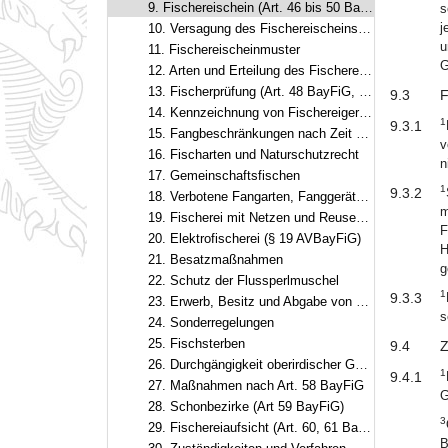
9. Fischereischein (Art. 46 bis 50 BayFiG)
s
j
10. Versagung des Fischereischeins (Art. 49 Abs. 1 BayFiG)
u
11. Fischereischeinmuster
G
12. Arten und Erteilung des Fischereischeins
13. Fischerprüfung (Art. 48 BayFiG, §§ 4 bis 8 AVBayFiG)
9.3
F
14. Kennzeichnung von Fischereigeräten
1
9.3.1
15. Fangbeschränkungen nach Zeit und Maß
v
16. Fischarten und Naturschutzrecht
n
17. Gemeinschaftsfischen
1
9.3.2
18. Verbotene Fangarten, Fanggeräte und Fangvorrichtungen
m
19. Fischerei mit Netzen und Reusen, ständige Fangvorrichtungen
F
20. Elektrofischerei (§ 19 AVBayFiG)
H
21. Besatzmaßnahmen
g
22. Schutz der Flussperlmuschel
1
9.3.3
23. Erwerb, Besitz und Abgabe von Fischen
s
24. Sonderregelungen
25. Fischsterben
9.4
Z
26. Durchgängigkeit oberirdischer Gewässer, Fischwege und Nutzung von Wasserkraft
1
9.4.1
27. Maßnahmen nach Art. 58 BayFiG
G
28. Schonbezirke (Art 59 BayFiG)
3
29. Fischereiaufsicht (Art. 60, 61 BayFiG, §§ 30, 31 AVBayFiG)
B