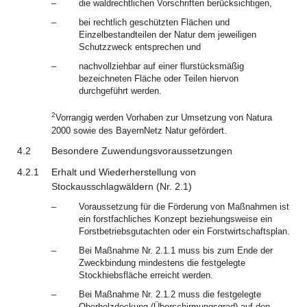
–
die waldrechtlichen Vorschriften berücksichtigen,
–
bei rechtlich geschützten Flächen und
Einzelbestandteilen der Natur dem jeweiligen
Schutzzweck entsprechen und
–
nachvollziehbar auf einer flurstücksmäßig
bezeichneten Fläche oder Teilen hiervon
durchgeführt werden.
2
Vorrangig werden Vorhaben zur Umsetzung von Natura
2000 sowie des BayernNetz Natur gefördert.
4.2
Besondere Zuwendungsvoraussetzungen
4.2.1
Erhalt und Wiederherstellung von
Stockausschlagwäldern (Nr. 2.1)
–
Voraussetzung für die Förderung von Maßnahmen ist
ein forstfachliches Konzept beziehungsweise ein
Forstbetriebsgutachten oder ein Forstwirtschaftsplan.
–
Bei Maßnahme Nr. 2.1.1 muss bis zum Ende der
Zweckbindung mindestens die festgelegte
Stockhiebsfläche erreicht werden.
–
Bei Maßnahme Nr. 2.1.2 muss die festgelegte
Oberholzdeckung (Überschirmungsgrad) auf den