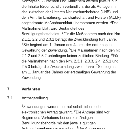
Konzepten, Gutachten und Ähnlichem werden jeweils nur
die Inhalte förderrechtlich verbindlich, die als Auflagen in
das zwischen der Unteren Naturschutzbehörde (UNB) und
dem Amt für Ernährung, Landwirtschaft und Forsten (AELF)
2
abgestimmte Maßnahmenblatt übernommen werden.
Das
Maßnahmenblatt wird Bestandteil des
3
Bewilligungsbescheids.
Für die Maßnahmen nach den Nrn.
2.1.1, 2.2 und 2.3.2 beträgt die Zweckbindung fünf Jahre.
4
Sie beginnt am 1. Januar des Jahres der erstmaligen
5
Gewährung der Zuwendung.
Die Maßnahmen nach den Nr.
6
2.1.2 und 2.5.2 unterliegen keiner zeitlichen Bindung.
Für
die Maßnahmen nach den Nrn. 2.3.1, 2.3.3, 2.4, 2.5.1 und
7
2.5.3 beträgt die Zweckbindung zwölf Jahre.
Sie beginnt
am 1. Januar des Jahres der erstmaligen Gewährung der
Zuwendung.
7.
Verfahren
7.1
Antragstellung
1
Zuwendungen werden nur auf schriftlichen oder
2
elektronischen Antrag gewährt.
Die Anträge sind vor
Beginn des Vorhabens bei der zuständigen
Bewilligungsbehörde mit den jeweils gültigen
3
Antragsformularen einzureichen.
Der Antrag muss