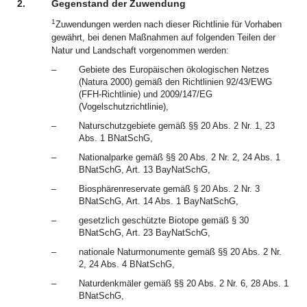
2.
Gegenstand der Zuwendung
1
Zuwendungen werden nach dieser Richtlinie für Vorhaben
gewährt, bei denen Maßnahmen auf folgenden Teilen der
Natur und Landschaft vorgenommen werden:
–
Gebiete des Europäischen ökologischen Netzes
(Natura 2000) gemäß den Richtlinien 92/43/EWG
(FFH-Richtlinie) und 2009/147/EG
(Vogelschutzrichtlinie),
–
Naturschutzgebiete gemäß §§ 20 Abs. 2 Nr. 1, 23
Abs. 1 BNatSchG,
–
Nationalparke gemäß §§ 20 Abs. 2 Nr. 2, 24 Abs. 1
BNatSchG, Art. 13 BayNatSchG,
–
Biosphärenreservate gemäß § 20 Abs. 2 Nr. 3
BNatSchG, Art. 14 Abs. 1 BayNatSchG,
–
gesetzlich geschützte Biotope gemäß § 30
BNatSchG, Art. 23 BayNatSchG,
–
nationale Naturmonumente gemäß §§ 20 Abs. 2 Nr.
2, 24 Abs. 4 BNatSchG,
–
Naturdenkmäler gemäß §§ 20 Abs. 2 Nr. 6, 28 Abs. 1
BNatSchG,