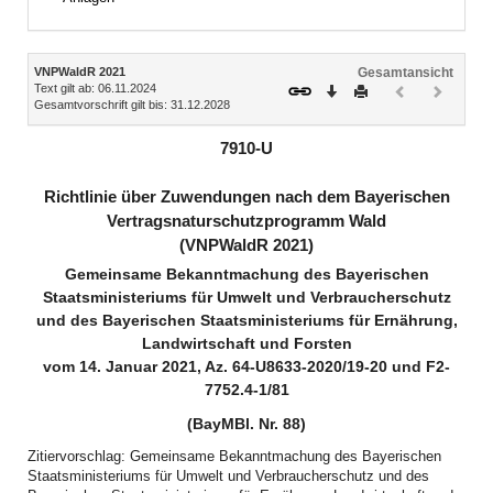
Inhalt
VNPWaldR 2021
Gesamtansicht
Text gilt ab: 06.11.2024
Download
Drucken
Vorheriges
Nächste
Gesamtvorschrift gilt bis: 31.12.2028
Dokument
Dokume
(inaktiv)
(inaktiv)
7910-U
Richtlinie über Zuwendungen nach dem Bayerischen
Vertragsnaturschutzprogramm Wald
(VNPWaldR 2021)
Gemeinsame Bekanntmachung des Bayerischen
Staatsministeriums für Umwelt und Verbraucherschutz
und des Bayerischen Staatsministeriums für Ernährung,
Landwirtschaft und Forsten
vom 14. Januar 2021, Az. 64-U8633-2020/19-20 und F2-
7752.4-1/81
(BayMBl. Nr. 88)
Zitiervorschlag: Gemeinsame Bekanntmachung des Bayerischen
Staatsministeriums für Umwelt und Verbraucherschutz und des