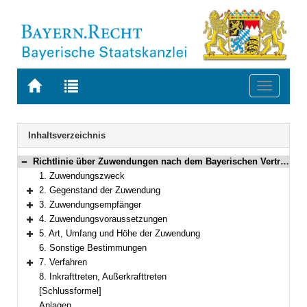
Zur
Zur
Toggle
Startseite
Trefferliste
navigati
von
der
BAYERN.RECHT
letzten
Navigation
Inhaltsverzeichnis
Suche
Richtlinie über Zuwendungen nach dem Bayerischen Vertragsnaturschutzprogramm Wald
Bereich reduzieren
1. Zuwendungszweck
2. Gegenstand der Zuwendung
Bereich erweitern
3. Zuwendungsempfänger
Bereich erweitern
4. Zuwendungsvoraussetzungen
Bereich erweitern
5. Art, Umfang und Höhe der Zuwendung
Bereich erweitern
6. Sonstige Bestimmungen
7. Verfahren
Bereich erweitern
8. Inkrafttreten, Außerkrafttreten
[Schlussformel]
Anlagen