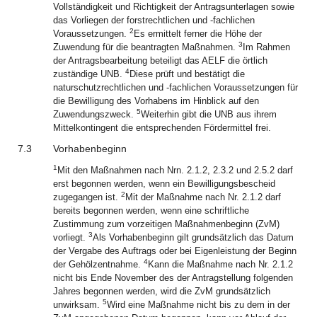
Vollständigkeit und Richtigkeit der Antragsunterlagen sowie
das Vorliegen der forstrechtlichen und -fachlichen
2
Voraussetzungen.
Es ermittelt ferner die Höhe der
3
Zuwendung für die beantragten Maßnahmen.
Im Rahmen
der Antragsbearbeitung beteiligt das AELF die örtlich
4
zuständige UNB.
Diese prüft und bestätigt die
naturschutzrechtlichen und -fachlichen Voraussetzungen für
die Bewilligung des Vorhabens im Hinblick auf den
5
Zuwendungszweck.
Weiterhin gibt die UNB aus ihrem
Mittelkontingent die entsprechenden Fördermittel frei.
7.3
Vorhabenbeginn
1
Mit den Maßnahmen nach Nrn. 2.1.2, 2.3.2 und 2.5.2 darf
erst begonnen werden, wenn ein Bewilligungsbescheid
2
zugegangen ist.
Mit der Maßnahme nach Nr. 2.1.2 darf
bereits begonnen werden, wenn eine schriftliche
Zustimmung zum vorzeitigen Maßnahmenbeginn (ZvM)
3
vorliegt.
Als Vorhabenbeginn gilt grundsätzlich das Datum
der Vergabe des Auftrags oder bei Eigenleistung der Beginn
4
der Gehölzentnahme.
Kann die Maßnahme nach Nr. 2.1.2
nicht bis Ende November des der Antragstellung folgenden
Jahres begonnen werden, wird die ZvM grundsätzlich
5
unwirksam.
Wird eine Maßnahme nicht bis zu dem in der