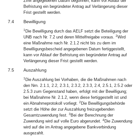
ZvM angegebenen Datum begonnen, kann vor Ablauf der
Befristung ein begründeter Antrag auf Verlängerung dieser
Frist gestellt werden.
7.4
Bewilligung
1
Die Bewilligung durch das AELF setzt die Beteiligung der
2
UNB nach Nr. 7.2 und deren Mittelfreigabe voraus.
Wird
eine Maßnahme nach Nr. 2.1.2 nicht bis zu dem im
Bewilligungsbescheid angegebenen Datum fertiggestellt,
kann vor Ablauf der Befristung ein begründeter Antrag auf
Verlängerung dieser Frist gestellt werden.
7.5
Auszahlung
1
Die Auszahlung bei Vorhaben, die die Maßnahmen nach
den Nrn. 2.1.1, 2.2, 2.3.1, 2.3.2, 2.3.3, 2.4, 2.5.1, 2.5.2 oder
2.5.3 zum Gegenstand haben, erfolgt mit der Bewilligung;
bei Maßnahme Nr. 2.1.2, wenn diese fertiggestellt ist und
2
ein Abnahmeprotokoll vorliegt.
Die Bewilligungsbehörde
setzt die Höhe der zur Auszahlung freizugebenden
3
Gesamtzuwendung fest.
Bei der Berechnung der
4
Zuwendung wird auf volle Euro abgerundet.
Die Zuwendung
wird auf die im Antrag angegebene Bankverbindung
ausgezahlt.