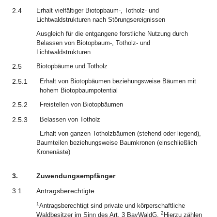
2.4
Erhalt vielfältiger Biotopbaum-, Totholz- und
Lichtwaldstrukturen nach Störungsereignissen
Ausgleich für die entgangene forstliche Nutzung durch
Belassen von Biotopbaum-, Totholz- und
Lichtwaldstrukturen
2.5
Biotopbäume und Totholz
2.5.1
Erhalt von Biotopbäumen beziehungsweise Bäumen mit
hohem Biotopbaumpotential
2.5.2
Freistellen von Biotopbäumen
2.5.3
Belassen von Totholz
Erhalt von ganzen Totholzbäumen (stehend oder liegend),
Baumteilen beziehungsweise Baumkronen (einschließlich
Kronenäste)
3.
Zuwendungsempfänger
3.1
Antragsberechtigte
1
Antragsberechtigt sind private und körperschaftliche
2
Waldbesitzer im Sinn des Art. 3 BayWaldG.
Hierzu zählen