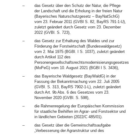
–
das Gesetz über den Schutz der Natur, die Pflege
der Landschaft und die Erholung in der freien Natur
(Bayerisches Naturschutzgesetz – BayNatSchG)
vom 23. Februar 2011 (GVBl S. 82, BayRS 791-1-U),
zuletzt geändert durch Gesetz vom 23. Dezember
2022 (GVBl. S. 723),
–
das Gesetz zur Erhaltung des Waldes und zur
Förderung der Forstwirtschaft (Bundeswaldgesetz)
vom 2. Mai 1975 (BGBl. I S. 1037), zuletzt geändert
durch Artikel 112 des
Personengesellschaftsrechtsmodernisierungsgesetzes
(MoPeG) vom 10. August 2021 (BGBl I S. 3436),
–
das Bayerische Waldgesetz (BayWaldG) in der
Fassung der Bekanntmachung vom 22. Juli 2005
(GVBl. S. 313, BayRS 7902-1-L), zuletzt geändert
durch Art. 9b Abs. 6 des Gesetzes vom 23.
November 2020 (GVBl. S. 598),
–
die Rahmenregelung der Europäischen Kommission
für staatliche Beihilfen im Agrar- und Forstsektor und
in ländlichen Gebieten (2022/C 485/01).
–
das Gesetz über die Gemeinschaftsaufgabe
„Verbesserung der Agrarstruktur und des