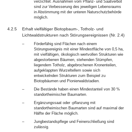
verzichtet. Ausnahmen vom Pflanz- und Saatverbot
sind zur Verbesserung des jeweiligen Lebensraums
in Abstimmung mit der unteren Naturschutzbehörde
möglich.
4.2.5
Erhalt vielfältiger Biotopbaum-, Totholz- und
Lichtwaldstrukturen nach Störungsereignissen (Nr. 2.4)
–
Förderfähig sind Flächen nach einem
Störungsereignis mit einer Mindestfläche von 0,5 ha,
mit vielfältigen, ökologisch wertvollen Strukturen wie
abgestorbenen Bäumen, stehenden Stümpfen,
liegendem Totholz, abgebrochenen Kronenteilen,
aufgeklappten Wurzeltellern sowie sich
entwickelnden Strukturen zum Beispiel zu
Biotopbäumen und Pionierwaldstadien.
–
Die Bestände haben einen Mindestanteil von 30 %
standortheimischer Baumarten.
–
Ergänzungssaat oder -pflanzung mit
standortheimischen Baumarten sind auf maximal der
Hälfte der Fläche möglich.
–
Jungbestandspflege und Feinerschließung sind
zulässig.