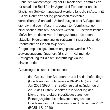
Sinne der Rahmenregelung der Europäischen Kommission
für staatliche Beihilfen im Agrar- und Forstsektor und in
ländlichen Gebieten angepasst werden, falls die in Abschnitt
2.3 der Rahmenregelung genannten relevanten
verbindlichen Standards, Anforderungen oder Auflagen über
die, die in diesem Abschnitt genannten Verpflichtungen
5
hinausgehen müssen, geändert werden.
Außerdem können
Maßnahmen, deren Verpflichtungszeitraum über den
2
aktuellen Programmplanungszeitraum
hinausgeht, an den
Rechtsrahmen für den folgenden
6
Programmplanungszeitraum angepasst werden.
Der
Zuwendungsempfänger erklärt sich im Rahmen der
Antragstellung mit dieser Überprüfungsklausel
einverstanden.
7
Grundlagen dieser Richtlinie sind
–
das Gesetz über Naturschutz und Landschaftspflege
(Bundesnaturschutzgesetz – BNatSchG) vom 29.
Juli 2009 (BGBl. I S. 2542), zuletzt geändert durch
Art. 3 des Ersten Gesetzes zur Änderung des
Elektro- und Elektronikgerätegesetzes, der
Entsorgungsfachbetriebeverordnung und des
Bundesnaturschutzgesetzes vom 8. Dezember 2022
(BGBl. I S. 2240),