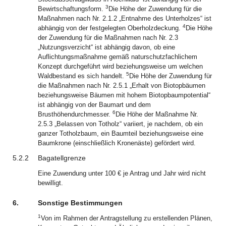
3
Bewirtschaftungsform.
Die Höhe der Zuwendung für die
Maßnahmen nach Nr. 2.1.2 „Entnahme des Unterholzes“ ist
4
abhängig von der festgelegten Oberholzdeckung.
Die Höhe
der Zuwendung für die Maßnahmen nach Nr. 2.3
„Nutzungsverzicht“ ist abhängig davon, ob eine
Auflichtungsmaßnahme gemäß naturschutzfachlichem
Konzept durchgeführt wird beziehungsweise um welchen
5
Waldbestand es sich handelt.
Die Höhe der Zuwendung für
die Maßnahmen nach Nr. 2.5.1 „Erhalt von Biotopbäumen
beziehungsweise Bäumen mit hohem Biotopbaumpotential“
ist abhängig von der Baumart und dem
6
Brusthöhendurchmesser.
Die Höhe der Maßnahme Nr.
2.5.3 „Belassen von Totholz“ variiert, je nachdem, ob ein
ganzer Totholzbaum, ein Baumteil beziehungsweise eine
Baumkrone (einschließlich Kronenäste) gefördert wird.
5.2.2
Bagatellgrenze
Eine Zuwendung unter 100 € je Antrag und Jahr wird nicht
bewilligt.
6.
Sonstige Bestimmungen
1
Von im Rahmen der Antragstellung zu erstellenden Plänen,