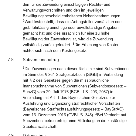
den für die Zuwendung einschlägigen Rechts- und
Verwaltungsvorschriften und den im jeweiligen
Bewilligungsbescheid enthaltenen Nebenbestimmungen.
2
Wird festgestellt, dass ein Antragsteller vorsätzlich oder
grob fahrlässig unrichtige oder unvollständige Angaben
gemacht hat und dies ursächlich für eine zu hohe
Bewilligung der Zuwendung ist, wird die Zuwendung
3
vollständig zurückgefordert.
Die Erhebung von Kosten
richtet sich nach dem Kostengesetz.
7.8
Subventionsbetrug
1
Die Zuwendungen nach dieser Richtlinie sind Subventionen
im Sinn des § 264 Strafgesetzbuch (StGB) in Verbindung
mit § 2 des Gesetzes gegen die missbräuchliche
Inanspruchnahme von Subventionen (Subventionsgesetz –
SubvG) vom 29. Juli 1976 (BGBl. I S. 203, 2037) in
Verbindung mit Art. 1 des Bayerischen Gesetzes zur
Ausführung und Ergänzung strafrechtlicher Vorschriften
(Bayerisches Strafrechtsausführungsgesetz – BayStrAG)
2
vom 13. Dezember 2016 (GVBl. S. 345).
Bei Verdacht auf
Subventionsbetrug erfolgt eine Mitteilung an die zuständige
Staatsanwaltschaft.
7.9
Datenschutz