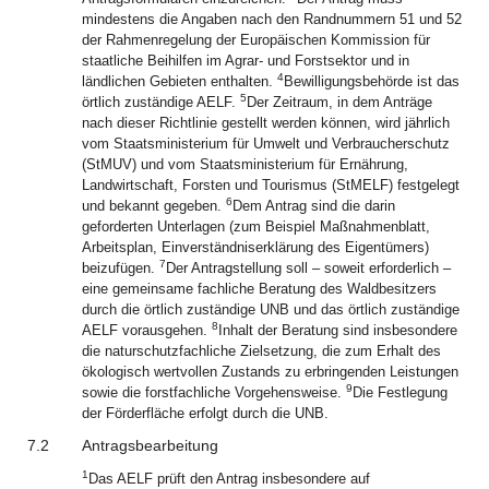
mindestens die Angaben nach den Randnummern 51 und 52
der Rahmenregelung der Europäischen Kommission für
staatliche Beihilfen im Agrar- und Forstsektor und in
4
ländlichen Gebieten enthalten.
Bewilligungsbehörde ist das
5
örtlich zuständige AELF.
Der Zeitraum, in dem Anträge
nach dieser Richtlinie gestellt werden können, wird jährlich
vom Staatsministerium für Umwelt und Verbraucherschutz
(StMUV) und vom Staatsministerium für Ernährung,
Landwirtschaft, Forsten und Tourismus (StMELF) festgelegt
6
und bekannt gegeben.
Dem Antrag sind die darin
geforderten Unterlagen (zum Beispiel Maßnahmenblatt,
Arbeitsplan, Einverständniserklärung des Eigentümers)
7
beizufügen.
Der Antragstellung soll – soweit erforderlich –
eine gemeinsame fachliche Beratung des Waldbesitzers
durch die örtlich zuständige UNB und das örtlich zuständige
8
AELF vorausgehen.
Inhalt der Beratung sind insbesondere
die naturschutzfachliche Zielsetzung, die zum Erhalt des
ökologisch wertvollen Zustands zu erbringenden Leistungen
9
sowie die forstfachliche Vorgehensweise.
Die Festlegung
der Förderfläche erfolgt durch die UNB.
7.2
Antragsbearbeitung
1
Das AELF prüft den Antrag insbesondere auf