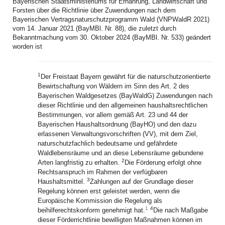
Bayerischen Staatsministeriums für Ernährung, Landwirtschaft und
Forsten über die Richtlinie über Zuwendungen nach dem
Bayerischen Vertragsnaturschutzprogramm Wald (VNPWaldR 2021)
vom 14. Januar 2021 (BayMBl. Nr. 88), die zuletzt durch
Bekanntmachung vom 30. Oktober 2024 (BayMBl. Nr. 533) geändert
worden ist
1
Der Freistaat Bayern gewährt für die naturschutzorientierte
Bewirtschaftung von Wäldern im Sinn des Art. 2 des
Bayerischen Waldgesetzes (BayWaldG) Zuwendungen nach
dieser Richtlinie und den allgemeinen haushaltsrechtlichen
Bestimmungen, vor allem gemäß Art. 23 und 44 der
Bayerischen Haushaltsordnung (BayHO) und den dazu
erlassenen Verwaltungsvorschriften (VV), mit dem Ziel,
naturschutzfachlich bedeutsame und gefährdete
Waldlebensräume und an diese Lebensräume gebundene
2
Arten langfristig zu erhalten.
Die Förderung erfolgt ohne
Rechtsanspruch im Rahmen der verfügbaren
3
Haushaltsmittel.
Zahlungen auf der Grundlage dieser
Regelung können erst geleistet werden, wenn die
Europäische Kommission die Regelung als
1
4
beihilferechtskonform genehmigt hat.
Die nach Maßgabe
dieser Förderrichtlinie bewilligten Maßnahmen können im