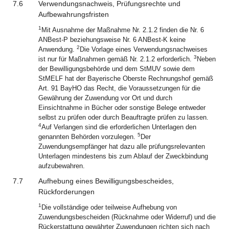
7.6
Verwendungsnachweis, Prüfungsrechte und
Aufbewahrungsfristen
1
Mit Ausnahme der Maßnahme Nr. 2.1.2 finden die Nr. 6
ANBest-P beziehungsweise Nr. 6 ANBest-K keine
2
Anwendung.
Die Vorlage eines Verwendungsnachweises
3
ist nur für Maßnahmen gemäß Nr. 2.1.2 erforderlich.
Neben
der Bewilligungsbehörde und dem StMUV sowie dem
StMELF hat der Bayerische Oberste Rechnungshof gemäß
Art. 91 BayHO das Recht, die Voraussetzungen für die
Gewährung der Zuwendung vor Ort und durch
Einsichtnahme in Bücher oder sonstige Belege entweder
selbst zu prüfen oder durch Beauftragte prüfen zu lassen.
4
Auf Verlangen sind die erforderlichen Unterlagen den
5
genannten Behörden vorzulegen.
Der
Zuwendungsempfänger hat dazu alle prüfungsrelevanten
Unterlagen mindestens bis zum Ablauf der Zweckbindung
aufzubewahren.
7.7
Aufhebung eines Bewilligungsbescheides,
Rückforderungen
1
Die vollständige oder teilweise Aufhebung von
Zuwendungsbescheiden (Rücknahme oder Widerruf) und die
Rückerstattung gewährter Zuwendungen richten sich nach