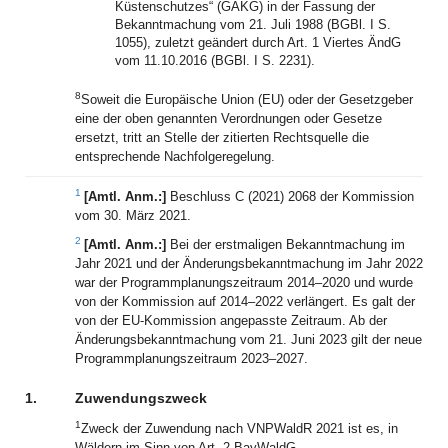
Küstenschutzes“ (GAKG) in der Fassung der
Bekanntmachung vom 21. Juli 1988 (BGBl. I S.
1055), zuletzt geändert durch Art. 1 Viertes ÄndG
vom 11.10.2016 (BGBl. I S. 2231).
8
Soweit die Europäische Union (EU) oder der Gesetzgeber
eine der oben genannten Verordnungen oder Gesetze
ersetzt, tritt an Stelle der zitierten Rechtsquelle die
entsprechende Nachfolgeregelung.
1
[Amtl. Anm.:]
Beschluss C (2021) 2068 der Kommission
vom 30. März 2021.
2
[Amtl. Anm.:]
Bei der erstmaligen Bekanntmachung im
Jahr 2021 und der Änderungsbekanntmachung im Jahr 2022
war der Programmplanungszeitraum 2014–2020 und wurde
von der Kommission auf 2014–2022 verlängert. Es galt der
von der EU-Kommission angepasste Zeitraum. Ab der
Änderungsbekanntmachung vom 21. Juni 2023 gilt der neue
Programmplanungszeitraum 2023–2027.
1.
Zuwendungszweck
1
Zweck der Zuwendung nach VNPWaldR 2021 ist es, in
Wäldern im Sinn von Art. 2 BayWaldG