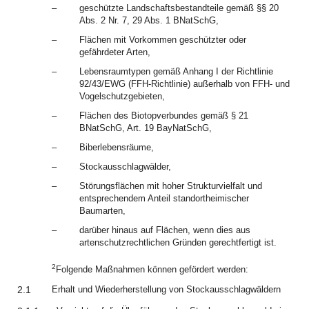
–
geschützte Landschaftsbestandteile gemäß §§ 20
Abs. 2 Nr. 7, 29 Abs. 1 BNatSchG,
–
Flächen mit Vorkommen geschützter oder
gefährdeter Arten,
–
Lebensraumtypen gemäß Anhang I der Richtlinie
92/43/EWG (FFH-Richtlinie) außerhalb von FFH- und
Vogelschutzgebieten,
–
Flächen des Biotopverbundes gemäß § 21
BNatSchG, Art. 19 BayNatSchG,
–
Biberlebensräume,
–
Stockausschlagwälder,
–
Störungsflächen mit hoher Strukturvielfalt und
entsprechendem Anteil standortheimischer
Baumarten,
–
darüber hinaus auf Flächen, wenn dies aus
artenschutzrechtlichen Gründen gerechtfertigt ist.
2
Folgende Maßnahmen können gefördert werden:
2.1
Erhalt und Wiederherstellung von Stockausschlagwäldern