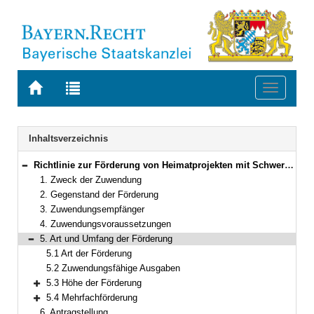
Zur
Zur
Toggle
Startseite
Trefferliste
navigati
von
der
BAYERN.RECHT
letzten
Navigation
Inhaltsverzeichnis
Suche
Richtlinie zur Förderung von Heimatprojekten mit Schwerpunkt Digitalisierung insbesondere zur Stärkung regionaler Identität in Bayern
Bereich reduzieren
1. Zweck der Zuwendung
2. Gegenstand der Förderung
3. Zuwendungsempfänger
4. Zuwendungsvoraussetzungen
5. Art und Umfang der Förderung
Bereich reduzieren
5.1 Art der Förderung
5.2 Zuwendungsfähige Ausgaben
5.3 Höhe der Förderung
Bereich erweitern
5.4 Mehrfachförderung
Bereich erweitern
6. Antragstellung