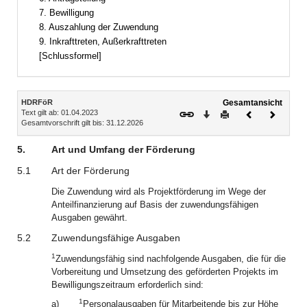
7. Bewilligung
8. Auszahlung der Zuwendung
9. Inkrafttreten, Außerkrafttreten
[Schlussformel]
Inhalt
HDRFöR
Gesamtansicht
Text gilt ab: 01.04.2023
Download
Drucken
Vorheriges
Nächste
Gesamtvorschrift gilt bis: 31.12.2026
Dokument
Dokume
5.
Art und Umfang der Förderung
5.1
Art der Förderung
Die Zuwendung wird als Projektförderung im Wege der
Anteilfinanzierung auf Basis der zuwendungsfähigen
Ausgaben gewährt.
5.2
Zuwendungsfähige Ausgaben
1
Zuwendungsfähig sind nachfolgende Ausgaben, die für die
Vorbereitung und Umsetzung des geförderten Projekts im
Bewilligungszeitraum erforderlich sind:
1
a)
Personalausgaben für Mitarbeitende bis zur Höhe