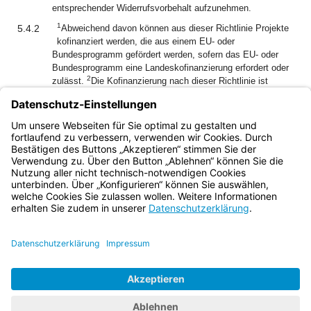
entsprechender Widerrufsvorbehalt aufzunehmen.
1
5.4.2
Abweichend davon können aus dieser Richtlinie Projekte
kofinanziert werden, die aus einem EU- oder
Bundesprogramm gefördert werden, sofern das EU- oder
Bundesprogramm eine Landeskofinanzierung erfordert oder
2
zulässt.
Die Kofinanzierung nach dieser Richtlinie ist
3
gegenüber der EU- oder Bundesförderung nachrangig.
Der
Mindesteigenanteil nach Nr. 5.3.3 ist zu beachten, sofern
nicht das EU- oder Bundesprogramm einen höheren
Eigenanteil vorschreibt.
Bayern.de
BayernPortal
Datenschutz
Impressum
Barrierefreiheit
Hilfe
Kontakt