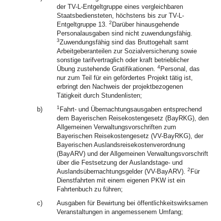
der TV-L-Entgeltgruppe eines vergleichbaren
Staatsbediensteten, höchstens bis zur TV-L-
2
Entgeltgruppe 13.
Darüber hinausgehende
Personalausgaben sind nicht zuwendungsfähig.
3
Zuwendungsfähig sind das Bruttogehalt samt
Arbeitgeberanteilen zur Sozialversicherung sowie
sonstige tarifvertraglich oder kraft betrieblicher
4
Übung zustehende Gratifikationen.
Personal, das
nur zum Teil für ein gefördertes Projekt tätig ist,
erbringt den Nachweis der projektbezogenen
Tätigkeit durch Stundenlisten;
1
b)
Fahrt- und Übernachtungsausgaben entsprechend
dem Bayerischen Reisekostengesetz (BayRKG), den
Allgemeinen Verwaltungsvorschriften zum
Bayerischen Reisekostengesetz (VV-BayRKG), der
Bayerischen Auslandsreisekostenverordnung
(BayARV) und der Allgemeinen Verwaltungsvorschrift
über die Festsetzung der Auslandstage- und
2
Auslandsübernachtungsgelder (VV-BayARV).
Für
Dienstfahrten mit einem eigenen PKW ist ein
Fahrtenbuch zu führen;
c)
Ausgaben für Bewirtung bei öffentlichkeitswirksamen
Veranstaltungen in angemessenem Umfang;