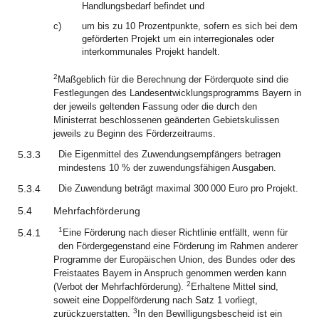
Handlungsbedarf befindet und
c)
um bis zu 10 Prozentpunkte, sofern es sich bei dem
geförderten Projekt um ein interregionales oder
interkommunales Projekt handelt.
2
Maßgeblich für die Berechnung der Förderquote sind die
Festlegungen des Landesentwicklungsprogramms Bayern in
der jeweils geltenden Fassung oder die durch den
Ministerrat beschlossenen geänderten Gebietskulissen
jeweils zu Beginn des Förderzeitraums.
5.3.3
Die Eigenmittel des Zuwendungsempfängers betragen
mindestens 10 % der zuwendungsfähigen Ausgaben.
5.3.4
Die Zuwendung beträgt maximal 300 000 Euro pro Projekt.
5.4
Mehrfachförderung
1
5.4.1
Eine Förderung nach dieser Richtlinie entfällt, wenn für
den Fördergegenstand eine Förderung im Rahmen anderer
Programme der Europäischen Union, des Bundes oder des
Freistaates Bayern in Anspruch genommen werden kann
2
(Verbot der Mehrfachförderung).
Erhaltene Mittel sind,
soweit eine Doppelförderung nach Satz 1 vorliegt,
3
zurückzuerstatten.
In den Bewilligungsbescheid ist ein