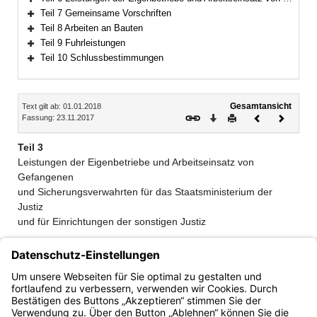
Bereich erweitern
Teil 7 Gemeinsame Vorschriften
Bereich erweitern
Teil 8 Arbeiten an Bauten
Bereich erweitern
Teil 9 Fuhrleistungen
Bereich erweitern
Teil 10 Schlussbestimmungen
Bereich erweitern
Inhalt
Gesamtansicht
Text gilt ab: 01.01.2018
Download
Drucken
Vorheriges
Nächste
Fassung: 23.11.2017
Dokument
Dokume
Teil 3
Leistungen der Eigenbetriebe und Arbeitseinsatz von
Gefangenen
und Sicherungsverwahrten für das Staatsministerium der
Justiz
und für Einrichtungen der sonstigen Justiz
6. Einrichtungen der sonstigen Justiz
7. Preisbildung
8. Vordruckpreise für Gerichtsvollzieher und
Gerichtsvollzieherinnen