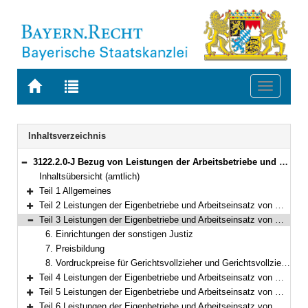
Zur
Zur
Toggle
Startseite
Trefferliste
navigati
von
der
BAYERN.RECHT
letzten
Navigation
Inhaltsverzeichnis
Suche
3122.2.0-J Bezug von Leistungen der Arbeitsbetriebe und Arbeitseinsatz von Gefangenen und Sicherungsverwahrten in besonderen Fällen (BeLeiArbBek) Bekanntmachung des Bayerischen Staatsministeriums der Justiz vom 23. November 2017, Az. F2 - 4446 - VII a - 12477/17 (JMBl. S. 231)
Bereich reduzieren
Inhaltsübersicht (amtlich)
Teil 1 Allgemeines
Bereich erweitern
Teil 2 Leistungen der Eigenbetriebe und Arbeitseinsatz von Gefangenen und Sicherungsverwahrten für Einrichtungen des Justizvollzugs
Bereich erweitern
Teil 3 Leistungen der Eigenbetriebe und Arbeitseinsatz von Gefangenen und Sicherungsverwahrten für das Staatsministerium der Justiz und für Einrichtungen der sonstigen Justiz
Bereich reduzieren
6. Einrichtungen der sonstigen Justiz
7. Preisbildung
8. Vordruckpreise für Gerichtsvollzieher und Gerichtsvollzieherinnen
Teil 4 Leistungen der Eigenbetriebe und Arbeitseinsatz von Gefangenen und Sicherungsverwahrten für justiznahe Einrichtungen und im Rahmen der Fürsorge für Gefangene und Sicherungsverwahrte sowie der Entlassenenfürsorge
Bereich erweitern
Teil 5 Leistungen der Eigenbetriebe und Arbeitseinsatz von Gefangenen und Sicherungsverwahrten für Justizvollzugsbedienstete
Bereich erweitern
Teil 6 Leistungen der Eigenbetriebe und Arbeitseinsatz von Gefangenen und Sicherungsverwahrten für Gefangene, Sicherungsverwahrte und deren Angehörige