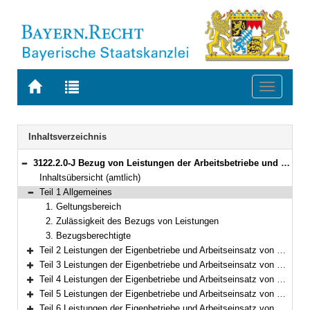
Zur
Zur
Toggle
Startseite
Trefferliste
navigati
von
der
BAYERN.RECHT
letzten
Navigation
Inhaltsverzeichnis
Suche
3122.2.0-J Bezug von Leistungen der Arbeitsbetriebe und Arbeitseinsatz von Gefangenen und Sicherungsverwahrten in besonderen Fällen (BeLeiArbBek) Bekanntmachung des Bayerischen Staatsministeriums der Justiz vom 23. November 2017, Az. F2 - 4446 - VII a - 12477/17 (JMBl. S. 231)
Bereich reduzieren
Inhaltsübersicht (amtlich)
Teil 1 Allgemeines
Bereich reduzieren
1. Geltungsbereich
2. Zulässigkeit des Bezugs von Leistungen
3. Bezugsberechtigte
Teil 2 Leistungen der Eigenbetriebe und Arbeitseinsatz von Gefangenen und Sicherungsverwahrten für Einrichtungen des Justizvollzugs
Bereich erweitern
Teil 3 Leistungen der Eigenbetriebe und Arbeitseinsatz von Gefangenen und Sicherungsverwahrten für das Staatsministerium der Justiz und für Einrichtungen der sonstigen Justiz
Bereich erweitern
Teil 4 Leistungen der Eigenbetriebe und Arbeitseinsatz von Gefangenen und Sicherungsverwahrten für justiznahe Einrichtungen und im Rahmen der Fürsorge für Gefangene und Sicherungsverwahrte sowie der Entlassenenfürsorge
Bereich erweitern
Teil 5 Leistungen der Eigenbetriebe und Arbeitseinsatz von Gefangenen und Sicherungsverwahrten für Justizvollzugsbedienstete
Bereich erweitern
Teil 6 Leistungen der Eigenbetriebe und Arbeitseinsatz von Gefangenen und Sicherungsverwahrten für Gefangene, Sicherungsverwahrte und deren Angehörige