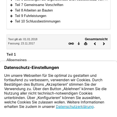
Bereich erweitern
Teil 7 Gemeinsame Vorschriften
Bereich erweitern
Teil 8 Arbeiten an Bauten
Bereich erweitern
Teil 9 Fuhrleistungen
Bereich erweitern
Teil 10 Schlussbestimmungen
Bereich erweitern
Inhalt
Gesamtansicht
Text gilt ab: 01.01.2018
Download
Drucken
Vorheriges
Nächste
Fassung: 23.11.2017
Dokument
Dokume
Teil 1
Allgemeines
1. Geltungsbereich
2. Zulässigkeit des Bezugs von Leistungen
3. Bezugsberechtigte
Bayern.de
BayernPortal
Datenschutz