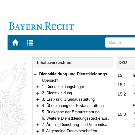
Zur
Zur
Startseite
Trefferliste
von
der
Navigation
BAYERN.RECHT
letzten
Inhalt
Inhaltsverzeichnis
DKlJ
Suche
Dienstkleidung und Dienstkleidungszuschuss für Justizbedienstete
15.
I
Bereich reduzieren
Übersicht
15.1
1. Dienstkleidungsträger
Bereich erweitern
2. Dienstkleidung
15.2
Bereich erweitern
3. Erst- und Grundausstattung
Bereich erweitern
A
4. Übereignung der Erstausstattung
Bereich erweitern
5. Rückgabe der Erstausstattung
15.3
6. Weitere Dienstkleidungsstücke aus dem Ergänzungssortiment
7. Ärmel-, Dienstrang- und Verbandsabzeichen
2
Bereich erweitern
8. Allgemeine Tragevorschriften
Bereich erweitern