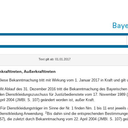
Text gilt ab: 01.01.2017
nkrafttreten, Außerkrafttreten
Diese Bekanntmachung tritt mit Wirkung vom 1. Januar 2017 in Kraft und gilt u
Mit Ablauf des 31. Dezember 2016 tritt die Bekanntmachung des Bayerischen S
den Dienstkleidungszuschuss für Justizbedienstete vom 17. November 1989 (
pril 2004 (JMBl. S. 107) geändert worden ist, außer Kraft.
1
Für Dienstkleidungsträger im Sinne der Nr. 1 finden Nrn. 1 bis 11 erst jeweils
2
Dienstkleidung Anwendung.
Bis dahin sind die entsprechenden Bestimmung
57), die zuletzt durch Bekanntmachung vom 22. April 2004 (JMBl. S. 107) geä