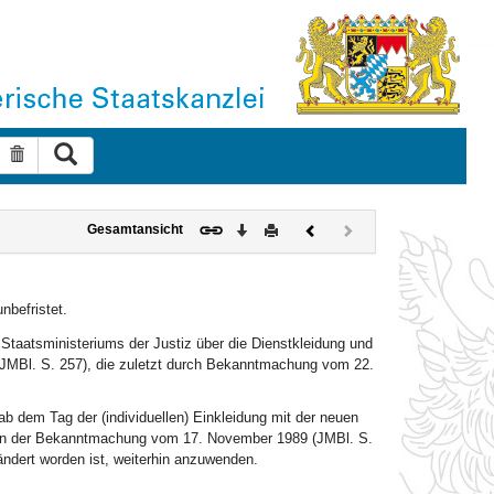
Suche ausführen
Suche zurücksetzen
Download
Drucken
Vorheriges
Nächstes
Gesamtansicht
Dokument
Dokument
(inaktiv)
nbefristet.
taatsministeriums der Justiz über die Dienstkleidung und
JMBl. S. 257), die zuletzt durch Bekanntmachung vom 22.
 ab dem Tag der (individuellen) Einkleidung mit der neuen
en der Bekanntmachung vom 17. November 1989 (JMBl. S.
ndert worden ist, weiterhin anzuwenden.