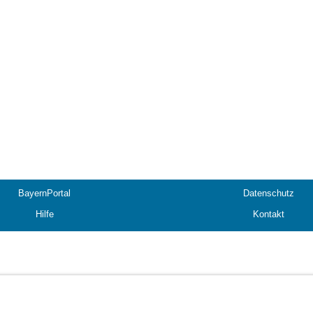
BayernPortal
Datenschutz
Hilfe
Kontakt