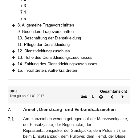
7.3
7.4
7.5
8. Allgemeine Tragevorschriften
Bereich erweitern
9. Besondere Tragevorschriften
10. Beschaffung der Dienstkleidung
11. Pflege der Dienstkleidung
12. Dienstkleidungszuschuss
Bereich erweitern
13. Höhe des Dienstkleidungszuschusses
Bereich erweitern
14. Zahlung des Dienstkleidungszuschusses
Bereich erweitern
15. Inkrafttreten, Außerkrafttreten
Bereich erweitern
Inhalt
DKlJ
Gesamtansicht
Text gilt ab: 01.01.2017
Download
Drucken
Vorheriges
Nächste
Dokument
Dokume
7.
Ärmel-, Dienstrang- und Verbandsabzeichen
7.1
Ärmelabzeichen werden getragen auf der Mehrzweckjacke,
der Einsatzjacke, der Regenjacke, der
Repräsentationsjacke, der Strickjacke, dem Poloshirt (nur
beim Einsatzanzug), dem Pullover, dem Hemd, der Bluse