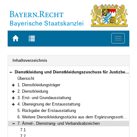
Zur
Zur
Toggle
Startseite
Trefferliste
navigati
von
der
BAYERN.RECHT
letzten
Navigation
Inhaltsverzeichnis
Suche
Dienstkleidung und Dienstkleidungszuschuss für Justizbedienstete
Bereich reduzieren
Übersicht
1. Dienstkleidungsträger
Bereich erweitern
2. Dienstkleidung
Bereich erweitern
3. Erst- und Grundausstattung
Bereich erweitern
4. Übereignung der Erstausstattung
Bereich erweitern
5. Rückgabe der Erstausstattung
6. Weitere Dienstkleidungsstücke aus dem Ergänzungssortiment
7. Ärmel-, Dienstrang- und Verbandsabzeichen
Bereich reduzieren
7.1
7.2