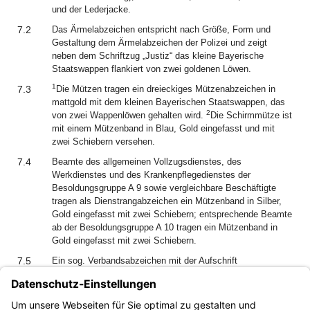
und der Lederjacke.
7.2
Das Ärmelabzeichen entspricht nach Größe, Form und
Gestaltung dem Ärmelabzeichen der Polizei und zeigt
neben dem Schriftzug „Justiz“ das kleine Bayerische
Staatswappen flankiert von zwei goldenen Löwen.
1
7.3
Die Mützen tragen ein dreieckiges Mützenabzeichen in
mattgold mit dem kleinen Bayerischen Staatswappen, das
2
von zwei Wappenlöwen gehalten wird.
Die Schirmmütze ist
mit einem Mützenband in Blau, Gold eingefasst und mit
zwei Schiebern versehen.
7.4
Beamte des allgemeinen Vollzugsdienstes, des
Werkdienstes und des Krankenpflegedienstes der
Besoldungsgruppe A 9 sowie vergleichbare Beschäftigte
tragen als Dienstrangabzeichen ein Mützenband in Silber,
Gold eingefasst mit zwei Schiebern; entsprechende Beamte
ab der Besoldungsgruppe A 10 tragen ein Mützenband in
Gold eingefasst mit zwei Schiebern.
7.5
Ein sog. Verbandsabzeichen mit der Aufschrift
„Justizvollzug“ bzw. „Justiz“ kann jeweils an der rechten
Brusttasche des Diensthemdes, der Dienstbluse, der
Repräsentationsjacke, der Lederjacke, der Mehrzweckjacke