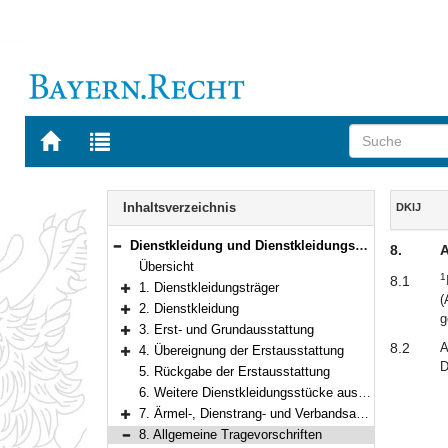
Zur
Zur
Startseite
Trefferliste
von
der
Navigation
BAYERN.RECHT
letzten
Inhalt
Inhaltsverzeichnis
DKlJ
Suche
Dienstkleidung und Dienstkleidungszuschuss für Justizbedienstete
8.
A
Bereich reduzieren
Übersicht
1
8.1
1. Dienstkleidungsträger
(
Bereich erweitern
2. Dienstkleidung
g
Bereich erweitern
3. Erst- und Grundausstattung
Bereich erweitern
8.2
A
4. Übereignung der Erstausstattung
Bereich erweitern
D
5. Rückgabe der Erstausstattung
6. Weitere Dienstkleidungsstücke aus dem Ergänzungssortiment
7. Ärmel-, Dienstrang- und Verbandsabzeichen
Bereich erweitern
8. Allgemeine Tragevorschriften
Bereich reduzieren