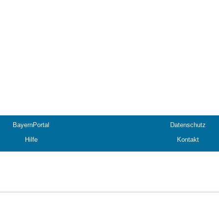
BayernPortal
Datenschutz
Hilfe
Kontakt