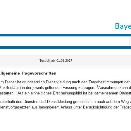
Text gilt ab: 01.01.2017
llgemeine Tragevorschriften
Im Dienst ist grundsätzlich Dienstkleidung nach den Tragebestimmungen der
2
AnzBestJus) in der jeweils geltenden Fassung zu tragen.
Ausnahmen kann de
3
estatten.
Auf ein einheitliches Erscheinungsbild ist bei gemeinsamen Dienst
ußerhalb des Dienstes darf Dienstkleidung grundsätzlich auch auf dem Weg
ienstvorgesetzten aus besonderem Anlass unter Berücksichtigung der Trag