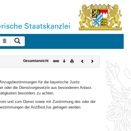
Suche ausführen
Suche zurücksetzen
Download
Drucken
Vorheriges
Nächstes
Gesamtansicht
Dokument
Dokument
 Anzugsbestimmungen für die bayerische Justiz
r oder die Dienstvorgesetzte aus besonderem Anlass
tätigkeiten besonders zu achten.
 vom und zum Dienst sowie mit Zustimmung des oder der
ebestimmungen der AnzBestJus getragen werden.