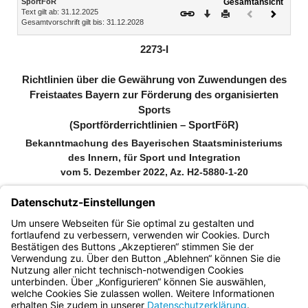
SportFöR
Gesamtansicht
Text gilt ab: 31.12.2025
Download
Drucken
Vorheriges
Nächste
Gesamtvorschrift gilt bis: 31.12.2028
Dokument
Dokume
(inaktiv)
2273-I
Richtlinien über die Gewährung von Zuwendungen des
Freistaates Bayern zur Förderung des organisierten
Sports
(Sportförderrichtlinien – SportFöR)
Bekanntmachung des Bayerischen Staatsministeriums
des Innern, für Sport und Integration
vom 5. Dezember 2022, Az. H2-5880-1-20
(BayMBl. Nr. 714)
Zitiervorschlag: Sportförderrichtlinien (SportFöR) vom 5. Dezember
2022 (BayMBl. Nr. 714), die zuletzt durch Bekanntmachung vom 8.
Dezember 2025 (BayMBl. Nr. 565) geändert worden sind
Bayern.de
BayernPortal