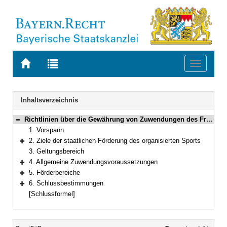
Zur
Zur
Toggle
Startseite
Trefferliste
navigati
von
der
BAYERN.RECHT
letzten
Navigation
Inhaltsverzeichnis
Suche
Richtlinien über die Gewährung von Zuwendungen des Freistaates Bayern zur Förderung des organisierten Sports
Bereich reduzieren
1. Vorspann
2. Ziele der staatlichen Förderung des organisierten Sports
Bereich erweitern
3. Geltungsbereich
4. Allgemeine Zuwendungsvoraussetzungen
Bereich erweitern
5. Förderbereiche
Bereich erweitern
6. Schlussbestimmungen
Bereich erweitern
[Schlussformel]
Inhalt