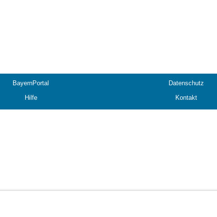
BayernPortal
Datenschutz
Hilfe
Kontakt