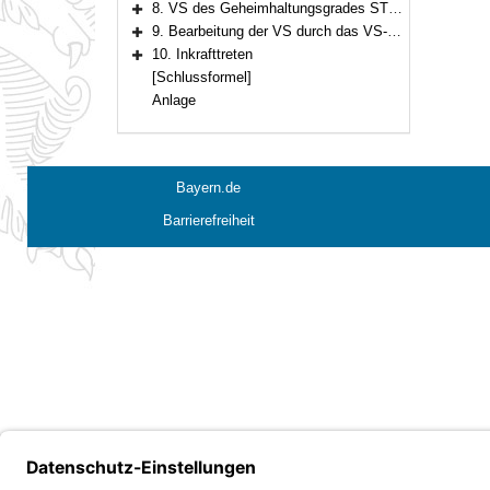
8. VS des Geheimhaltungsgrades STRENG GEHEIM
Bereich erweitern
9. Bearbeitung der VS durch das VS-Archiv
Bereich erweitern
10. Inkrafttreten
Bereich erweitern
[Schlussformel]
Anlage
Bayern.de
Barrierefreiheit