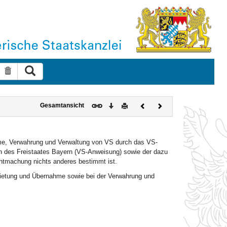
Suche ausführen
Suche zurücksetzen
Download
Drucken
Vorheriges
Nächstes
Gesamtansicht
Dokument
Dokument
hme, Verwahrung und Verwaltung von VS durch das VS-
n des Freistaates Bayern (VS-Anweisung) sowie der dazu
nntmachung nichts anderes bestimmt ist.
bietung und Übernahme sowie bei der Verwahrung und