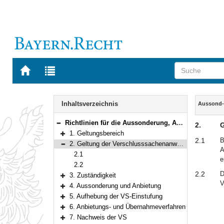
Zur
Zur
Startseite
Trefferliste
von
der
Navigation
BAYERN.RECHT
letzten
Inhalt
Inhaltsverzeichnis
Aussond-
Suche
Richtlinien für die Aussonderung, Anbietung und Übernahme von Verschlusssachen
2.
G
Bereich reduzieren
1. Geltungsbereich
Bereich erweitern
2.1
B
2. Geltung der Verschlusssachenanweisung
A
Bereich reduzieren
2.1
e
2.2
2.2
D
3. Zuständigkeit
Bereich erweitern
V
4. Aussonderung und Anbietung
Bereich erweitern
5. Aufhebung der VS-Einstufung
Bereich erweitern
6. Anbietungs- und Übernahmeverfahren
Bereich erweitern
7. Nachweis der VS
Bereich erweitern